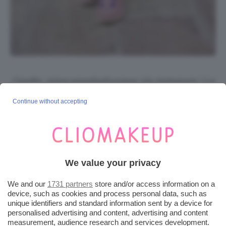
Credits: @lascarpettadivenere Via Instagram | Le
Maryjane da donna con occhietti sono TOP per
Continue without accepting
outfit preppy style con gonne o salopette
Il tessuto della salopette non è importante,
anche se vanno per la maggiore i tessuti super
We value your privacy
freschi e leggeri, meglio se a fantasia, come il
We and our
1731 partners
store and/or access information on a
jersey o la viscosa di cotone.
device, such as cookies and process personal data, such as
unique identifiers and standard information sent by a device for
personalised advertising and content, advertising and content
Salva
measurement, audience research and services development.