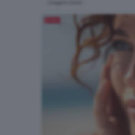
a leggere il post!
Salva