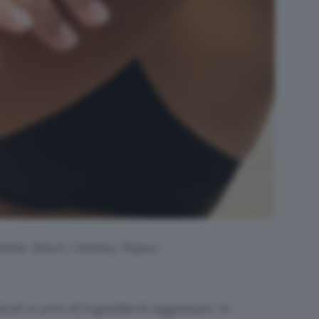
Adobe Stock | Andrey Popov
ati e privi di ingredienti aggressivi. In