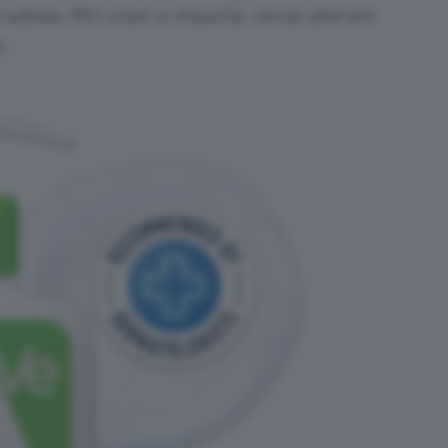
sabbia, filtri solari e impurità, senza alterare
.