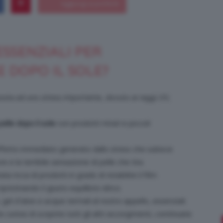
ESSENZIALI PER
Bellezza
E DOPO IL SOLE?
posta ad uno stress importante, dovuto ai raggi UV,
e
pelle dopo il sole
con prodotti mirati e piccoli
effetto immediato generato dallo stress che subisce
 e la terribile sensazione di pelle che tira.
a ricca di prodotti in grado di ristabilire il film
Makeup
pristinando il giusto equilibrio idrico.
el d’aloe e acque termali al nostro appello, essenziali
te curiosi di scoprire tutti gli altri accorgimenti, continuate