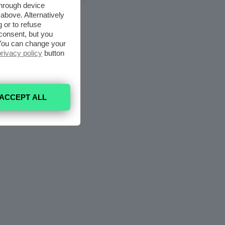
through device
above. Alternatively
 or to refuse
consent, but you
. You can change your
privacy policy
button
ACCEPT ALL