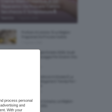
Creme Mani Protettive ✨ 12
Riparatrici Da Provare Contro
Secchezza E Screpolature🔝
-
TeamClio
7 Agosto 2026
Profumi Al Limone 🍋 Le Migliori
Fragranze Da Provare Subito
7 Agosto 2026
Borse Di Paglia Estate 2026, Quali
Portarsi In Spiaggia Per Essere Chic
E Comode
7 Agosto 2026
La French Pedicure In Estate È La
Nail Art Più Elegante E Trendy Per I
Nostri Piedini
7 Agosto 2026
and process personal
Tinta Labbra Coreana, Le Migliori
 advertising and
Da Provare ORA
ent. With your
7 Agosto 2026