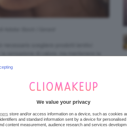
 di Adobe Stock | Gerard
è necessario scegliere prodotti lenitivi
o la sensazione di calore, ma mantenere la
a skincare post-sole previene la secchezza
cepting
minoso e naturalmente radioso. Restate con
iteci qui sotto!
I DELICATI È ESSENZIALE
We value your privacy
 PELLE
tners
store and/or access information on a device, such as cookies 
identifiers and standard information sent by a device for personalised
entale lavare subito la pelle per rimuovere
 and content measurement, audience research and services developm