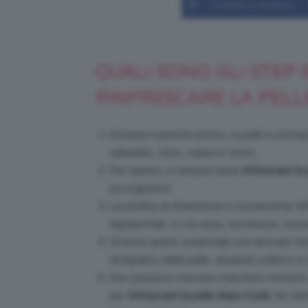
Condividi su Facebook
QUALI SONO GLI STEP 
RINFRESCARE LA PELL
Durante il periodo estivo, la pelle è sotto
salsedine, cloro, calore e vento.
Per questo, è sempre bene
rinfrescare la 
accorgimenti.
La perdita di idratazione è sicuramente l’
l’epidermide, e con essa, secchezza, rossore
Diventa quindi, essenziale una skincare mirat
idrolipidico della pelle, donando sollievo e ri
Non possono mancare maschere nutrienti, g
per
rinfrescare la pelle dopo il sole
. Se sie