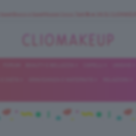
 SuperStrucco e SuperMousse Cocco Tiarè 🌺 ➡️ VAI SU CLIOMAK
FORUM
BEAUTY E BELLEZZA
CAPELLI
UNGHIE
ClioMakeUp
E DIETA
GRAVIDANZA E MATERNITÀ
RELAZIONI
Blog