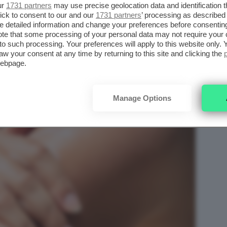
ur
1731 partners
may use precise geolocation data and identification 
immediato sollievo a cute calda e arrossata.
ick to consent to our and our
1731 partners
’ processing as described 
detailed information and change your preferences before consenting
te that some processing of your personal data may not require your 
t to such processing. Your preferences will apply to this website only
aw your consent at any time by returning to this site and clicking the
webpage.
Manage Options