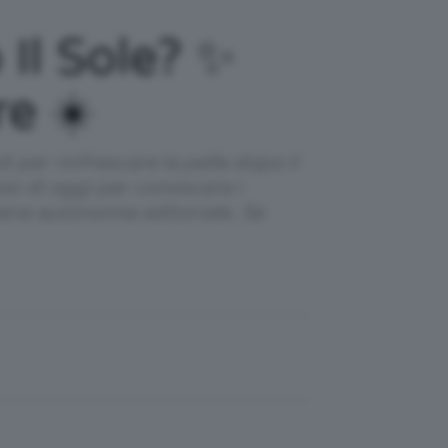
Il Sole? ✨
re ☀️
i per rinfrescare la pelle dopo il
ost di oggi per conoscere i
iena autonomia editoriale. Se