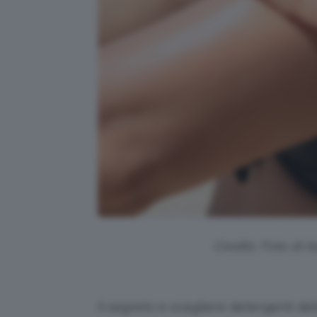
Credits: Foto di 
Il segreto è scegliere detergenti delic