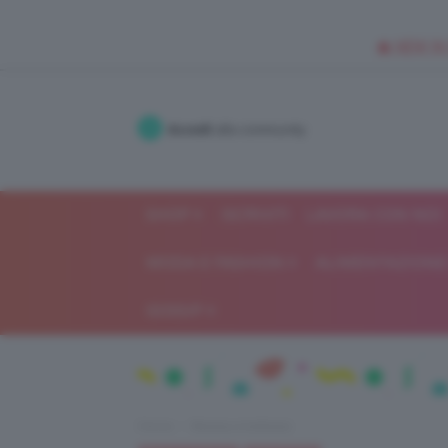
🥥 NEW IN
Accedi
alla community
SHOP
ISCRIVITI
LAVORA CON NOI
MODA E FASHION
ALIMENTAZIONE 
GOSSIP
Home
Beauty e bellezza