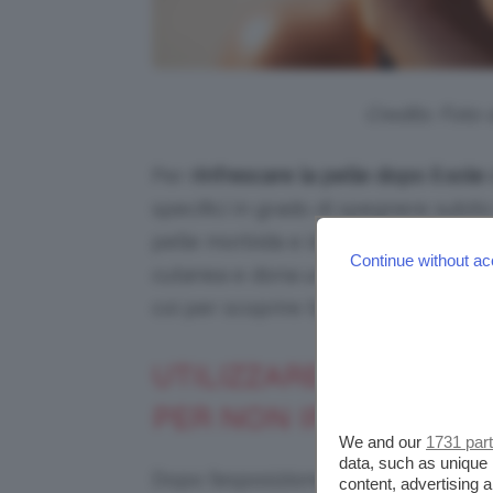
Credits: Foto
Per
rinfrescare la pelle dopo il sole
specifici in grado di spegnere subit
pelle morbida e idrata. Una perfett
Continue without ac
cutanea e dona un aspetto sano, lu
coi per scoprire tips e consigli, segu
UTILIZZARE DETERGENT
PER NON IRRITARE LA
We and our
1731 par
data, such as unique 
Dopo l’esposizione al sole, è fondam
content, advertising