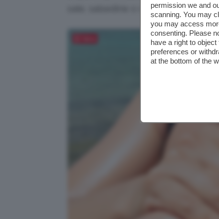
permission we and o
sale, salsedine o cloro, donando un 
scanning. You may cl
you may access more 
consenting. Please no
Salva
have a right to objec
preferences or withdr
at the bottom of the 