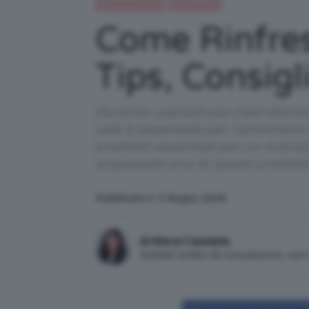
Beauty e bellezza
IN EVIDENZA
Come Rinfres
Tips, Consigl
Durante i periodi più caldi dell'a
sole è essenziale per ripristinare
prodotti essenziali per un tratta
acquistate uno di questi prodot
Pubblicato il: 4 Giugno 2026
di Mena Castaldo
Articolo scritto da una persona, no