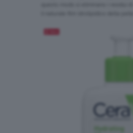
questo modo si eliminano i residui di 
il naturale film idrolipidico della pelle
Salva