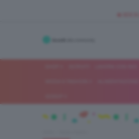
🥥 NEW IN
Accedi
alla community
SHOP
ISCRIVITI
LAVORA CON NOI
MODA E FASHION
ALIMENTAZIONE 
GOSSIP
Home
Moda e fashion