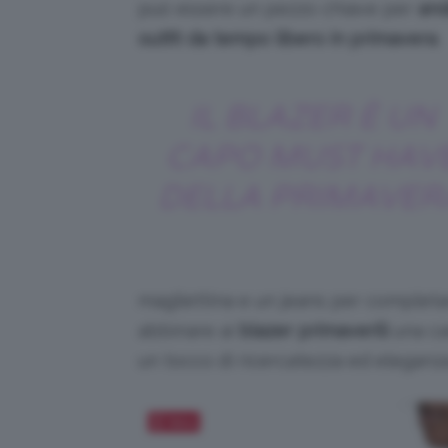
può essere un pezzo chiave per
and
outfit
da tempo libero in primavera
.
IL BLAZER È UN
CAPO MUST HAV
DELLA PRIMAVER
magliettina e un jeans per completa
abbinare ai
blazer primaverili
una cam
un tocco di ricercatezza ed eleganza
Salva