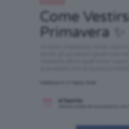
Moda e fashion
Come Vestirsi
Primavera ✨ 
Vi state chiedendo come vestirvi
anche gli accessori giusti così d
Vediamo allora quali sono i pezzi 
acquistate uno di questi prodot
Pubblicato il: 17 Marzo 2026
di TeamClio
Articolo scritto da una persona, no