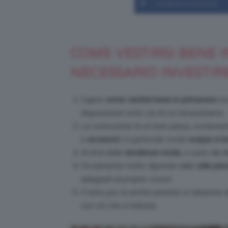
Condividi su Facebook
COME VESTIRSI BENE 
NECESSARIO INVESTIRE
Capire
come vestirsi bene in primavera
non
disposizione tutto ciò di cui necessitiamo.
La costruzione di un look passa, ovviament
e
accessori
, in particolar modo
scarpe e bo
Al di là delle
tendenze moda
, ci sono dei
m
Ovviamente molto dipende dallo
stile per
adeguarli al proprio
mood
.
Il tutto poi va anche pensato in relazione a
con ciò che si indossa.