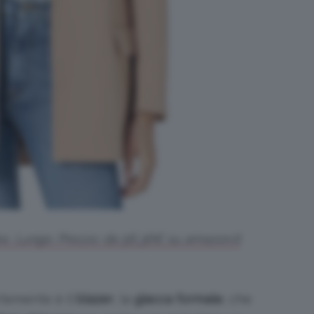
e, Lungo. Prezzo: da 56,36€ su amazon.it
rtemente è il
blazer
, la
giacca formale
, che