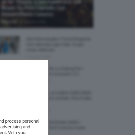
Je So’ Pazzo: Cosa Aspettarsi Dal
Biopic Su Pino Daniele Con
Massimiliano Caiazzo
-
TeamClio
6 Agosto 2026
Abiti Monospalla, Il Trend Elegante
Che Valorizza Ogni Stile: Scopri
Come Abbinarli
6 Agosto 2026
15 Prodotti Per Lo Styling Per I
Capelli Corti E Cortissimi 💇🏻‍♀️
6 Agosto 2026
Honey Nails, Le Unghie Giallo Miele
Che Dominano L’estate: Foto E Idee
Nail Art
6 Agosto 2026
and process personal
Vestiti Lingerie Estate 2026, I
 advertising and
Modelli Freschi E Cool Da Avere
ent. With your
Nell’armadio