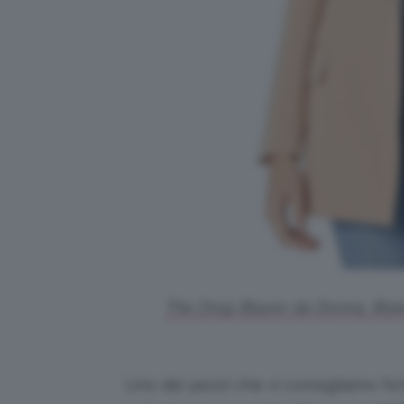
The Drop Blazer da Donna, Blak
Uno dei pezzi che vi consigliamo fo