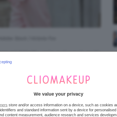
 Adobe Stock | Victoria Fox
are nel dettaglio, capire quali sono le maglie
 vestiti e le giacche ma anche le scarpe e le
cepting
ri
consigli
su
come vestirsi bene in
N PRIMAVERA: IL BLAZER È
We value your privacy
TE NECESSITIAMO
tners
store and/or access information on a device, such as cookies 
identifiers and standard information sent by a device for personalised
 and content measurement, audience research and services developm