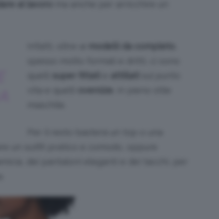
are al lavoro
ma anche per arricchire un
Infatti, oltre ai
modelli da completo
,
spesso molto formali e dritti, ci sono
E
quelli
super fittati
e
attillati
sul punto
vita e quelli
oversize
, in pieno stile
A
maschile.
Per il resto basterà un top o una
re un outfit pratico e comodo, oppure
icia, dei pantaloni eleganti e dei tacchi, per
.