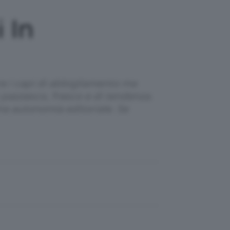
 In
re i capi di abbigliamento ma
t pazzesco, fresco e di tendenza.
ena autonomia editoriale. Se