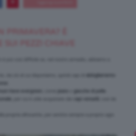
IN PRIMAVERA? È
Bellezza
 SUI PEZZI CHIAVE
 è poi così difficile se, nel nostro armadio, abbiamo a
e
e, da ciò di cui disponiamo, quindi capi di
abbigliamento
rse.
ust-have evergreen
, come
jeans
o
giacche di pelle.
sonale
, per cui è utile acquistare dei
capi versatili
, così da
Makeup
lla propria silhouette, per sentirsi sempre a proprio agio