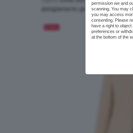
Capire
come vestirsi bene in prima
permission we and o
abbigliamento giusti
, l’impresa dive
scanning. You may cl
you may access more 
consenting. Please no
have a right to objec
Salva
preferences or withdr
at the bottom of the 