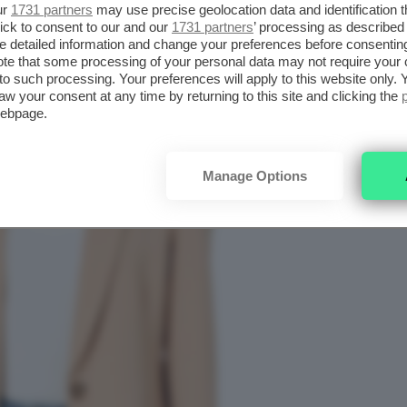
vera
non è mai semplice, ma con i
capi di
ur
1731 partners
may use precise geolocation data and identification 
nta un gioco facile e stimolante.
ick to consent to our and our
1731 partners
’ processing as described 
detailed information and change your preferences before consenting
te that some processing of your personal data may not require your 
t to such processing. Your preferences will apply to this website only
aw your consent at any time by returning to this site and clicking the
webpage.
Manage Options