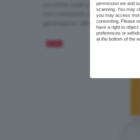
permission we and o
Le creme solari per anni sono state 
scanning. You may cl
non compatibili con il make-up. Fort
you may access more 
consenting. Please no
generazione, offrono delle texture so
have a right to objec
preferences or withdr
at the bottom of the 
Salva