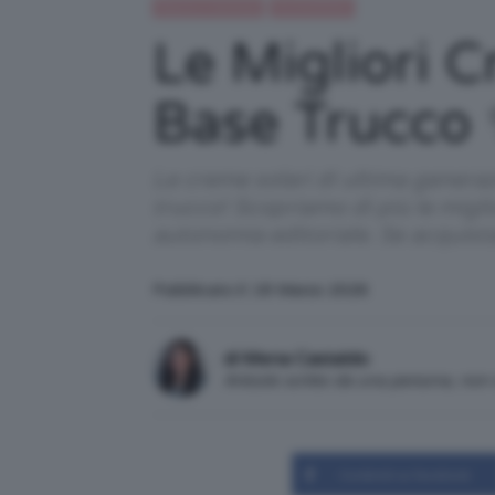
Beauty e bellezza
IN EVIDENZA
Le Migliori 
Base Trucco
Le creme solari di ultima genera
trucco! Scopriamo di più le miglio
autonomia editoriale. Se acquist
Pubblicato il: 18 Marzo 2026
di Mena Castaldo
Articolo scritto da una persona, no
Condividi su Facebook