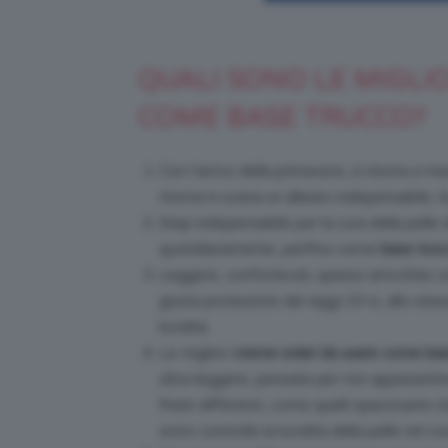
QUALI SONO LE MIGLI
COME BASE TRUCCO?
Con l’arrivo della primavera, si ritorna a t
ritorna in scena un alleato indispensabile, l
Step indispensabile per la cura della pelle 
quotidianamente, perfino come
base truc
Leggere, confortevoli, spesso arricchite co
giusta protezione dai raggi UV e, allo ste
lucidità.
Le migliori
creme solari da usare come bas
ultra-leggere, pensate per non appesantire 
finish differenti, come quelli opacizzanti 
sotto controllo la lucidità della pelle nel co