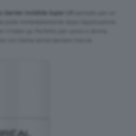
so
Garnier Invisibile S
uper UV
pensato per un
ulla pelle immediatamente dopo l’applicazione.
er il make up. Perfetto per uomo e donna,
ee con barba senza lasciare traccia.