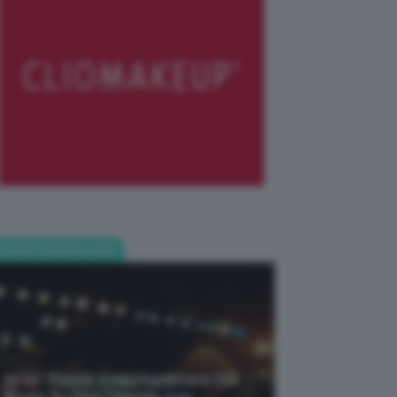
POST POPOLARI
Je So’ Pazzo: Cosa Aspettarsi Dal