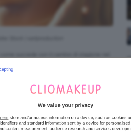
obe Stock | xartproduction
o come succede con il cambio di stagione nel
forma e si arricchisce. Tra gli step
cepting
ema solare
, perfetta anche da utilizzare
vi portiamo alle scoperta dei migliori prodotti
ile a prova di raggi UV!
We value your privacy
ASE TRUCCO: LE
EGGERE
tners
store and/or access information on a device, such as cookies 
identifiers and standard information sent by a device for personalised
 and content measurement, audience research and services developm