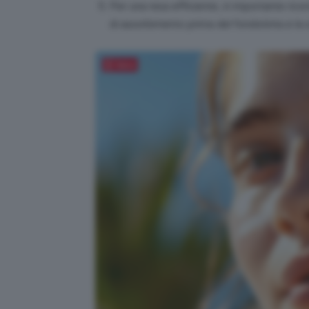
Per una resa efficiente, è importante ricor
di assorbimento prima del fondotinta e la sc
Salva