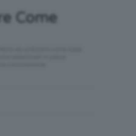
are Come
fette da utilizzare come base
ono selezionati in piena
una commissione.