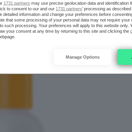
ur
1731 partners
may use precise geolocation data and identification 
caratterizzate da texture grasse e corpose,
ick to consent to our and our
1731 partners
’ processing as described 
unatamente, le formule di ultima
detailed information and change your preferences before consenting
te that some processing of your personal data may not require your 
ttili e a rapido assorbimento.
t to such processing. Your preferences will apply to this website only
aw your consent at any time by returning to this site and clicking the
webpage.
Manage Options