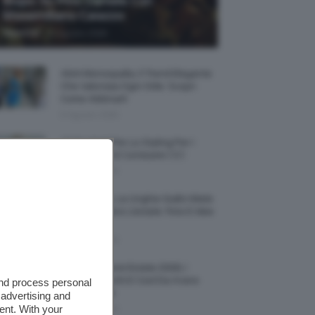
Biopic Su Pino Daniele Con
Massimiliano Caiazzo
-
TeamClio
6 Agosto 2026
Abiti Monospalla, Il Trend Elegante
Che Valorizza Ogni Stile: Scopri
Come Abbinarli
6 Agosto 2026
15 Prodotti Per Lo Styling Per I
Capelli Corti E Cortissimi 💇🏻‍♀️
6 Agosto 2026
Honey Nails, Le Unghie Giallo Miele
Che Dominano L’estate: Foto E Idee
Nail Art
6 Agosto 2026
Vestiti Lingerie Estate 2026, I
Modelli Freschi E Cool Da Avere
and process personal
Nell’armadio
 advertising and
ent. With your
6 Agosto 2026