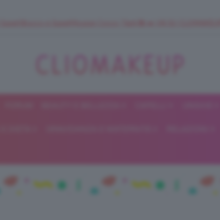
 SuperStrucco e SuperMousse Cocco Tiarè 🌺 ➡️ VAI SU CLIOMAK
FORUM
BEAUTY E BELLEZZA
CAPELLI
UNGHIE
ClioMakeUp
E DIETA
GRAVIDANZA E MATERNITÀ
RELAZIONI
Blog