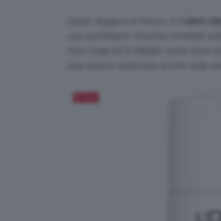
Super leggero e fresco, è il
s
iero vi
uso quotidiano. Diventa invisibile s
Non unge ed è l’ideale come base p
può essere applicato anche sulle ar
Salva