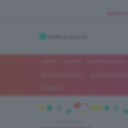
🥥 NEW IN
Accedi
alla community
SHOP
ISCRIVITI
LAVORA CON NOI
MODA E FASHION
ALIMENTAZIONE 
GOSSIP
Home
Beauty e bellezza