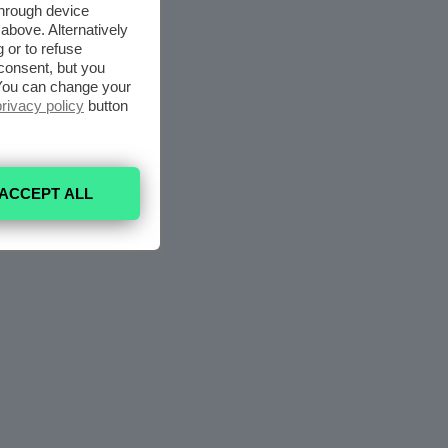
through device
above. Alternatively
 or to refuse
consent, but you
. You can change your
privacy policy
button
ACCEPT ALL