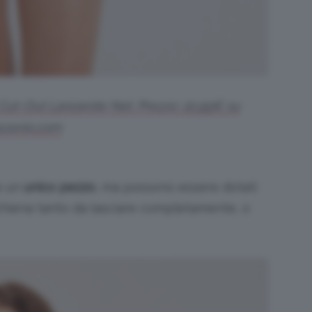
 Cut-Out Lanzarote Net. Prezzo: 22,99€ su
ezenis.com
e un
unico pezzo
, ma possono essere dotati
schiena tanto da lasciare completamente, o