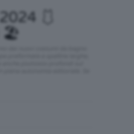
 2024 🩱
 🏖️
liamo dei nuovi costumi da bagno
ppe preformate e spalline larghe,
 e anche piuttosto profondi sul
 in piena autonomia editoriale. Se