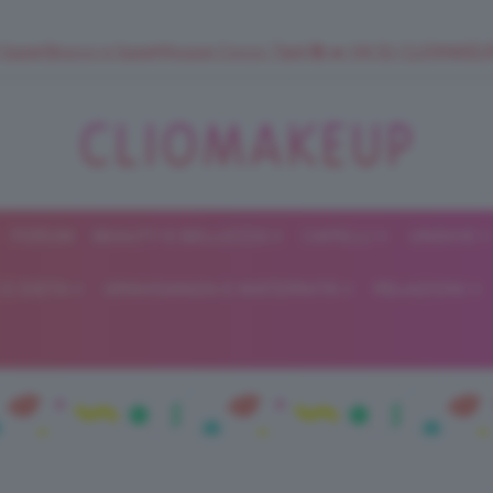
 SuperStrucco e SuperMousse Cocco Tiarè 🌺 ➡️ VAI SU CLIOMAK
FORUM
BEAUTY E BELLEZZA
CAPELLI
UNGHIE
ClioMakeUp
E DIETA
GRAVIDANZA E MATERNITÀ
RELAZIONI
Blog