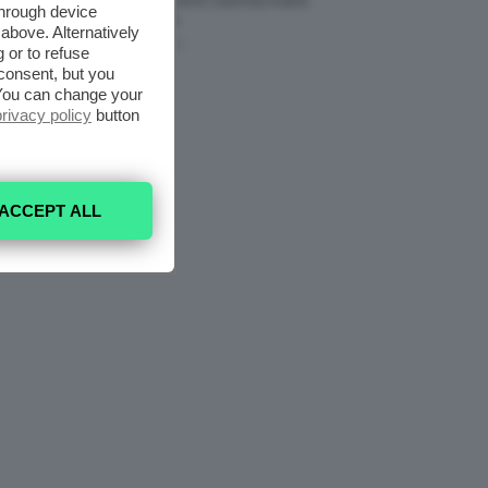
Modelli Freschi E Cool Da Avere
through device
Nell’armadio
above. Alternatively
6 Agosto 2026
 or to refuse
consent, but you
. You can change your
privacy policy
button
ACCEPT ALL