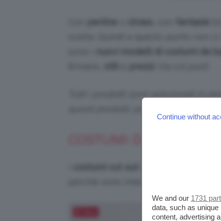
Con
perline
o
strass
, con
fantasie
br
scelta. Quindi a questo punto non ci
sono i
nuovi modelli di costumi da b
firmano,
stili
e
prezzi
. Via col post!
Tutti i prodotti sono selezionati in p
questi prodotti, potremmo ricevere
Continue without ac
COSTUMI DA BAGNO IN
I
costumi cut out
sono sempre più in
perché sono interi ma possono ass
We and our
1731 par
data, such as unique 
Salva
content, advertising