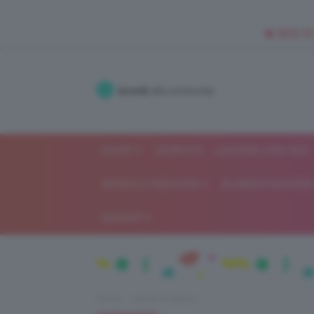
🥥 NEW IN
Accedi
alla community
SHOP
ISCRIVITI
LAVORA CON NOI
MODA E FASHION
ALIMENTAZIONE 
GOSSIP
Home
Moda e fashion