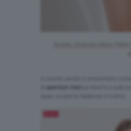
Tezenis, Costume Intero/Trikini
t
In poche parole si presentano com
di
aperture maxi
sui fianchi e sulla 
quasi, scoperto l’addome e il retro.
Salva