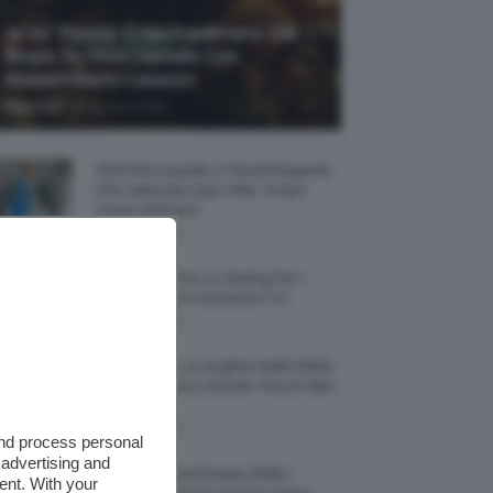
Je So’ Pazzo: Cosa Aspettarsi Dal
Biopic Su Pino Daniele Con
Massimiliano Caiazzo
-
TeamClio
6 Agosto 2026
Abiti Monospalla, Il Trend Elegante
Che Valorizza Ogni Stile: Scopri
Come Abbinarli
6 Agosto 2026
15 Prodotti Per Lo Styling Per I
Capelli Corti E Cortissimi 💇🏻‍♀️
6 Agosto 2026
Honey Nails, Le Unghie Giallo Miele
Che Dominano L’estate: Foto E Idee
Nail Art
6 Agosto 2026
and process personal
 advertising and
Vestiti Lingerie Estate 2026, I
ent. With your