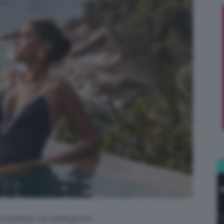
;)
lzedonia via Instagram