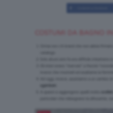
Condividi su Facebook
COSTUMI DA BAGNO IN
Ormai non c’è brand che non abbia firmato
catalogo.
Solo alcuni anni fa era difficile imbattersi i
Gli interi erano “riservati” a fisicità “roto
invece che mostrarli ed esaltarne la femmin
Ad oggi, invece, assistiamo a un cambio di 
sgambati.
A questi si aggiungono quelli molto
scollati
particolari che ridisegnano la silhouette, os