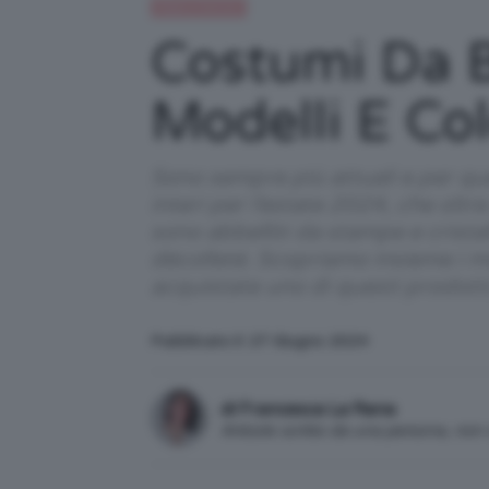
Moda e fashion
Costumi Da B
Modelli E Colo
Sono sempre più attuali e per que
interi per l’estate 2024, che olt
sono abbelliti da stampe e crista
décolleté. Scopriamo insieme i mod
acquistate uno di questi prodot
Pubblicato il: 27 Giugno 2024
di Francesca La Rana
Articolo scritto da una persona, no