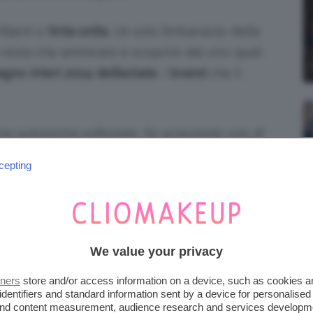
illanti o
tinta unita
, c’è solo l’imbarazzo della
 resta che ammirare e scoprire dal vivo quali
agno interi
2024 dell’estate
, i
brand
che li
iena autonomia editoriale. Se acquistate uno di
 una commissione.
cepting
TERI 2024 CUT OUT
 voga e sono particolarmente interessanti
We value your privacy
umere le
sembianze di un bikini.
tners
store and/or access information on a device, such as cookies 
identifiers and standard information sent by a device for personalised
 and content measurement, audience research and services developm