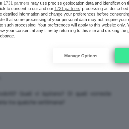
ur
1731 partners
may use precise geolocation data and identification 
nto possa sembrare assurdo, si utilizza un
ick to consent to our and our
1731 partners
’ processing as described 
detailed information and change your preferences before consenting
Questo della
Wen, il Cleansing Conditioner, è
te that some processing of your personal data may not require your 
t to such processing. Your preferences will apply to this website only
rdinare il kit su internet, mentre ora si trova
aw your consent at any time by returning to this site and clicking the
n America), così l’ho comprato! Ormai lo sto
webpage.
osa ne penso? Diciamo che all’inizio non mi
nnemente
unti
; poi, però ho iniziato a sentire dei
Manage Options
nella consistenza. La mia chioma adesso è
tilizzare altri prodotti, creme e olietti! Il
.
dotti? Quali vi ispirano? Di quali vorreste
eta tra qualche settimana?