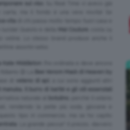
amponare sul viso
. Su Real Time vi avevo già
in carta, ma il fondo è una vera novità! Se
;)
va-vita
di chi passa molto tempo fuori casa e
o lucida! Questo è della
Mai Couture
, costa 24
 50 veline. Lo stesso brand produce anche il
viettine assorbi-sebo.
a Kate Middleton
: l’ho ordinata e deve ancora
 fidiamo 😉 La
Bee Venom Mask di Heaven by
ase di
veleno di api
, a cui sono aggiunti altri
i manuka, il burro di karité e gli olii essenziali
ternativa naturale al
botulino
, perché il veleno
iali, rendendo la pelle più soda, giovane e
 questo tipo in commercio, ma se ho capito
ntrata
. La grande pecca? Il prezzo, davvero