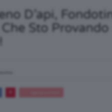
/
eno D’api, Fondoti
 Che Sto Provando
!
Tutto
su
macchina
Trucco,