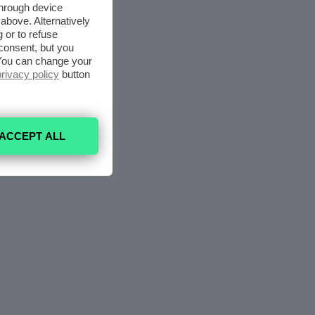
through device
above. Alternatively
 or to refuse
consent, but you
. You can change your
privacy policy
button
ACCEPT ALL