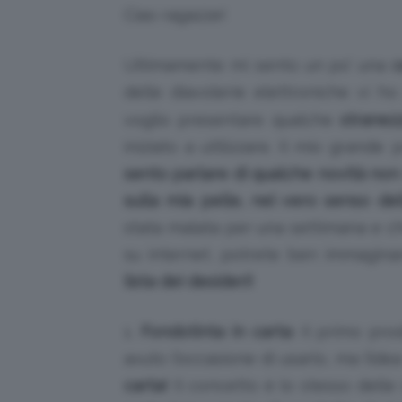
Ciao ragazze!
Ultimamente mi sento un po’ una
c
delle diavolerie elettroniche vi h
voglio presentare qualche
stranez
iniziato a utilizzare. Il mio grand
sento parlare di qualche
novità
non
sulla mia pelle, nel vero senso de
stata malata per una settimana e 
su internet, potrete ben immaginar
lista dei desideri!
1.
Fondotinta in carta
: Il primo pr
avuto l’occasione di usarlo, ma l’idea
carta!
Il concetto è lo stesso delle