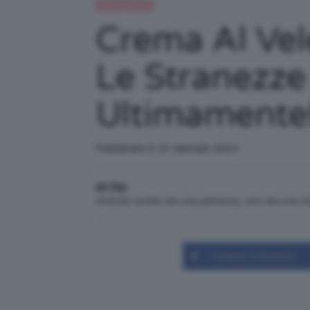
Uncategorized
Crema Al Vel
Le Stranezze
Ultimamente
Pubblicato il: 31 Gennaio 2014
di Clio
Articolo scritto da una persona, non da una 
Condividi su Facebook