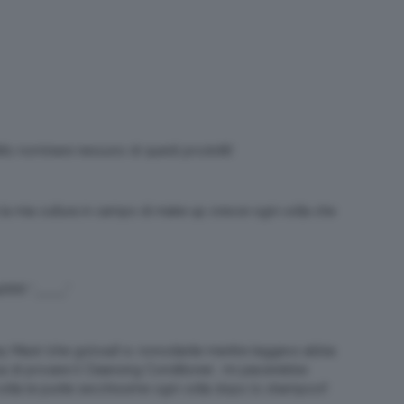
ito nominare nessuno di questi prodotti!
la mia cultura in campo di make up cresce ogni volta che
!!!!! *_____*
y Mask (che golosa!) e, nonostante mentre leggevo abbia
iosa di provare il Cleansing Conditioner… mi piacerebbe
volta le punte secchissime ogni volta dopo lo shampoo!!