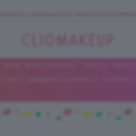
 SuperStrucco e SuperMousse Cocco Tiarè 🌺 ➡️ VAI SU CLIOMAK
FORUM
BEAUTY E BELLEZZA
CAPELLI
UNGHIE
ClioMakeUp
E DIETA
GRAVIDANZA E MATERNITÀ
RELAZIONI
Blog