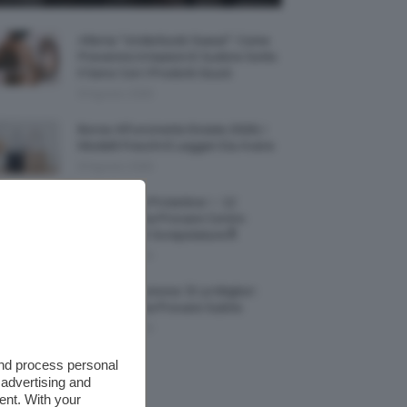
Allerta “Underboob Sweat”: Come
Prevenire Irritazioni E Sudore Sotto
Il Seno Con I Prodotti Giusti
8 Agosto 2026
Borse All’uncinetto Estate 2026, I
Modelli Freschi E Leggeri Da Avere
8 Agosto 2026
Creme Mani Protettive ✨ 12
Riparatrici Da Provare Contro
Secchezza E Screpolature🔝
7 Agosto 2026
Profumi Al Limone 🍋 Le Migliori
Fragranze Da Provare Subito
7 Agosto 2026
and process personal
 advertising and
ent. With your