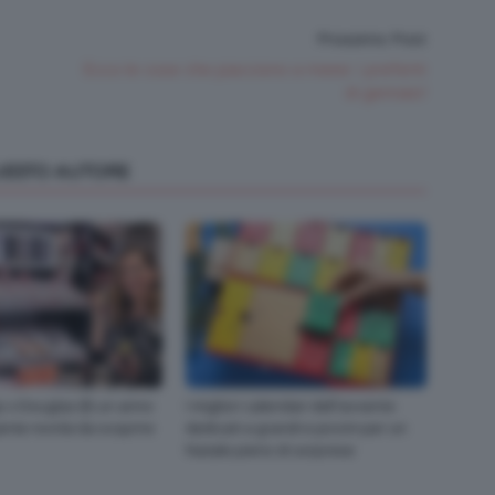
Prossimo Post
Ecco le cose che piacciono a meee: i preferiti
di gennaio!
QUESTO AUTORE
 x Douglas 🎂 un anno
I migliori calendari dell’avvento
ante novità da scoprire
dedicati a grandi e piccini per un
Natale pieno di sorprese