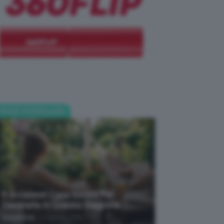
POST POPOLARI
5 Accessori Casa Estate Per
Decorarla In Questa Stagione
-
Giorgia Asti
8 Agosto 2026