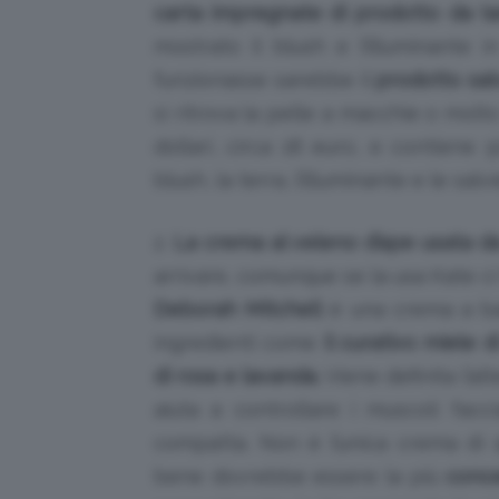
carta impregnate di prodotto da t
mostrato il blush e l’illuminante 
funzionasse sarebbe il
prodotto sal
si ritrova la pelle a macchie o molt
dollari, circa 18 euro, e contiene
blush, la terra, l’illuminante e le sal
2.
La crema al veleno d’ape usata d
arrivare, comunque se la usa Kate ci
Deborah Mitchell
è una crema a b
ingredienti come
il curativo miele d
di rosa e lavanda.
Viene definita l’al
aiuta a controllare i muscoli facc
compatta. Non è l’unica crema di
bene dovrebbe essere la più
conce