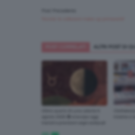
Post Precedente
Novità: le collezioni make-up primaverili!
POST CORRELATI
ALTRI POST DI 
Ultimo quarto di Luna calante 6
ClioMakeUp
agosto 2026 🌗 oroscopo oggi,
insieme e t
transiti e previsioni segni zodiacali