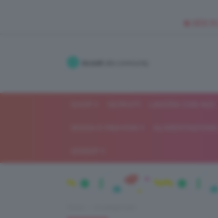
🥥 NEW IN
Accedi
alla community
SHOP
ISCRIVITI
LAVORA CON NOI
MODA E FASHION
ALIMENTAZIONE 
GOSSIP
Home
Uncategorized