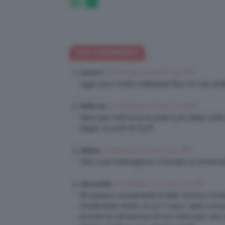
322 COMMENTI
31 Gennaio 2014 at 6:53 AM
Cinzia D
oggi sono molto mattiniera! Non ho mai sent
31 Gennaio 2014 at 7:23 AM
Raffa Oro
Idem per me!Come accade il più delle volte 
leggo un post di Clio!!!
31 Gennaio 2014 at 7:23 AM
Sellyna
Che cose meravigliose si trovano in America!!!!!
31 Gennaio 2014 at 7:36 AM
Alessandra
Mi ispirano sicuramente la Bee Yummy Hone
inizialmente storto un po’ il naso, sarei cur
provare la sensazione di non avere per una 