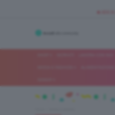
🥥 NEW IN
Accedi
alla community
SHOP
ISCRIVITI
LAVORA CON NOI
MODA E FASHION
ALIMENTAZIONE 
GOSSIP
Home
Beauty e bellezza