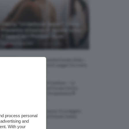
Allerta “Underboob Sweat”: Come
Prevenire Irritazioni E Sudore Sotto
Il Seno Con I Prodotti Giusti
-
Francesca Baranello
8 Agosto 2026
Borse All’uncinetto Estate 2026, I
Modelli Freschi E Leggeri Da Avere
8 Agosto 2026
Creme Mani Protettive ✨ 12
Riparatrici Da Provare Contro
Secchezza E Screpolature🔝
7 Agosto 2026
Profumi Al Limone 🍋 Le Migliori
and process personal
Fragranze Da Provare Subito
 advertising and
7 Agosto 2026
ent. With your