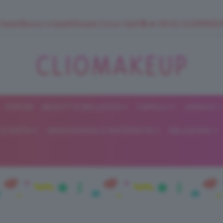
 SuperStrucco e SuperMousse Cocco Tiarè 🌺 ➡️ VAI SU CLIOMAK
FORUM
BEAUTY E BELLEZZA
CAPELLI
UNGHIE
ClioMakeUp
E DIETA
GRAVIDANZA E MATERNITÀ
RELAZIONI
Blog