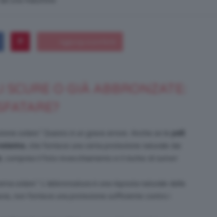
n da una macchina
Bellezza
I SCURE O GIÀ ABBRONZATE:
 SFATARE?
e
zione solare.” Questo è un grave errore. Anche se le
pelli
elanina
, che fornisce una certa protezione naturale dai
e
, compresi il foto-invecchiamento e il rischio di tumori
Makeup
ema solare.” L’abbronzatura è una risposta naturale della
avia, non fornisce una protezione sufficiente contro i