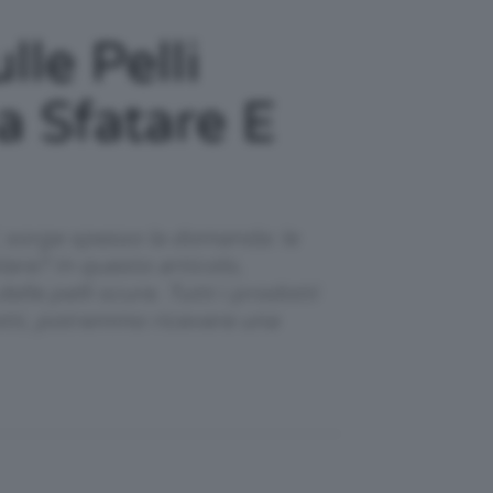
le Pelli
a Sfatare E
, sorge spesso la domanda: le
are? In questo articolo,
lle pelli scure. Tutti i prodotti
otti, potremmo ricevere una