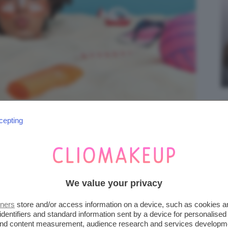
cepting
i Freepik | Wayhomestudio
r tutte le tonalità della pelle
, comprese le
pronte a
sfatare i miti più comuni
e a
scoprire
We value your privacy
pelle dagli effetti dannosi del sole,
tners
store and/or access information on a device, such as cookies 
sa a lungo termine? Iniziamo subito!
identifiers and standard information sent by a device for personalised
 and content measurement, audience research and services developm