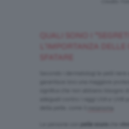
Credits: Fot
QUALI SONO I “SEGRET
L’IMPORTANZA DELLE 
SFATARE
Secondo i dermatologi le pelli nere 
garantisce loro una maggiore protezi
significa che non abbiano bisogno di
adeguati contro i raggi UVA e UVB pe
della pelle, come il
.
melanoma
Le persone con
pelle scura
che
viv