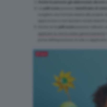
Anche le persone già abbronzate devono a
Le
pelli scure
possono
beneficiare di crem
scegliere una formula adatta alle proprie 
appiccicose e non lasciano residui bianchi su
Anche se le
pelli scure
possono tollerare u
s
applicare la crema solare generosamente
prima dell’esposizione al sole e riapplicarla
Salva