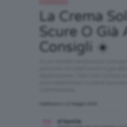
Beauty e bellezza
La Crema Sola
Scure O Già 
Consigli ☀️
In un mondo sempre più consapevo
persone con pelli scure o già ab
esploreremo i falsi miti comuni e f
sono selezionati in piena autono
commissione.
Pubblicato il: 13 Maggio 2026
di TeamClio