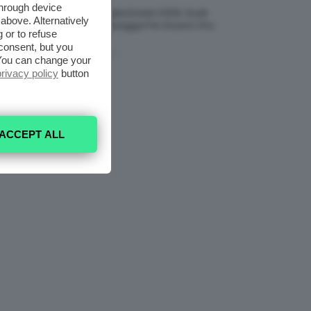
through device
Borse Di Paglia Estate 2026, Quali
above. Alternatively
Portarsi In Spiaggia Per Essere Chic
 or to refuse
E Comode
consent, but you
7 Agosto 2026
. You can change your
privacy policy
button
ACCEPT ALL