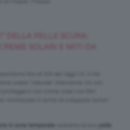
o di Freepik | Freepik
I” DELLA PELLE SCURA:
CREME SOLARI E MITI DA
assorbono fino al 70% dei raggi UV, il che
one solare “naturale”. Attenzione: ciò non
 proteggersi con creme solari con filtri
r minimizzare il rischio di sviluppare tumori
ono in zone temperate
vedranno la loro
pelle