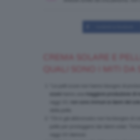
Articolo scritto da una persona, no
Condividi su Facebook
CREMA SOLARE E PELL
QUALI SONO I MITI DA
“Le pelli scure non hanno bisogno di prote
scure
hanno una
maggiore produzione di m
raggi UV,
non sono immuni ai danni del sol
della pelle.
“Chi è già abbronzato non ha bisogno di cr
pelle per proteggersi dai danni solari. Tutt
raggi UV dannosi.