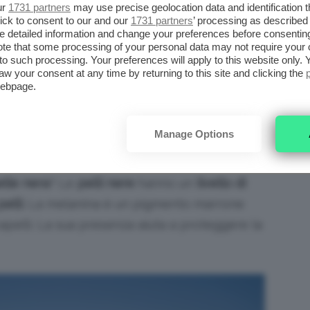
ur
1731 partners
may use precise geolocation data and identification 
ERE APPLICATI ANCHE SULLA
ick to consent to our and our
1731 partners
’ processing as described 
detailed information and change your preferences before consenting
te that some processing of your personal data may not require your 
t to such processing. Your preferences will apply to this website only
aw your consent at any time by returning to this site and clicking the
a solare
? La risposta è sì. Nonostante i
webpage.
ivamente bisogno di utilizzare una crema
 effetti del sole rispetto alle pelli chiare,
Manage Options
po un’esposizione prolungata.
elle nera
? Le
pelli nere
hanno un
livello di
pelli
. La melanina è un pigmento marrone
capelli. La sua presenza aiuta a proteggere la