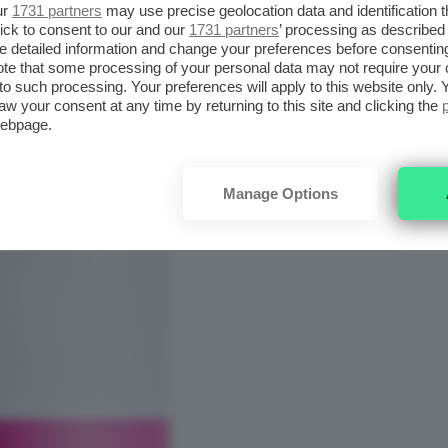
ur
1731 partners
may use precise geolocation data and identification 
ick to consent to our and our
1731 partners
’ processing as described 
 matura, un posto speciale è dedicata
detailed information and change your preferences before consenting
te that some processing of your personal data may not require your 
eptide Plumping Cream
, una formula ricca,
t to such processing. Your preferences will apply to this website only
 pelli agé, segnate da perdita di tono.
aw your consent at any time by returning to this site and clicking the
webpage.
Manage Options