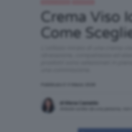
Beauty e bellezza
IN EVIDENZA
Crema Viso I
Come Sceglie
L'utilizzo mirato di una crema v
idratazione, compattezza ed elasti
prodotti sono selezionati in pie
una commissione.
Pubblicato il: 4 Marzo 2026
di Mena Castaldo
Articolo scritto da una persona, no