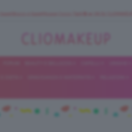
 SuperStrucco e SuperMousse Cocco Tiarè 🌺 ➡️ VAI SU CLIOMAK
FORUM
BEAUTY E BELLEZZA
CAPELLI
UNGHIE
ClioMakeUp
E DIETA
GRAVIDANZA E MATERNITÀ
RELAZIONI
Blog