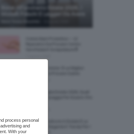
Borse All’uncinetto Estate 2026, I
Modelli Freschi E Leggeri Da Avere
-
Maria Teresa Moschillo
8 Agosto 2026
Creme Mani Protettive ✨ 12
Riparatrici Da Provare Contro
Secchezza E Screpolature🔝
7 Agosto 2026
Profumi Al Limone 🍋 Le Migliori
Fragranze Da Provare Subito
7 Agosto 2026
Borse Di Paglia Estate 2026, Quali
Portarsi In Spiaggia Per Essere Chic
E Comode
7 Agosto 2026
and process personal
La French Pedicure In Estate È La
 advertising and
Nail Art Più Elegante E Trendy Per I
ent. With your
Nostri Piedini