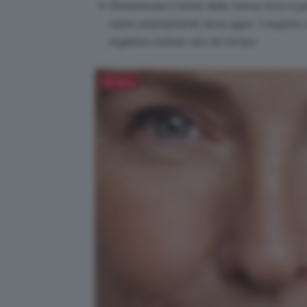
Dimenticate il cliché della crema ricca e p
sanno esattamente dove agire. Il segreto 
regalano risultati veri nel tempo.
Salva