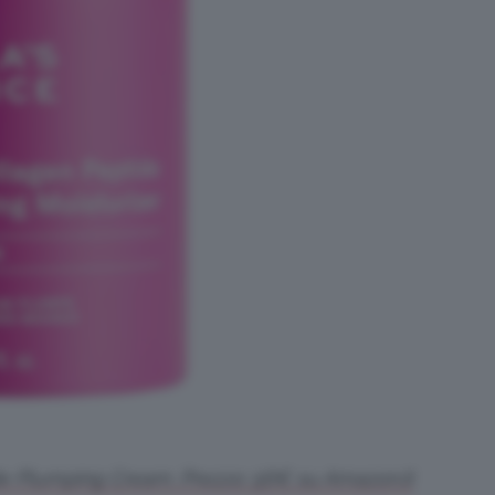
de Plumping Cream. Prezzo: 56€ su Amazon.it