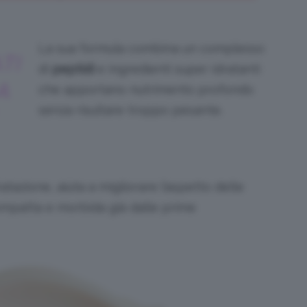
La sua formula combina un complesso
TI
di
peptidi
e ingredienti super idratanti
A
che apportano nutrimento profondo
senza risultare troppo pesante.
tazione, aiuta a migliorare l’aspetto delle
 compatta e morbida già dalle prime