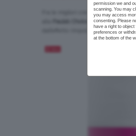
permission we and o
scanning. You may cl
Fra le migliori creme viso per pelle
you may access more 
consenting. Please no
alla
Paula’s Choice Pro-Collagen P
have a right to objec
dall’effetto rimpolpante, pensata per
preferences or withdr
at the bottom of the 
Salva