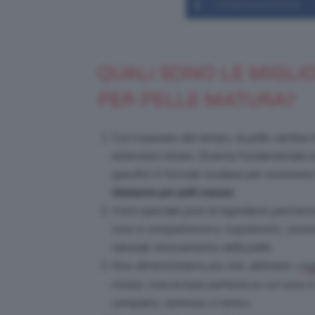
Condividi su Facebook
QUALI SONO LE MIGLI
PER PELLE MATURA?
Con il passare del tempo, la pelle cambia 
attenzioni mirate. Diventa fondamentale a
specifici e formule studiate per sostenere l
idratante per pelli mature
.
Il loro speciale pool di ingredienti permett
tono e compattezza e, soprattutto, sosten
naturale rinnovamento della pelle.
Non dimentichiamo poi che, abbinare i
mig
mirata, crea la base perfetta su cui tutto i
compatto, luminoso e tonico.