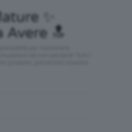
Mature ✨
a Avere 🔝
ispensabile per mantenere
rmulazioni da non perdere! Tutti i
esti prodotti, potremmo ricevere