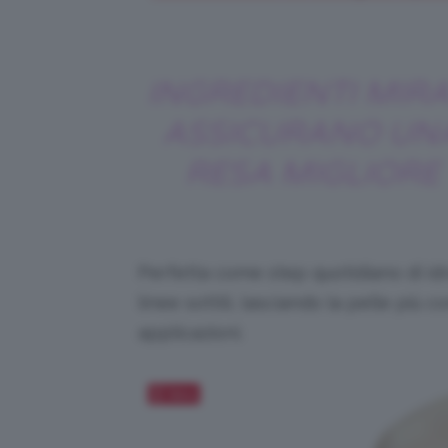
INGREDIENTI MIRA
ASSICURANO UN
RESA MIGLIORE
Perfetta come step quotidiano di idra
linee sottili, lasciando la pelle più
applicazioni.
Salva