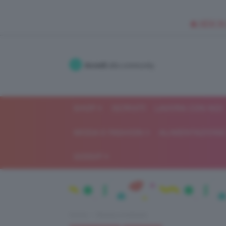
🥥 NEW IN
Accedi
alla community
SHOP
ISCRIVITI
LAVORA CON NOI
MODA E FASHION
ALIMENTAZIONE 
GOSSIP
Home
Beauty e bellezza