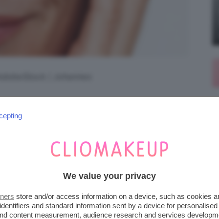
 AdobeStock | Johannes
le matura
è sicuramente
la crema viso
cepting
ricca di collagene, questo speciale prodotto
ella vita, donando tono, compattezza ma
lla ricerca del prodotto che fa per voi? Allora,
We value your privacy
SO IDRATANTI PER PELLE
tners
store and/or access information on a device, such as cookies 
identifiers and standard information sent by a device for personalised
NE
 and content measurement, audience research and services developm