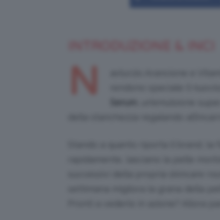
INTRODUZIONE & INCI
N
asturzio Arancione e Vitam
rendono speciale il nuovi
Serum
, un’emulsione supe
della stanchezza regalando all’incar
Stando a quanto riporta il brand, la
rapidamente, lasciano la pelle morbi
successivi della propria skincare ro
settimana migliora la grana della pe
Pronti a vederlo in azione? Allora pa