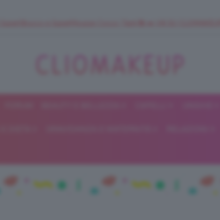
 SuperStrucco e SuperMousse Cocco Tiarè 🌺 ➡️ VAI SU CLIOMAK
FORUM
BEAUTY E BELLEZZA
CAPELLI
UNGHIE
ClioMakeUp
E DIETA
GRAVIDANZA E MATERNITÀ
RELAZIONI
Blog