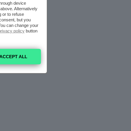
through device
above. Alternatively
 or to refuse
consent, but you
. You can change your
privacy policy
button
ACCEPT ALL