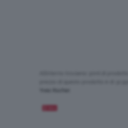
All’interno troviamo 30ml di prodotto
prezzo di questo prodotto è di 32,9
Yves Rocher
.
Salva