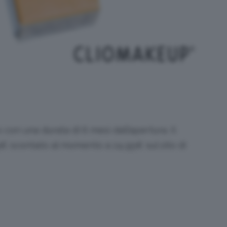
 con una durata di 6 mesi dall’apertura. Il
5€ scontato al momento a 24,95€ sul sito di