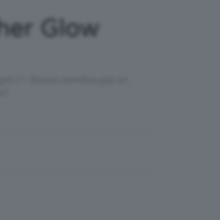
her Glow
rgie C+ Serum sembra già un
i!