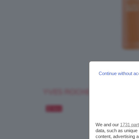
Continue without ac
YVES ROCHER GLOW ENE
Salva
We and our
1731 par
data, such as unique 
content, advertising