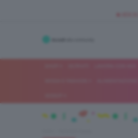
🥥 NEW IN
Accedi
alla community
SHOP
ISCRIVITI
LAVORA CON NOI
MODA E FASHION
ALIMENTAZIONE 
GOSSIP
Home
Recensioni beauty