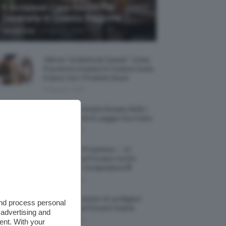
5 Accessori Casa Estate Per
Decorarla In Questa Stagione
-
Giorgia Asti
8 Agosto 2026
Allerta “Underboob Sweat”: Come
Prevenire Irritazioni E Sudore Sotto
Il Seno Con I Prodotti Giusti
8 Agosto 2026
Borse All’uncinetto Estate 2026, I
Modelli Freschi E Leggeri Da Avere
8 Agosto 2026
Creme Mani Protettive ✨ 12
Riparatrici Da Provare Contro
Secchezza E Screpolature🔝
7 Agosto 2026
Profumi Al Limone 🍋 Le Migliori
and process personal
Fragranze Da Provare Subito
 advertising and
7 Agosto 2026
ent. With your