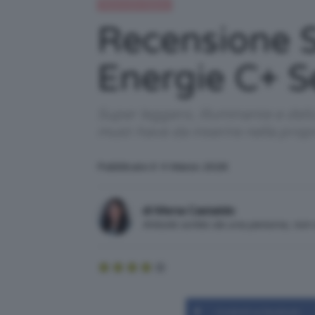
Recensioni beauty
Recensione S
Energie C+ 
Super leggero, illuminante e del
must-have da inserire nella propr
Pubblicato il: 4 Marzo 2026
di Mena Castaldo
Articolo scritto da una persona, no
Condividi su Facebook