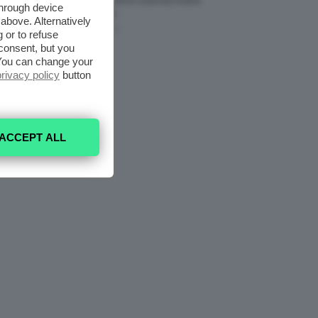
Modelli Freschi E Cool Da Avere
through device
Nell’armadio
above. Alternatively
6 Agosto 2026
 or to refuse
consent, but you
. You can change your
privacy policy
button
ACCEPT ALL