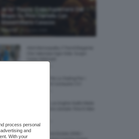
Je So’ Pazzo: Cosa Aspettarsi Dal
Biopic Su Pino Daniele Con
Massimiliano Caiazzo
-
TeamClio
6 Agosto 2026
Abiti Monospalla, Il Trend Elegante
Che Valorizza Ogni Stile: Scopri
Come Abbinarli
6 Agosto 2026
15 Prodotti Per Lo Styling Per I
Capelli Corti E Cortissimi 💇🏻‍♀️
6 Agosto 2026
Honey Nails, Le Unghie Giallo Miele
Che Dominano L’estate: Foto E Idee
Nail Art
6 Agosto 2026
and process personal
 advertising and
Vestiti Lingerie Estate 2026, I
ent. With your