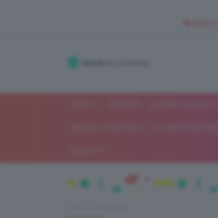
🥥 NEW IN
Accedi
alla community
SHOP
ISCRIVITI
LAVORA CON NOI
MODA E FASHION
ALIMENTAZIONE 
GOSSIP
Home
IN EVIDENZA