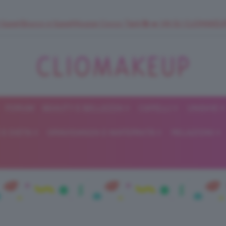
 SuperStrucco e SuperMousse Cocco Tiarè 🌺 ➡️ VAI SU CLIOMAK
FORUM
BEAUTY E BELLEZZA
CAPELLI
UNGHIE
ClioMakeUp
E DIETA
GRAVIDANZA E MATERNITÀ
RELAZIONI
Blog