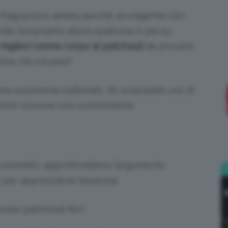
ua fragranza è amata perché avvolgente con
;)
da. Scopriamo allora qualcosa in più su
migliori creme corpo al
patchouli
da provare,
ma. Via col post!
piena autonomia editoriale. Se acquistate uno di
emmo ricevere una commissione.
 cosmetici, approfondiamo l’argomento
, per apprezzarne l’essenza.