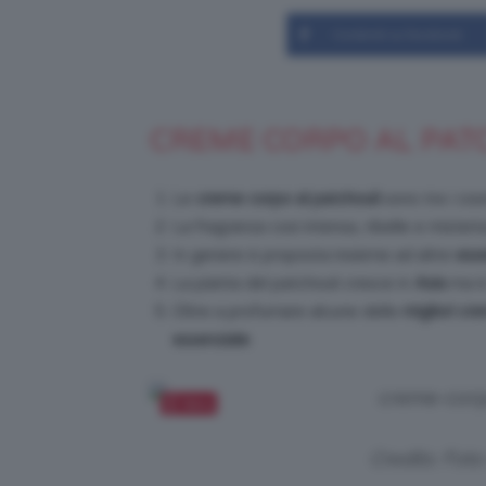
Condividi su Facebook
CREME CORPO AL PATCH
Le
creme corpo al patchouli
sono tra i cosm
La fragranza così intensa, ribelle e miste
In genere è proposta insieme ad altre
ess
La pianta del patchouli cresce in
Asia
ma è 
Oltre a profumare alcune delle
migliori cr
essenziale
.
Salva
Credits: Fot