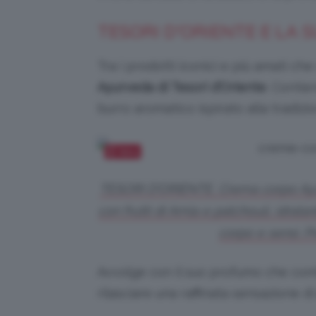
TESORI D’ORIENTE E LA
Tra i prodotti iconici e più amati c
Ayurveda di Tesori d’Oriente
. Contie
burro aromatico ispirato alla tradiz
Salva
TESORI D’ORIENTE, Crema corpo Ayur
con frutti di Amla e patchouli, idrata
corpo e sensi. P
Avvolge con il suo profumo che com
rilasciare una raffinata sensazione d