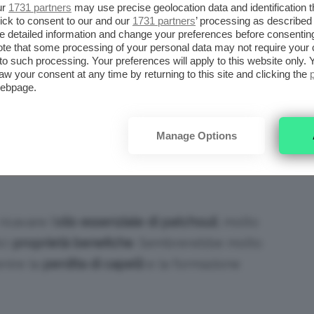
ur
1731 partners
may use precise geolocation data and identification 
presenta le caratteristiche della
ick to consent to our and our
1731 partners
’ processing as described 
detailed information and change your preferences before consenting
menta con fusto porpora e una lieve
te that some processing of your personal data may not require your 
peluria. Le foglie hanno forma ovale e
t to such processing. Your preferences will apply to this website only
aw your consent at any time by returning to this site and clicking the
ampia ed emanano un odore molto
webpage.
intenso e caratteristico. Questo tipo di
pianta sempreverde produce
fiori in
Manage Options
piccoli gruppi
e di minuscole
dimensioni dalle sfumature delicate
icavare l’
olio
essenziale di patchouli
, molto
ici
proprietà benefiche
. Sembrerebbe molto
enire la
perdita di
capelli
e la formazione