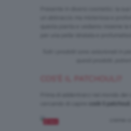
Presente in diversi cosmetici, la s
un abbraccio ma misteriosa e profon
questa pianta e vediamo insieme le
per una pelle idratata e profumatissi
Tutti i prodotti sono selezionati in 
questi prodotti, potr
COS’È IL PATCHOULI?
Prima di addentrarci nel mondo dei
cercando di capire
cos’è il
patchouli
Salva