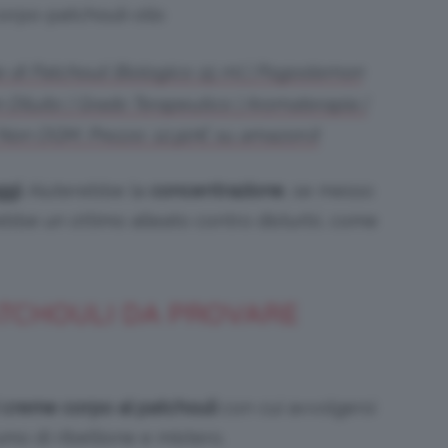
e di Patchouli Biologico 15 ml | Pogostemon
 Diluito | Grado Terapeutico | Aromaterapia |
 Non OGM. Prezzo: 12,90€ su amazon.it
ggi
. Aiuterebbe la
concentrazione
, se messo
rebbe un ottimo alleato contro disturbi, come
ATCHOULI DA PROVARE
i creme corpo al patchouli
con cui avvolgersi
umo di ribellione e mistero.