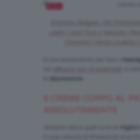
Salva
Essences Bulgaria, Olio Essenzial
cablin | 100% Puro e Naturale | Non
Cosmetici | Senza crudeltà |
Si usa ampiamente per fare i
massa
nel
, e sa
diffusore per oli essenziali
la
depressione
.
5 CREME CORPO AL P
ASSOLUTAMENTE
Vediamo allora quali sono le
miglior
in una carezza di idratazione al prof