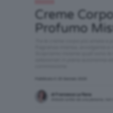
IN EVIDENZA
Creme Corpo 
Profumo Mist
Tra le creme corpo più amate e p
fragranza intensa, avvolgente e r
Scopriamo insieme quali sono le m
selezionati in piena autonomia e
commissione.
Pubblicato il: 25 Gennaio 2025
di Francesca La Rana
Articolo scritto da una persona, no