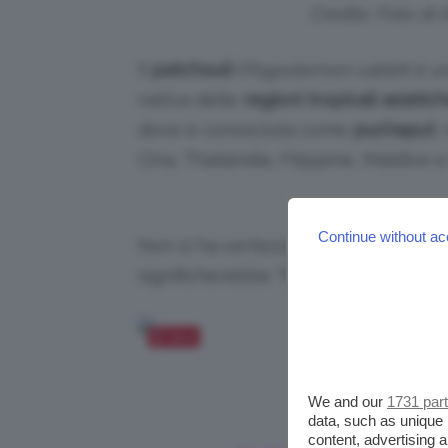
Credits: Foto di
Il
patchouli
(
Pogostemon cablin
) è u
nativa delle
regioni tropicali
asiatic
dove è conosciuta come
puchaput
.
Cina, Thailandia, Filippine, Maldive e 
Continue without ac
Non si ha certezza ma il suo nome de
significherebbe “foglia verde”.
Salva
Credits: Foto di 
We and our
1731 par
data, such as unique 
content, advertising