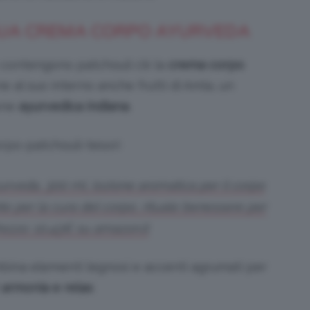
 SUA CREMA CORPO AYURVEDA
he contengono patchouli c’è la
crema corpo
ne al suo interno anche frutti di Amla, un
ione
ayurvedica indiana
.
veda, 300 ml, lozione aromatica per il corpo
nte per la cura del corpo, rituale benessere per
rezzo: 10,43€ su amazon.it
bina elementi legnosi e accenti agrumati per
i
armonia e relax
.