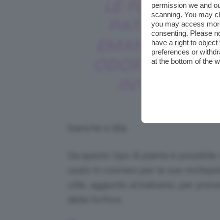
LE FOGLIE DI
permission we and o
scanning. You may cl
PATCHOULI
you may access more 
consenting. Please no
EMANANO UN
have a right to objec
preferences or withdr
ODORE MOLTO
at the bottom of the 
INTENSO
bianche e lilla.
Da questo tipo di pianta è possibile r
usato in cosmesi per le sue moltepl
utile, aggiunto al balsamo, per prev
della forfora.