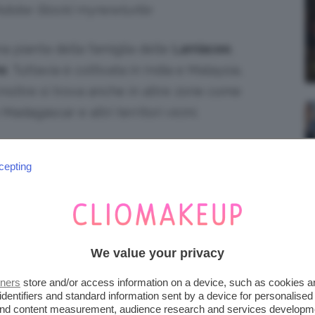
 Adobe Stock| mynewturtle
na pianta della famiglia delle
Lamiacee
,
he
. Tuttavia è coltivata in India e Malaysia,
 Inoltre si trova anche in altre zone come
Madagascar e altri territori vicini.
cepting
riverebbe dalla lingua tamil e
We value your privacy
Adobe Stock| Stephen Orsillo
tners
store and/or access information on a device, such as cookies 
identifiers and standard information sent by a device for personalised
Il patchouli è una
pianta pere
nne
e
 and content measurement, audience research and services developm