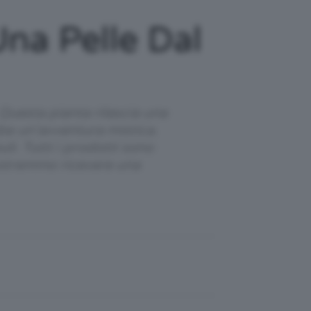
na Pelle Dal
Questa pianta rilascia una
bbe un’avventura mistica.
i. Tutti i prodotti sono
 potremmo ricevere una