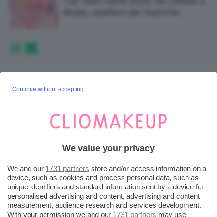
Top Team Aprile 2026: da Collistar a
Mulac, i preferiti del TeamClio
Continue without accepting
We value your privacy
We and our
1731 partners
store and/or access information on a
device, such as cookies and process personal data, such as
unique identifiers and standard information sent by a device for
personalised advertising and content, advertising and content
measurement, audience research and services development.
19 COMMENTI
With your permission we and our
1731 partners
may use