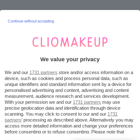
Continue without accepting
We value your privacy
We and our
1731 partners
store and/or access information on a
device, such as cookies and process personal data, such as
unique identifiers and standard information sent by a device for
personalised advertising and content, advertising and content
measurement, audience research and services development.
With your permission we and our
1731 partners
may use
precise geolocation data and identification through device
scanning. You may click to consent to our and our
1731
partners
’ processing as described above. Alternatively you may
access more detailed information and change your preferences
before consenting or to refuse consenting. Please note that
Post Precedente
Prossimo Post
some processing of your personal data may not require your