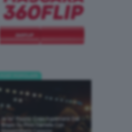
POST POPOLARI
Je So’ Pazzo: Cosa Aspettarsi Dal
Biopic Su Pino Daniele Con
Massimiliano Caiazzo