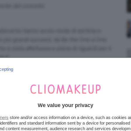
nto del concerto
ll’evento hanno avuto modo di sentirla e
oi più grandi successi, da Be the One a One
he è stata affettuosa e piena di riguardi per il
uti.
cepting
IATO LOOK STREPITOSI
centro del mirino, complice uno stile unico e
li
outfit
scelti dalla cantante per il tour,
We value your privacy
a, mettono in risalto la sua
sensualità
e il suo
tners
store and/or access information on a device, such as cookies 
identifiers and standard information sent by a device for personalised
 and content measurement, audience research and services developm