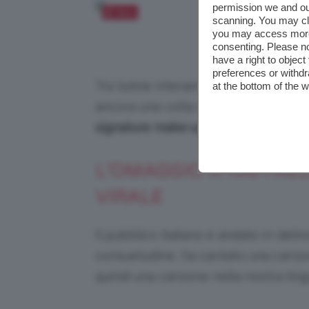
permission we and o
Salva
scanning. You may cl
you may access more 
Un look tot
consenting. Please no
have a right to objec
preferences or withdr
Tra tutine interamente rivestite di p
at the bottom of the 
ancora una volta di essere
un’autent
signature make-up
: dai toni nude, g
L’OMAGGIO A RAFFAE
VIRALE
Il pubblico italiano è andato in deli
consuetudine, ha cantato una canzon
quindi una canzone nella nostra ling