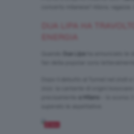
concerto milanese? Allora, ragazze, 
DUA LIPA HA TRAVOLT
ENERGIA
Quando
Dua Lipa
ha annunciato le 
fan della popstar sono letteralmente
Dopo il debutto al Tunnel nel 2016 e
2022, la cantante di origini kosovar
precisamente
a Milano
– lo scorso 
superato le aspettative.
Salva