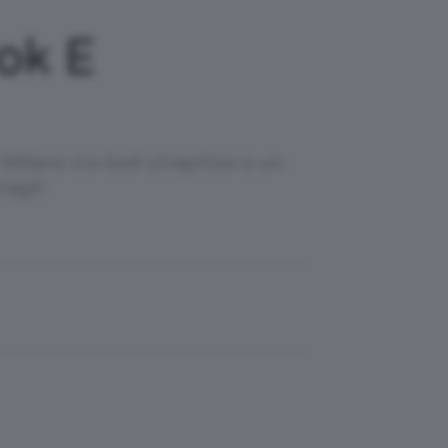
ok E
ilano tra look strepitosi e un
agli.