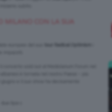
iniziamo subito.
;)
O MILANO CON LA SUA
date europee del suo
tour Radical Optimism
i
 impazziti.
 il concerto sold out al Mediolanum Forum nel
e-albanesi è tornata nel nostro Paese – più
7 giugno e il suo show ha decisamente