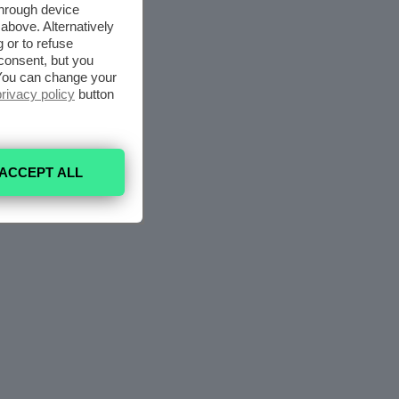
through device
above. Alternatively
 or to refuse
consent, but you
. You can change your
privacy policy
button
ACCEPT ALL