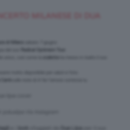
ONCERTO MILANESE DI DUA
Bellezza
a di Milano
sabato 7 giugno.
ppa del suo
Radical Optimism Tour
.
le unico, così come la
scaletta
ha messo in risalto il suo
e
ssere molto disponibile per saluti e foto.
 Carrà
sulle note di A far l’amore comincia tu.
Makeup
i @dualipa Via Instagram
agli
e i
look
sfoggiati da
Dua Lipa
per il suo