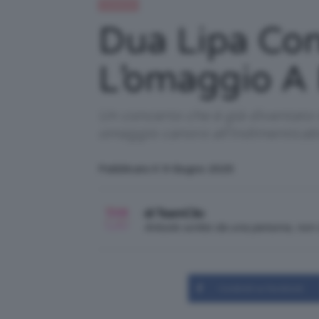
Celebrità
Dua Lipa Con
L’omaggio A 
Un concerto che è già diventato 
omaggio canoro all'indimenticabil
Pubblicato il: 9 Giugno 2025
di TeamClio
Articolo scritto da una persona, no
Condividi su Facebook