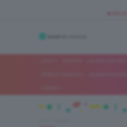
🥥 NEW IN
Accedi
alla community
SHOP
ISCRIVITI
LAVORA CON NOI
MODA E FASHION
ALIMENTAZIONE 
GOSSIP
Home
Celebrità