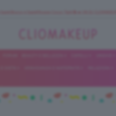
 SuperStrucco e SuperMousse Cocco Tiarè 🌺 ➡️ VAI SU CLIOMAK
FORUM
BEAUTY E BELLEZZA
CAPELLI
UNGHIE
ClioMakeUp
E DIETA
GRAVIDANZA E MATERNITÀ
RELAZIONI
Blog