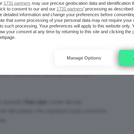
ur
1731 partners
may use precise geolocation data and identification 
ick to consent to our and our
1731 partners
’ processing as described 
detailed information and change your preferences before consenting
al silver incredibile
te that some processing of your personal data may not require your 
t to such processing. Your preferences will apply to this website only
aw your consent at any time by returning to this site and clicking the
aillettes e pizzo, Dua Lipa ha dimostrato
webpage.
ica icona di stile
. Meraviglioso anche il suo
lamour e al tempo stesso sofisticato.
Manage Options
LLA CARRÀ DIVENTATO
rio quando
Dua Lipa
, come da sua
e del paese che ospitava il suo concerto,
ua.