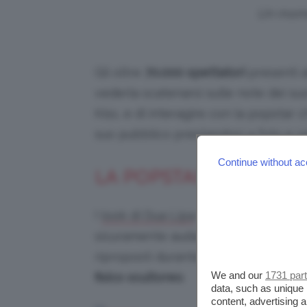
Un mome
Gli oltre
70.000 spettatori
presenti a
vederla scatenarsi sulle note dei su
Kiss, e di interagire con la popstar c
suo pubblico prestandosi a foto e sal
Continue without ac
LA POPSTAR HA SFOGG
I
sono da sempre al 
look di Dua Lipa
sicuramente audace mai scontato. G
riproposti durante ogni singola tapp
We and our
1731 par
fisico scultoreo
.
data, such as unique 
content, advertising