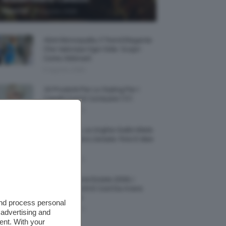
-
TeamClio
6 Agosto 2026
Abiti Monospalla, Il Trend Elegante
Che Valorizza Ogni Stile: Scopri
Come Abbinarli
6 Agosto 2026
15 Prodotti Per Lo Styling Per I
Capelli Corti E Cortissimi 💇🏻‍♀️
6 Agosto 2026
Honey Nails, Le Unghie Giallo Miele
Che Dominano L’estate: Foto E Idee
Nail Art
6 Agosto 2026
Vestiti Lingerie Estate 2026, I
Modelli Freschi E Cool Da Avere
Nell’armadio
and process personal
6 Agosto 2026
 advertising and
ent. With your