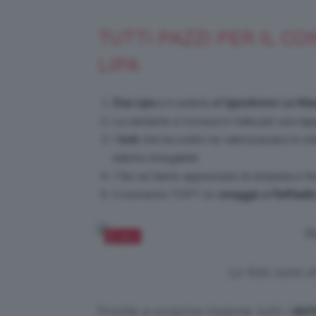
TUTTI PAZZI PER IL C
LIPA
Dua Lipa
si è esibita all’
Ippodromo La Maur
La cantante si trovava in Italia per una ta
I
look
che ha scelto ne valorizzavano lo sti
talento innegabile.
I fan ne hanno apprezzato la simpatia e l’e
Il momento TOP? Un
omaggio a Raffaella
Salva
Le foto sono d
Pronte a scoprire insieme tutti i
dett