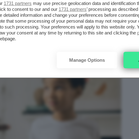
ur
1731 partners
may use precise geolocation data and identification 
gli
ick to consent to our and our
non aiuta i nostri bambini a crescere, anzi:
1731 partners
’ processing as described 
detailed information and change your preferences before consenting
ivieti
potrebbe avere come conseguenza
te that some processing of your personal data may not require your 
t to such processing. Your preferences will apply to this website only
 come una figura cui fare affidamento, ma
aw your consent at any time by returning to this site and clicking the
essibile.
webpage.
Manage Options