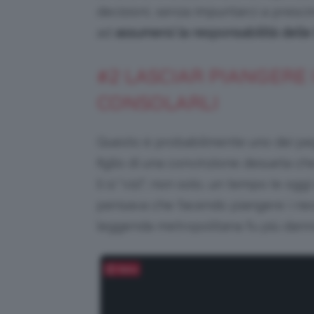
decisioni, senza impuntarci a presc
ad
assumersi la responsabilità delle 
#2 LASCIAR PIANGERE 
CONSOLARLI
Questo è probabilmente uno dei pe
figlio di una convinzione desueta ch
li si “vizi”; non solo, un tempo (e og
pensava che facendo piangere i neona
leggenda metropolitana fu più dann
Salva