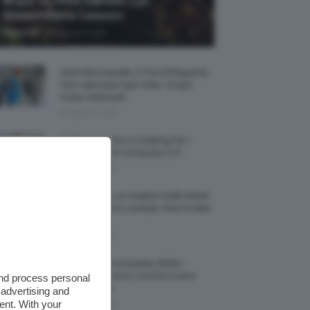
Biopic Su Pino Daniele Con
Massimiliano Caiazzo
-
TeamClio
6 Agosto 2026
Abiti Monospalla, Il Trend Elegante
Che Valorizza Ogni Stile: Scopri
Come Abbinarli
6 Agosto 2026
15 Prodotti Per Lo Styling Per I
Capelli Corti E Cortissimi 💇🏻‍♀️
6 Agosto 2026
Honey Nails, Le Unghie Giallo Miele
Che Dominano L’estate: Foto E Idee
Nail Art
6 Agosto 2026
Vestiti Lingerie Estate 2026, I
Modelli Freschi E Cool Da Avere
and process personal
Nell’armadio
 advertising and
ent. With your
6 Agosto 2026