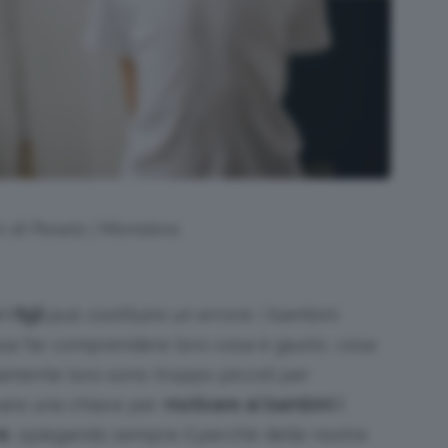
o di Pexels | Monstera
 figli
può costituire un errore: i bambini
a far comprendere loro cosa è giusto, cosa
vviamente loro sono troppo piccoli per
ovare una chiave per
motivare ai bambini i
re
, spiegando sempre il perché delle nostre