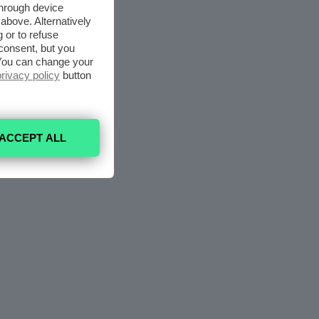
through device
above. Alternatively
 or to refuse
consent, but you
. You can change your
privacy policy
button
ACCEPT ALL