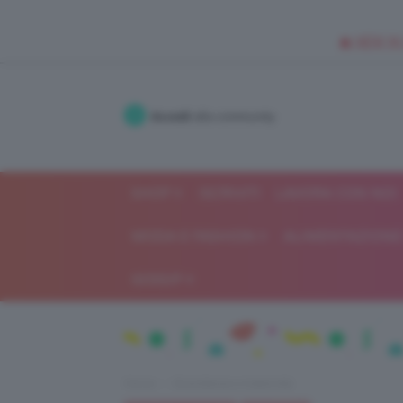
🥥 NEW IN
Accedi
alla community
SHOP
ISCRIVITI
LAVORA CON NOI
MODA E FASHION
ALIMENTAZIONE 
GOSSIP
Home
Gravidanza e maternità