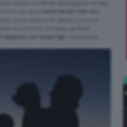
o quanto sia difficile destreggiarsi nel fare
mettere più questi
errori da non fare con i
;)
rire i 10 più comuni. Ps: questo è un post
ante nei confronti di nessun genitore,
il rapporto con i propri figli
. Cominciamo!