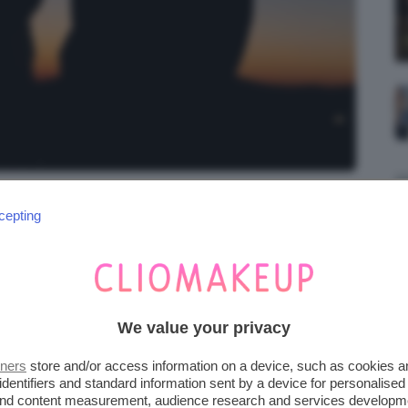
nsplash | Jochen Van Wylick
cepting
 FIGLI O AL CONTRARIO,
NA REGOLA
We value your privacy
gli
il primo è duplice, visto che questi due
tners
store and/or access information on a device, such as cookies 
identifiers and standard information sent by a device for personalised
nno di pari passo.
 and content measurement, audience research and services developm