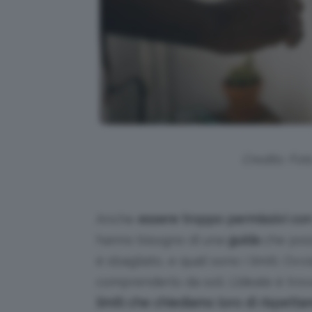
Credits: Fot
Anche
essere troppo permissivi con i
hanno bisogno di una
guida
che poss
è sbagliato, e quali sono i limiti. O
comprenderlo da soli. L’ideale è tr
limiti che chiediamo loro di rispetta