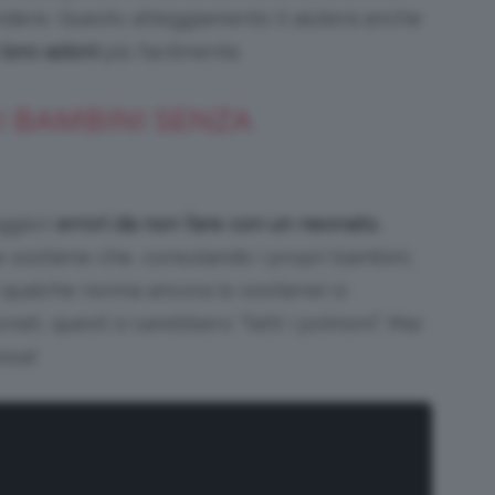
indere. Questo atteggiamento li aiuterà anche
loro azioni
più facilmente.
I BAMBINI SENZA
ggiori
errori da non fare con un neonato
,
e sostiene che, consolando i propri bambini,
gi qualche nonna ancora lo sostiene) si
ti, questi si sarebbero “fatti i polmoni”. Mai
osa!