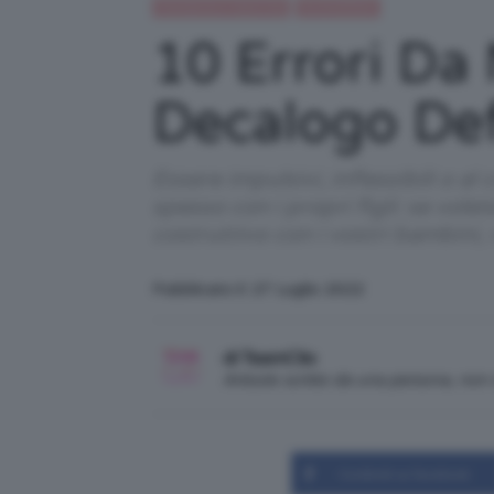
Gravidanza e maternità
IN EVIDENZA
10 Errori Da 
Decalogo Defi
Essere impulsivi, inflessibili o a
spesso con i propri figli: se vol
costruttivo con i vostri bambini, 
Pubblicato il: 27 Luglio 2022
di TeamClio
Articolo scritto da una persona, no
Condividi su Facebook