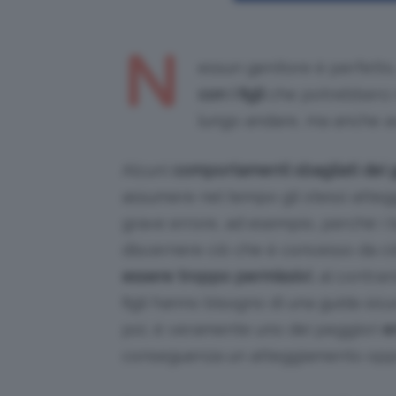
N
essun genitore è perfetto
con i figli
che potrebbero n
lungo andare, ma anche a
Alcuni
comportamenti sbagliati dei g
assumere nel tempo gli stessi attegg
grave errore, ad esempio, perché i 
discernere ciò che è concesso da ci
essere troppo permissivi
, al contra
figli hanno bisogno di una guida sicur
poi, è veramente uno dei peggiori
e
conseguenza un atteggiamento oppo