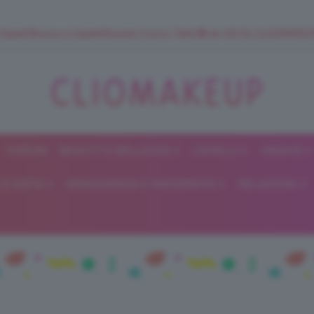
 SuperStrucco e SuperMousse Cocco Tiarè 🌺 ➡️ VAI SU CLIOMAK
FORUM
BEAUTY E BELLEZZA
CAPELLI
UNGHIE
ClioMakeUp
E DIETA
GRAVIDANZA E MATERNITÀ
RELAZIONI
Blog