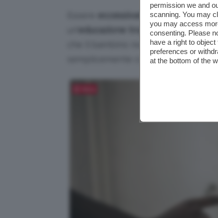
permission we and o
Essere
eccessivamente rigidi con i fi
scanning. You may cl
you may access more 
un’
educazione troppo impostata sui d
consenting. Please no
have a right to objec
che il bambino non vedrà il genitore
preferences or withdr
semplicemente come un maestro infl
at the bottom of the 
Salva