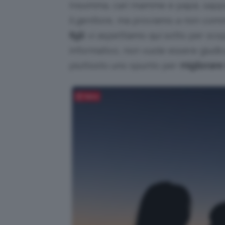
Insomma, cari mamme e papà, sappiam
il genitore, ma proviamo a non com
figli
: vi aspettiamo qui sotto per scop
informativo, non vuole essere giudic
piuttosto uno spunto per
migliorare 
Salva