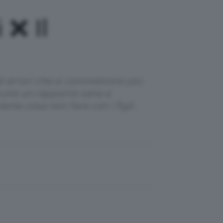
 ❌ Il
gli errori che si commettono più
ruire un rapporto sano e
ieme cosa non fare con i figli.