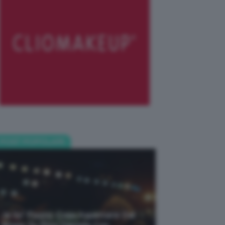
POST POPOLARI
Je So’ Pazzo: Cosa Aspettarsi Dal