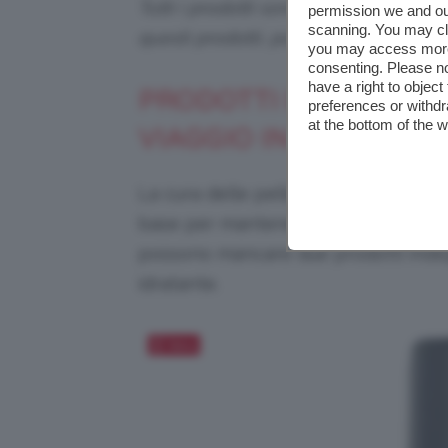
Tutti i prodotti sono selezionati in p
permission we and o
scanning. You may cl
questi prodotti, potremmo ricevere
you may access more 
consenting. Please no
have a right to objec
PRODOTTI ESSENZIALI
preferences or withdr
at the bottom of the 
VIAGGIO IN AUTUNNO
La cura delle pelle non va mai in va
base per mantenere nel tempo una be
possono mancare due prodotti indisp
idratante.
Salva