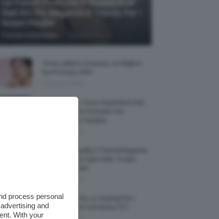
La French Pedicure In Estate È La
Nail Art Più Elegante E Trendy Per I
Nostri Piedini
-
Francesca Baranello
7 Agosto 2026
Tinta Labbra Coreana, Le Migliori
Da Provare ORA
7 Agosto 2026
Je So’ Pazzo: Cosa Aspettarsi Dal
Biopic Su Pino Daniele Con
Massimiliano Caiazzo
6 Agosto 2026
Abiti Monospalla, Il Trend Elegante
Che Valorizza Ogni Stile: Scopri
Come Abbinarli
6 Agosto 2026
and process personal
15 Prodotti Per Lo Styling Per I
 advertising and
Capelli Corti E Cortissimi 💇🏻‍♀️
ent. With your
6 Agosto 2026