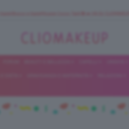
 SuperStrucco e SuperMousse Cocco Tiarè 🌺 ➡️ VAI SU CLIOMAK
FORUM
BEAUTY E BELLEZZA
CAPELLI
UNGHIE
ClioMakeUp
E DIETA
GRAVIDANZA E MATERNITÀ
RELAZIONI
Blog