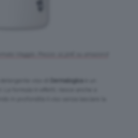
mato Viaggio. Prezzo: 12,30€ su amazon.it
l detergente viso di
Dermalogica
è un
 La formula in effetti, riesce anche a
ndo in profondità il viso senza lasciare la