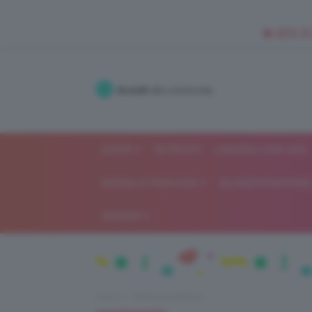
🥥 NEW IN
Accedi
alla community
SHOP
ISCRIVITI
LAVORA CON NOI
MODA E FASHION
ALIMENTAZIONE 
GOSSIP
Home
Beauty e bellezza