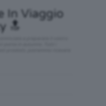
e In Viaggio
y 🔝
 cominciate a preparare il vostro
 porta in autunno. Tutti i
esti prodotti, potremmo ricevere