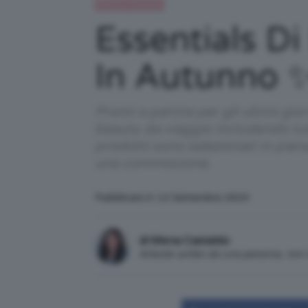
Beauty e bellezza
Essentials Di
In Autunno ✨
Pronti a partire per gli ultimi gi
beauty da viaggio includendo tutt
prodotti sono selezionati in pie
una commissione.
Pubblicato il: 12 Settembre 2024
di Mena Castaldo
Articolo scritto da una persona, no