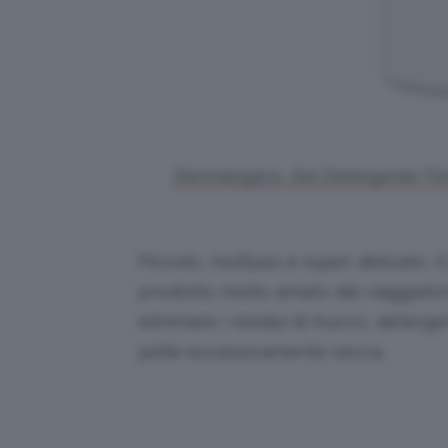
Dermalogica, Gel Detergente For
Piccolo, multiuso e super delicato, i
prodotto molto amato dai viaggiatori.
eliminare i residui di trucco, deterge
pelle eccessivamente secca.