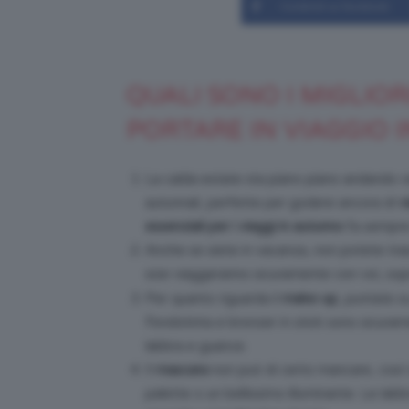
Condividi su Facebook
QUALI SONO I MIGLIO
PORTARE IN VIAGGIO 
La calda estate sta piano piano andando via
autunnali, perfette per godere ancora di
v
essenziali per i viaggi in autunno
fa sempr
Anche se siete in vacanza, non potete tra
size viaggeranno sicuramente con voi, sop
Per quanto riguarda il
make-up
, puntate s
Fondotinta e bronzer in stick sono sicurame
labbra e guance.
Il
mascara
non può di certo mancare, così 
palette o un bellissimo illuminante. Le labb