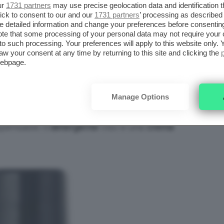
iena autonomia editoriale. Se acquistate uno di
ur
1731 partners
may use precise geolocation data and identification 
ick to consent to our and our
1731 partners
’ processing as described 
 una commissione.
detailed information and change your preferences before consenting
te that some processing of your personal data may not require your 
t to such processing. Your preferences will apply to this website only
 SKINCARE DA PORTARE IN
aw your consent at any time by returning to this site and clicking the
webpage.
canza. Ricordate che una viso curato è la
Manage Options
lla pelle. Di certo nel vostro beauty non
ensabili: il
detergente
viso e una
crema