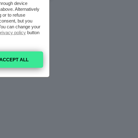
through device
above. Alternatively
 or to refuse
consent, but you
. You can change your
privacy policy
button
ACCEPT ALL