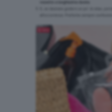
rossetto a lunghissima durata
.
E, se desirate godervi un po’ di relax, po
all’occorrenza. Preferite sempre confezioni
Salva