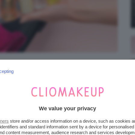
i AdobeStock | Pixel-Shot
cepting
eraviglioso per godersi ancora qualche giorno
’estate. Fate in fretta i bagagli e non
rta! Nel post di oggi vedremo insieme i
We value your privacy
io in autunno
da portare con voi in valigia:
inciamo!
tners
store and/or access information on a device, such as cookies 
identifiers and standard information sent by a device for personalised
 and content measurement, audience research and services developm