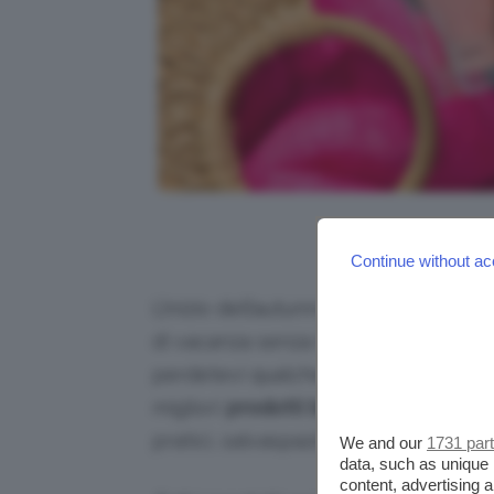
Credits: Foto d
Continue without ac
L’inizio dell’autunno è un periodo m
di vacanza senza il caldo torrido dell
perdetevi qualche week-end fuori po
migliori
prodotti beauty per un viagg
pratici, salvaspazio e multiuso. Com
We and our
1731 par
data, such as unique 
content, advertising