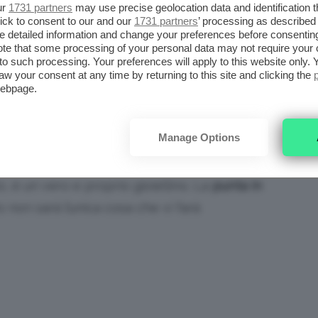
ur
1731 partners
may use precise geolocation data and identification 
ick to consent to our and our
1731 partners
’ processing as described 
iena autonomia editoriale. Se acquistate uno di
detailed information and change your preferences before consenting
te that some processing of your personal data may not require your 
 una commissione.
t to such processing. Your preferences will apply to this website only
aw your consent at any time by returning to this site and clicking the
webpage.
LE APPENA USCITI,
Manage Options
icolo parlandovi del mitico
Eyeliner
, è un vero e proprio gioiellino. La
punta in
 non sarà l’unica cosa che vi farà