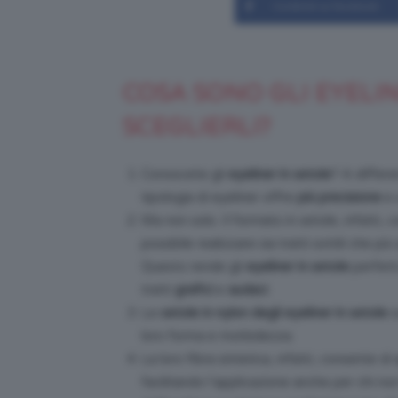
Condividi su Facebook
COSA SONO GLI EYELI
SCEGLIERLI?
Conoscete gli
eyeliner in setole
? A differe
tipologia di eyeliner offre
più precisione
e 
Ma non solo. Il formato in setole, infatti,
possibile realizzare sia tratti sottili che p
Questo rende gli
eyeliner in setole
perfetti
tratti
grafici
e
audaci
.
Le
setole in nylon degli eyeliner in setole
s
loro forma e morbidezza.
La loro fibra sintetica, infatti, consente d
facilitando l’applicazione anche per chi n