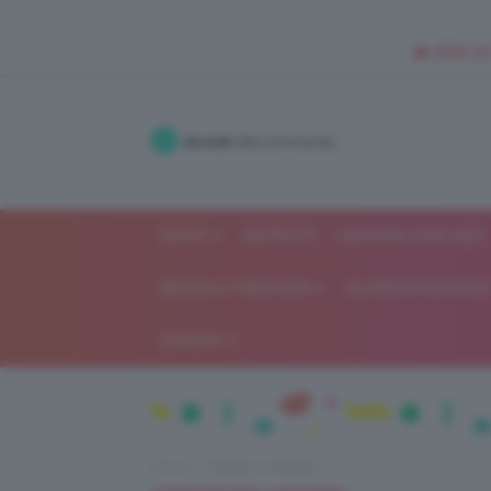
🥥 NEW IN
Accedi
alla community
SHOP
ISCRIVITI
LAVORA CON NOI
MODA E FASHION
ALIMENTAZIONE 
GOSSIP
Home
Beauty e bellezza