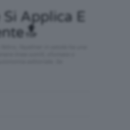
 Si Applica E
ente🔝
feltro, l’eyeliner in setole ha una
ere linee sottili, sfumate o
autonomia editoriale. Se