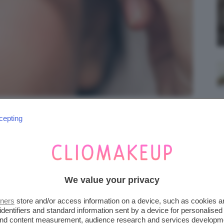
i Adobe Stock | makistock
cepting
er chi desidera realizzare un cat eyeliner
prime armi con il make-up e preferisce
e preciso. La
versatilità
d’utilizzo delle fibre in
We value your privacy
ool
perfetto per realizzare tutti i vostri look
tners
store and/or access information on a device, such as cookies 
 se volete scoprirne di più al riguardo:
identifiers and standard information sent by a device for personalised
alche
prodotto
TOP da non farsi sfuggire!
 and content measurement, audience research and services developm