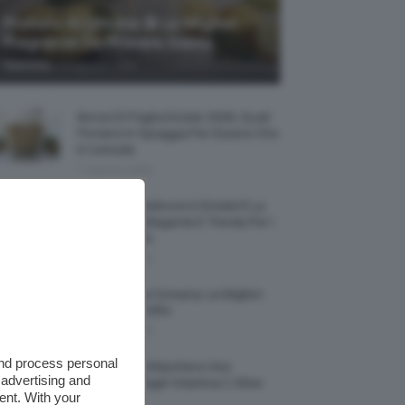
Profumi Al Limone 🍋 Le Migliori
Fragranze Da Provare Subito
-
TeamClio
7 Agosto 2026
Borse Di Paglia Estate 2026, Quali
Portarsi In Spiaggia Per Essere Chic
E Comode
7 Agosto 2026
La French Pedicure In Estate È La
Nail Art Più Elegante E Trendy Per I
Nostri Piedini
7 Agosto 2026
Tinta Labbra Coreana, Le Migliori
Da Provare ORA
7 Agosto 2026
and process personal
Recensione Maschera Viso
 advertising and
Sephora Idrogel Vitamina C Glow
ent. With your
Mask