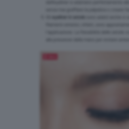
dell’eyeliner si adattano perfettamente all
senza mai graffiare la palpebra o creare fa
Gli
eyeliner in setole
sono adatti anche e 
filamenti sintetici, infatti, sono apposita
l’applicazione. La flessibilità delle setole 
alla pressione della mano per evitare anti
Salva