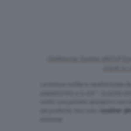
ClioMakeUp, Eyeliner 360FLIP Eyeli
17,50€ su 
La texture sottile e caratterizzata d
palpebra fino a 11 ore**, la punta ul
sottili, così potrete sbizzarrirvi con
più preferite. Non solo: l’
eyeliner 36
estrema!