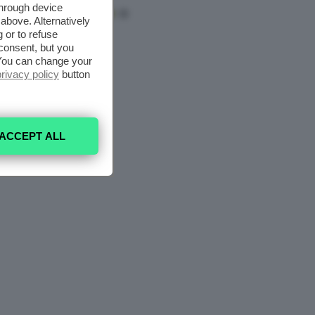
through device
above. Alternatively
 or to refuse
consent, but you
. You can change your
privacy policy
button
ACCEPT ALL