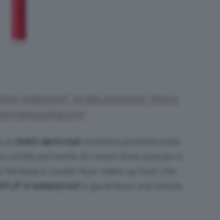
ner waterproof* ad alta precisione. Prezzo:
cliomakeupshop.com
a un
finish demi-mat
resisterà perfetta sulla
tra sottile permette di creare linee precise e
 la fantasia e creare l’eye make-up look che
0FLIP è waterproof
e garantisce una tenuta