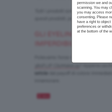
permission we and o
scanning. You may cl
Tutti i prodotti sono selezionati in p
you may access more 
consenting. Please no
questi prodotti, potremmo ricevere
have a right to objec
preferences or withdr
at the bottom of the 
GLI EYELINER IN SETO
IMPERDIBILI NOVITÀ
Potevamo forse non cominciare l’art
? Appena uscito
360FLIP ClioMakeUp
setole
dal payoff di colore immediato
innamorare.
Salva