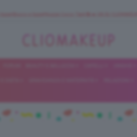
 SuperStrucco e SuperMousse Cocco Tiarè 🌺 ➡️ VAI SU CLIOMAK
FORUM
BEAUTY E BELLEZZA
CAPELLI
UNGHIE
ClioMakeUp
E DIETA
GRAVIDANZA E MATERNITÀ
RELAZIONI
Blog