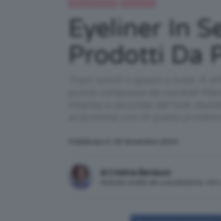
Beauty e bellezza
Trucco occhi
Eyeliner In S
Prodotti Da 
Tratti sottili o spessi e bold. A di
punta composta da morbidi filamen
intense a seconda del look deside
acquistate uno di questi prodot
Pubblicato il: 18 Novembre 2024
di Cristina Barducci
Articolo scritto da una persona, no