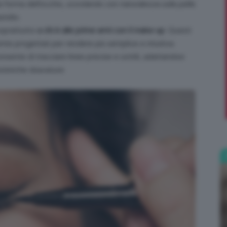
a forma dell’occhio, scivolando con naturalezza sulla pelle
stidio.
;)
soprattutto
a chi è alle prime armi con il make-up
. Questi
mente progettati per rendere più semplice e intuitiva
consente di tracciare linee precise e sottili, adattandosi
estetiche sbavature.