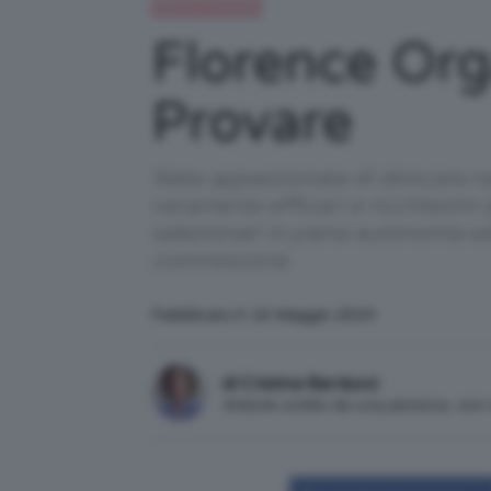
Beauty e bellezza
Florence Orga
Provare
Siete appassionate di skincare n
veramente efficaci e ricchissimi di
selezionati in piena autonomia e
commissione.
Pubblicato il: 16 Maggio 2024
di Cristina Barducci
Articolo scritto da una persona, no