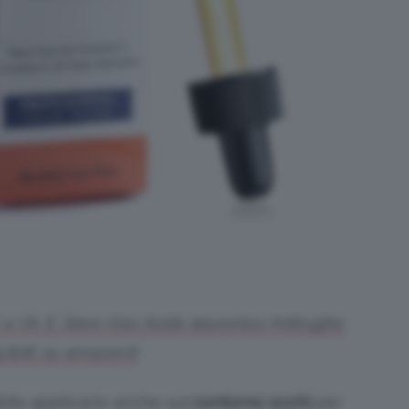
 Vit. E. Siero Viso Acido Ialuronico Antirughe.
9,82€ su amazon.it
ibile applicarlo anche sul
contorno occhi
per