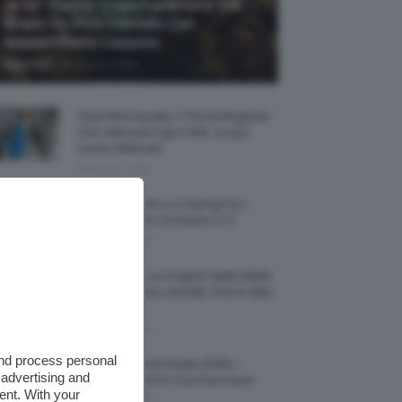
Je So’ Pazzo: Cosa Aspettarsi Dal
Biopic Su Pino Daniele Con
Massimiliano Caiazzo
-
TeamClio
6 Agosto 2026
Abiti Monospalla, Il Trend Elegante
Che Valorizza Ogni Stile: Scopri
Come Abbinarli
6 Agosto 2026
15 Prodotti Per Lo Styling Per I
Capelli Corti E Cortissimi 💇🏻‍♀️
6 Agosto 2026
Honey Nails, Le Unghie Giallo Miele
Che Dominano L’estate: Foto E Idee
Nail Art
6 Agosto 2026
and process personal
Vestiti Lingerie Estate 2026, I
 advertising and
Modelli Freschi E Cool Da Avere
ent. With your
Nell’armadio