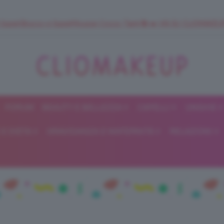
 SuperStrucco e SuperMousse Cocco Tiarè 🌺 ➡️ VAI SU CLIOMAK
FORUM
BEAUTY E BELLEZZA
CAPELLI
UNGHIE
ClioMakeUp
E DIETA
GRAVIDANZA E MATERNITÀ
RELAZIONI
Blog