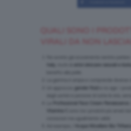
Condividi su Facebook
QUALI SONO I PRODOT
VIRALI DA NON LASCI
Ne avrete già sicuramente sentito parlare.
Italy
, ricchi di
attivi skincare naturali e biolo
benefici alla pelle.
La gamma è ampia e comprende diverse r
Un approccio
gender fluid
e no age. I prod
dagli uomini e persone di tutte le età, senz
La
Professional Face Cream Renaissance
,
Vitamina C
sono tra i prodotti più amati (
conosciuti ma ugualmente validi.
Ad esempio, l’
Acqua Micellare Bio Trifasi