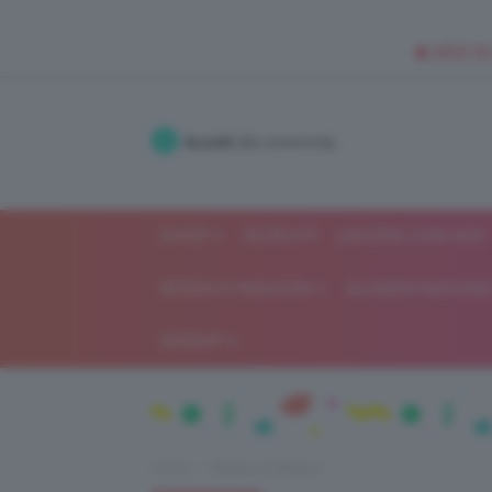
🥥 NEW IN
Accedi
alla community
SHOP
ISCRIVITI
LAVORA CON NOI
MODA E FASHION
ALIMENTAZIONE 
GOSSIP
Home
Beauty e bellezza