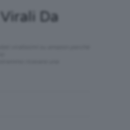
Virali Da
dati viralissimi su amazon perchè
no
 potremmo ricevere una