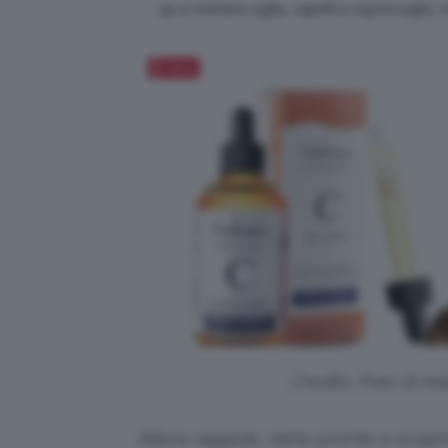
up e trattare ciglia, capelli e sopracciglia
Salva
Credits: Foto di A
Allora ragazze, siete pronte a scoprir