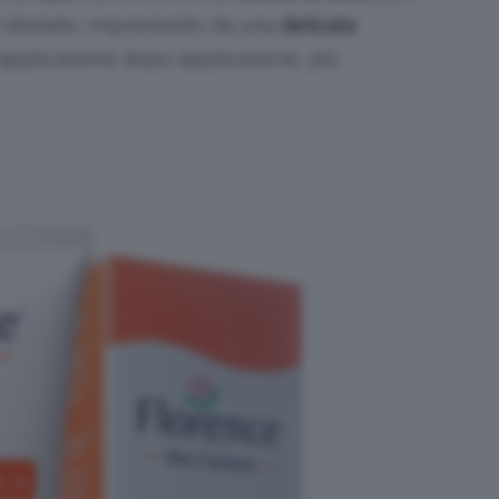
 idratato. Impreziosito da una
delicata
, applicazione dopo applicazione, più