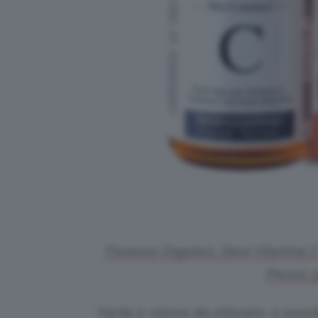
Florence Organics, Siero Vitamina C e
Prezzo: 
Facile e veloce da utilizzare, è poss