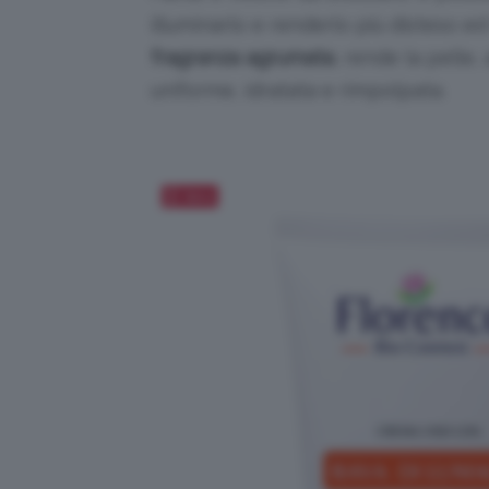
illuminarlo e renderlo più disteso ed
fragranza agrumata
, rende la pelle
uniforme, idratata e rimpolpata.
Salva