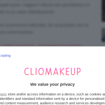
quali sono i migliori? Allora non perdiamoci in
ito in un mare d’idratazione!
iena autonomia editoriale. Se acquistate uno di
 una commissione.
E ORGANICS: COMINCIAMO
cepting
istati del brand.
Siero Vitamina C
di
Florence
eggero
e ricco di attivi funzionali che fanno
ulazione leggera a rapido assorbimento
We value your privacy
esi molecolari, vitamine, olio di jojoba ed aloe
tners
store and/or access information on a device, such as cookies 
imolare la
produzione di
,
collagene endogeno
identifiers and standard information sent by a device for personalised
 and content measurement, audience research and services developm
compattezza ed elasticità cutanea.