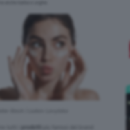
, ma anche barba e unghie.
;)
dobe Stock | Liubov Levytska
e tutti i
prodotti
più famosi del brand