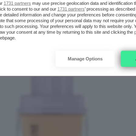
ur
1731 partners
may use precise geolocation data and identification 
ick to consent to our and our
1731 partners
’ processing as described 
zone che tendono a lucidarsi. quando questa
detailed information and change your preferences before consenting
te that some processing of your personal data may not require your 
ene scegliere dei prodotti con finish opaco ma
t to such processing. Your preferences will apply to this website only
elline New York SuperStsy Foundation.
aw your consent at any time by returning to this site and clicking the
webpage.
Manage Options