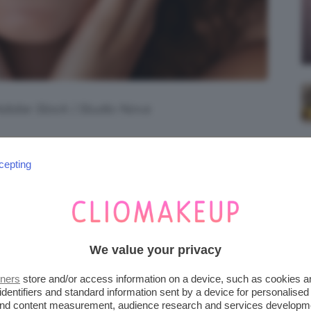
 Adobe Stock | Studio Nova
nzione, anche nel make-up. La soluzione?
cepting
ti, in grado di assicurare un look
, rispondendo efficacemente alle
e. Abbiamo selezionato per voi i prodotti
abile. Scopriamoli subito!
We value your privacy
A PER PELLE MISTA: LE
tners
store and/or access information on a device, such as cookies 
identifiers and standard information sent by a device for personalised
E E COPRENTI
 and content measurement, audience research and services developm