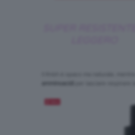
SUPER RESISTENTE
LEGGERO
Il finish è opaco ma naturale, mentr
amminoacidi
per lasciare respirare l
Salva