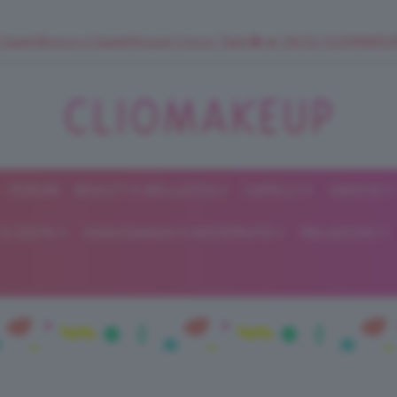
 SuperStrucco e SuperMousse Cocco Tiarè 🌺 ➡️ VAI SU CLIOMAK
FORUM
BEAUTY E BELLEZZA
CAPELLI
UNGHIE
ClioMakeUp
E DIETA
GRAVIDANZA E MATERNITÀ
RELAZIONI
Blog