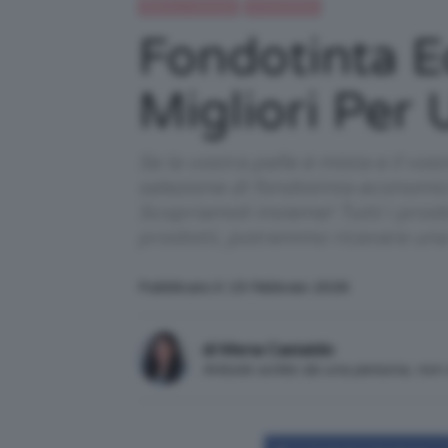
Beauty e bellezza
IN EVIDENZA
Fondotinta E
Migliori Per 
Se la vostra pelle è mista e il v
selezione di fondotinta economici
Scopriamoli insieme! Tutti i prod
prodotti, potremmo ricevere un
Pubblicato il: 19 Febbraio 2026
di Mena Castaldo
Articolo scritto da una persona, no