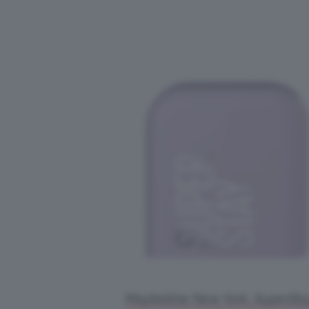
Maybelline New York, SuperStsy