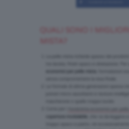
Condividi su Facebook
QUALI SONO I MIGLIO
MISTA?
La pelle mista richiede spesso dei prodott
tra durata, finish opaco e idratazione. Pe
economici per pelle
mista
, formulazioni st
senza compromettere la resa finale.
Le formule di ultima generazioni spesso in
polveri micro-assorbenti e texture intellige
mascherone o quello troppo lucido.
Come per i
fondotinta economici per pelle
copertura modulabile
, che va da leggera a
troppo opaco e piatto, né eccessivamente