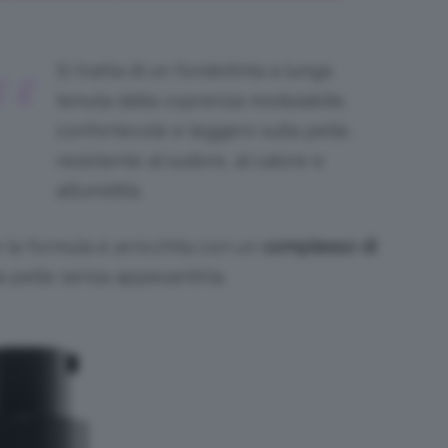
Si tratta di un f
ondotinta a lunga
 E
tenuta dalla coprenza modulabile,
confortevole e leggero sulla pelle,
resistente al sudore, al calore e
all’umidità.
e la formula è arricchita con un
complesso di
a pelle senza appesantirla.