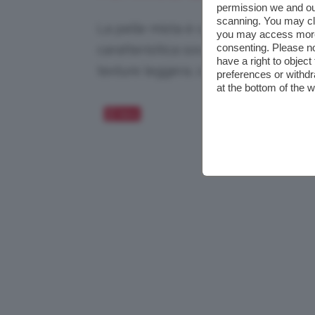
permission we and o
scanning. You may cl
La pelle mista è caratterizzata da 
you may access more 
consenting. Please no
caratterisitica sovrasta le altre è b
have a right to objec
texture leggera, come il nuovo
Mayb
preferences or withdr
at the bottom of the 
Salva