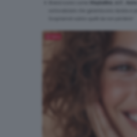
Brand iconici come
Maybelline
,
e.l.f
.,
Astra
sottovalutare che garantiscono durata e 
Scopriamoli subito quelli da non perdere!
Salva