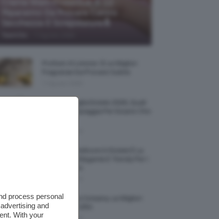
Creme Mani Protettive ✨ 12
Riparatrici Da Provare Contro
Secchezza E Screpolature🔝
-
TeamClio
7 Agosto 2026
Profumi Al Limone 🍋 Le Migliori
Fragranze Da Provare Subito
7 Agosto 2026
Borse Di Paglia Estate 2026, Quali
Portarsi In Spiaggia Per Essere Chic
E Comode
7 Agosto 2026
La French Pedicure In Estate È La
Nail Art Più Elegante E Trendy Per I
Nostri Piedini
7 Agosto 2026
and process personal
Tinta Labbra Coreana, Le Migliori
 advertising and
Da Provare ORA
ent. With your
7 Agosto 2026