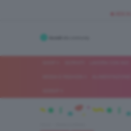
🥥 NEW IN
Accedi
alla community
SHOP
ISCRIVITI
LAVORA CON NOI
MODA E FASHION
ALIMENTAZIONE 
GOSSIP
Home
Beauty e bellezza