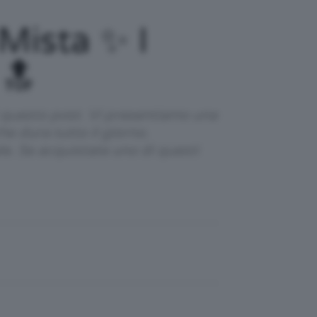
Mista ✨ I
 🔝
vi questo post. Vi presentiamo una
e dura tutto il giorno.
le. Se acquistate uno di questi