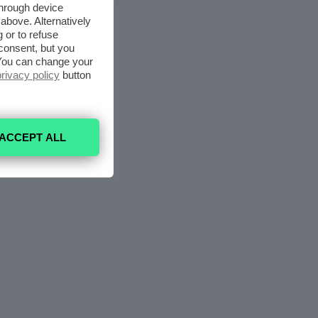
through device
above. Alternatively
 or to refuse
consent, but you
. You can change your
privacy policy
button
ACCEPT ALL