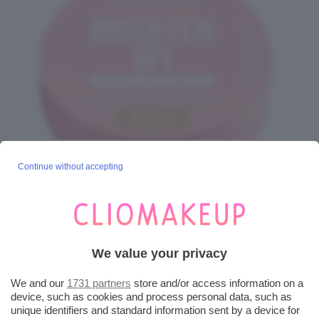
Continue without accepting
Essence BRIGHTEN UP! fondotinta cushion.
We value your privacy
Prezzo: 5,00€ su Amazon.it
We and our
1731 partners
store and/or access information on a
device, such as cookies and process personal data, such as
unique identifiers and standard information sent by a device for
Essence ci stupisce ancora una volta,