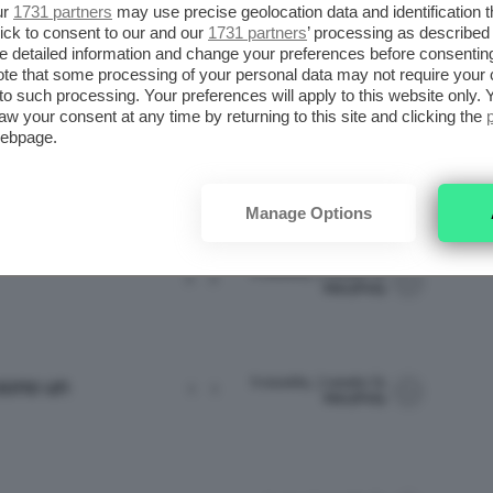
ur
1731 partners
may use precise geolocation data and identification 
ick to consent to our and our
1731 partners
’ processing as described 
detailed information and change your preferences before consenting
3 months, 2 weeks fa
.
1
1
te that some processing of your personal data may not require your 
t to such processing. Your preferences will apply to this website only
aw your consent at any time by returning to this site and clicking the
webpage.
4 months, 3 weeks fa
1
1
Manage Options
9 months, 2 weeks fa
2
2
MaryPolly
9 months, 2 weeks fa
 sono un
1
1
MaryPolly