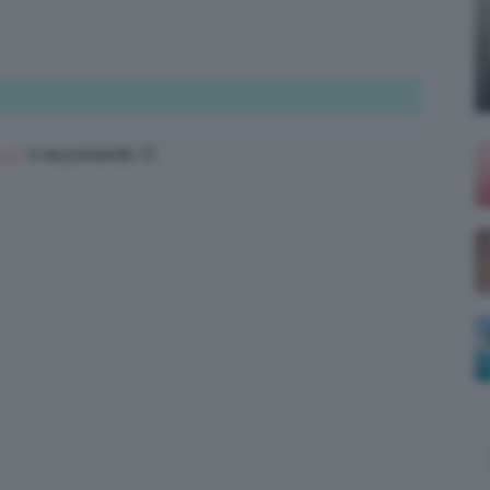
;)
.it/
ti raccomando 🙂