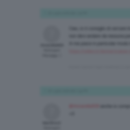
18 Luglio 2016 alle 1:19 PM
Ciao, io ti consiglio di cercare l
non devi andare da nessuna pa
A me piace in particolar modo il si
Annarella909
Participant
https://stileo.it/donna/scarpe
Messaggi: 7
Questa risposta è stata modificata 10 yea
18 Luglio 2016 alle 2:55 PM
@Annarella909
anche io compro
<3
MariGra13
Participant