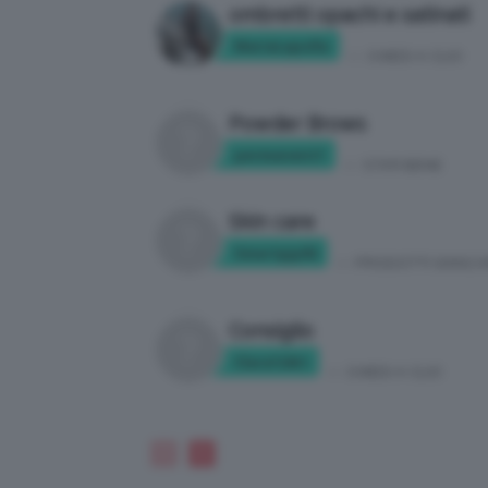
ombretti opachi e satinati
MariaLapolla
in:
CHIEDI A CLIO
Powder Brows
permanent1
in:
STAR BENE
Skin care
Smartyyy92
in:
PRODOTTI SKINCA
Consiglio
Clara124rt
in:
CHIEDI A CLIO