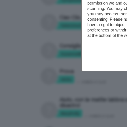
Tyttywoman
permission we and o
in:
CHIEDI A CLIO
scanning. You may cl
you may access more 
Ciao Clio, a giugno mi sposo
consenting. Please no
have a right to objec
Valentina1987
in:
CHIEDI A CLIO
preferences or withdr
at the bottom of the 
Consiglio
Susanna68
in:
CHIEDI A CLIO
Prova
idclio
in:
CHIEDI A CLIO
Aiuto, con le matite labbra
disastro!
MaryPolly
in:
CHIEDI A CLIO