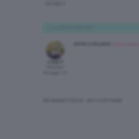
Messaggi: 8
13 Luglio 2017 alle 2:41 PM
anche a me piace
https://stileo
meggi13
Participant
Messaggi: 120
Stai vedendo 4 articoli - dal 1 a 4 (di 4 totali)