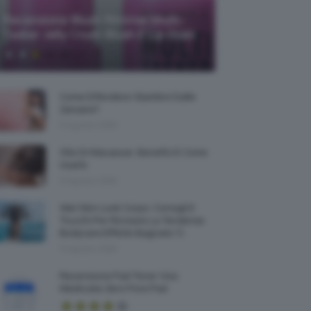
Recensione Blush Rimmel Multi-
Tasker Jelly Crush Blush E Lip Stain
Come Difendere I Bambini Dalle
Zanzare?
9 Agosto 2026
Olio Di Macassar: Benefici E Come
Usarlo
9 Agosto 2026
Wet Skin Look Corpo: Consigli E
Trucchi Per Ricreare La Tendenza
Bodycare Effetto Bagnato 💦
9 Agosto 2026
Recensione Pad Toner Viso
Medicube Zero Pore Pad