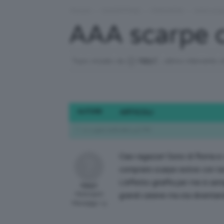
Forum
›
SHOPPING
›
FASHION
›
AAA scar
AAA scarpe c
Topic iniziato da
NatyC
, ultimo intervento 
AUTORE
ARTICOLI
11 Luglio 2016 alle 5:47 PM
Ciao ragazze! Sono di Roma e 
comprare scarpe estive con tacc
L’effetto giraffa per me è semp
NatyC
Participant
grandi catene ma sta diventand
Messaggi: 13