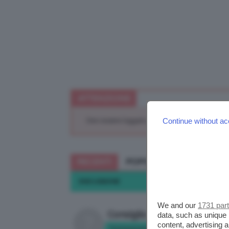
ATTENZIONE
Devi essere loggato per rispondere a questa di
Continue without ac
RECENTI
POPOLARI
DISCUSSIONE
We and our
1731 par
Consiglio
data, such as unique 
content, advertising