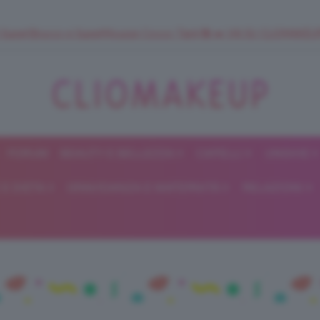
 SuperStrucco e SuperMousse Cocco Tiarè 🌺 ➡️ VAI SU CLIOMAK
FORUM
BEAUTY E BELLEZZA
CAPELLI
UNGHIE
ClioMakeUp
E DIETA
GRAVIDANZA E MATERNITÀ
RELAZIONI
Blog