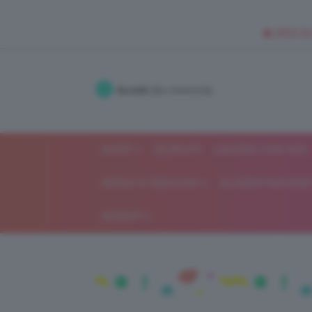
🥥 NEW IN
Accedi
alla community
SHOP
ISCRIVITI
LAVORA CON NOI
MODA E FASHION
ALIMENTAZIONE 
GOSSIP