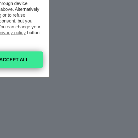
through device
above. Alternatively
 or to refuse
consent, but you
. You can change your
privacy policy
button
ACCEPT ALL