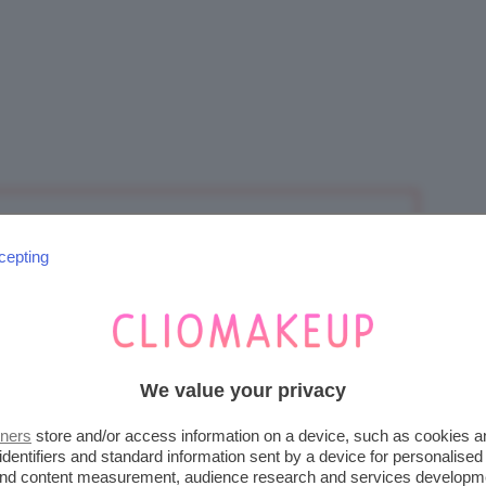
scussione.
cepting
ATTIVITÀ
ULTIMO INVIO
We value your privacy
tners
store and/or access information on a device, such as cookies 
2 weeks, 1 day fa
identifiers and standard information sent by a device for personalised
1
1
chiarachiaretta
 and content measurement, audience research and services developm