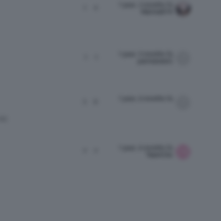
1 year, 2 months fa
1
4
Marina674
1 year, 5 months fa
1
1
permanent1
1 year, 6 months fa
3
9
RE
1 year, 6 months fa
2
2
TeamClio