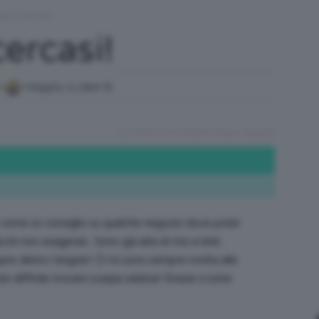
pe cercasi!
/
ercasi!
di
meggi13
,
9 years fa
Tutto
Tag:
#shoes
,
dove comprare
,
Scarpe
,
shopping
su
vorrei un consiglio su qualche negozio dove poter
hi non esagerati.. Sono già alta di mio e bhè..
re dietro l’angolo! 🙁 mi sono sempre rivolta alle
o difficile trovare scarpe adatte! Grazie a tutte
Trucco,