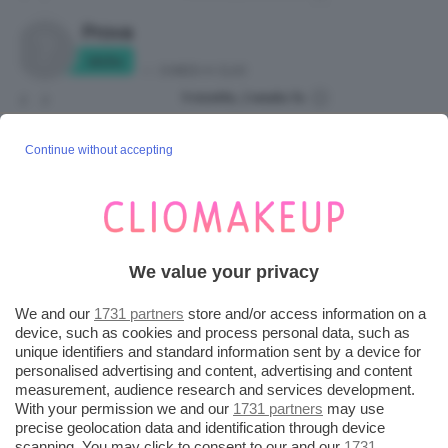
Prova
idclio
in:
CHIEDI A CLIO
9 months, 2 weeks fa
2
2
Aiuto, con le matite labbra sono un
Continue without accepting
disastro!
MaryPolly
in:
CHIEDI A CLIO
9 months, 2 weeks fa
1
1
We value your privacy
ombretti opachi e satinati
MariaLapolla
We and our
1731 partners
store and/or access information on a
in:
CHIEDI A CLIO
device, such as cookies and process personal data, such as
1 year, 2 months fa
1
4
unique identifiers and standard information sent by a device for
personalised advertising and content, advertising and content
measurement, audience research and services development.
Powder Brows
With your permission we and our
1731 partners
may use
precise geolocation data and identification through device
permanent1
in:
STAR BENE
scanning. You may click to consent to our and our
1731