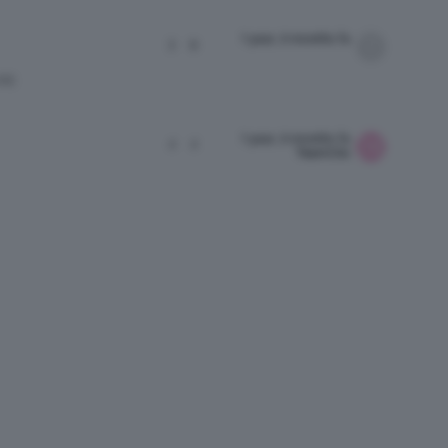
1 year, 6 months fa
3
9
RE
1 year, 6 months fa
2
2
TeamClio