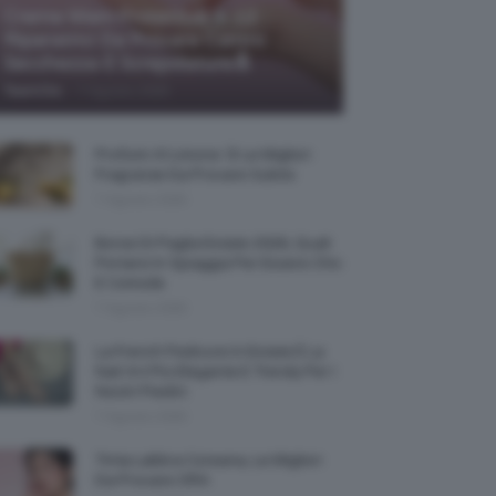
Creme Mani Protettive ✨ 12
Riparatrici Da Provare Contro
Secchezza E Screpolature🔝
-
TeamClio
7 Agosto 2026
Profumi Al Limone 🍋 Le Migliori
Fragranze Da Provare Subito
7 Agosto 2026
Borse Di Paglia Estate 2026, Quali
Portarsi In Spiaggia Per Essere Chic
E Comode
7 Agosto 2026
La French Pedicure In Estate È La
Nail Art Più Elegante E Trendy Per I
Nostri Piedini
7 Agosto 2026
Tinta Labbra Coreana, Le Migliori
Da Provare ORA