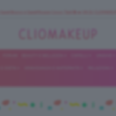
 SuperStrucco e SuperMousse Cocco Tiarè 🌺 ➡️ VAI SU CLIOMAK
FORUM
BEAUTY E BELLEZZA
CAPELLI
UNGHIE
ClioMakeUp
E DIETA
GRAVIDANZA E MATERNITÀ
RELAZIONI
Blog