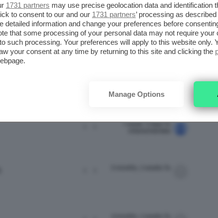
ur
1731 partners
may use precise geolocation data and identification 
ick to consent to our and our
1731 partners
’ processing as described 
detailed information and change your preferences before consenting
te that some processing of your personal data may not require your 
scussione.
t to such processing. Your preferences will apply to this website only
aw your consent at any time by returning to this site and clicking the
webpage.
Manage Options
ATTIVITÀ
ULTIMO INVIO
1 week, 5 days fa
1
1
chiarachiaretta
3 months, 2 weeks fa
.
1
1
4 months, 2 weeks fa