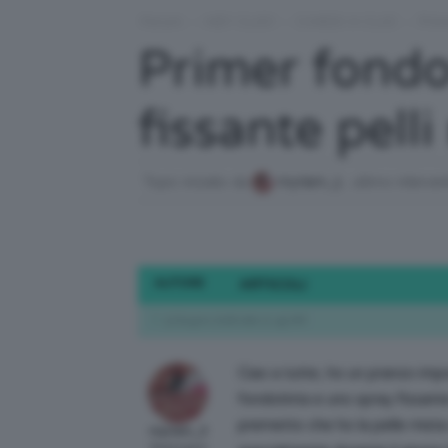
Forum
›
HEY CLIO!
›
CHIEDI A CLIO
›
Prim
Primer fondo
fissante pelli
Topic iniziato da
myriam_3
, ultimo interve
AUTORE
ARTICOLI
9 Giugno 2018 alle 12:49 AM
Ciao a tutte, ho un pranzo imp
fondotinta e uno spray fissante
premetto che ho la pelle mista 
myriam_3