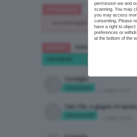
permission we and o
scanning. You may cl
ATTENZIONE
you may access more 
consenting. Please no
Devi essere loggato per rispondere a questa di
have a right to objec
preferences or withdr
at the bottom of the 
RECENTI
POPOLARI
DISCUSSIONE
Consiglio
Tyttywoman
in:
CHIEDI A CLIO
Ciao Clio, a giugno mi sposo
Valentina1987
in:
CHIEDI A CLIO