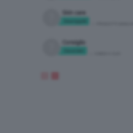
Skin care
Smartyyy92
in:
PRODOTTI SKINCA
Consiglio
Clara124rt
in:
CHIEDI A CLIO