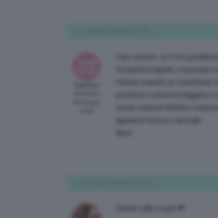
12 Giugno 2018 alle 9:27 AM
Ciao myriam, se il tuo problema s
fondotinta liquido, e puntare t
Clarins) usando un correttore 
TeamClio
Moderator
prodotto in polvere leggero e 
Messaggi:
modo eviterai l’effetto masche
2089
apparirà fresca e naturale.
Baci!
12 Giugno 2018 alle 4:28 PM
Grazie mille a tutti ❤