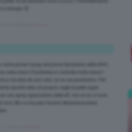
a pelle va ad assorbire tutto il trucco. Preferibilmente
i in anticipo 😘
ears, 2 months fa da
Myriam my
.
Bellezza
so come primer il prep and prime illuminante della MAC,
e
a volta steso il fondotinta e controlla molto bene il
ico ma dura da vero anni, se ne usa pochissimo. Per
viette assorbi sebo se proprio voglio la pelle super
so uno spray opacizzante della elf, non so se si trova
 di circa 3$ e a me pare funzioni abbastanza bene.
Makeup
ine.
rs, 2 months fa da
Gi0rgiA12
.