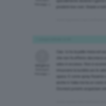
Participant
specialmente durante il giorno l
Messaggi: 3
prodotti low cost. Grazie a tutt
Questo argomento è stato modificato 8 y
9 Giugno 2018 alle 1:01 AM
Ciao. Io ho la pelle mista ed u
che non fa effetto discoteca un
sebo in eccesso. Non è econom
Gi0rgiA12
Participant
rimuovere la lucidità uso le sal
Messaggi: 1
opaca. E come spray fissante u
anche in Italia ma ha un costo
Dovresti poterlo acquistare onl
Questa risposta è stata modificata 8 yea