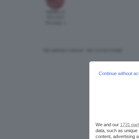
myriam_3
Participant
Messaggi: 3
Stai vedendo 4 articoli - dal 1 a 4 (di 4 totali)
Continue without ac
We and our
1731 par
data, such as unique 
content, advertising