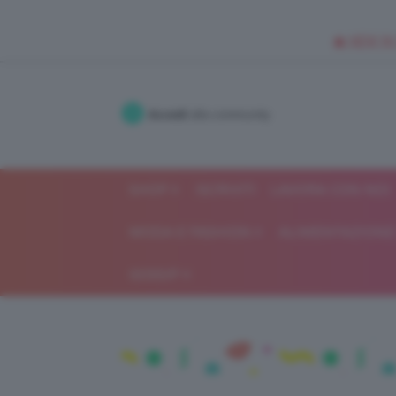
🥥 NEW IN
Accedi
alla community
SHOP
ISCRIVITI
LAVORA CON NOI
MODA E FASHION
ALIMENTAZIONE 
GOSSIP