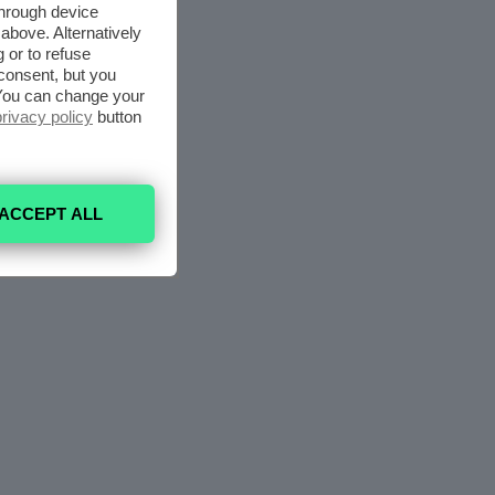
through device
above. Alternatively
 or to refuse
consent, but you
. You can change your
privacy policy
button
ACCEPT ALL