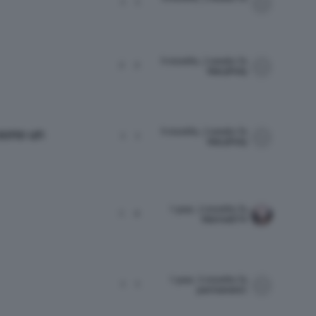
1
1
9 months, 2 weeks fa
2
2
MaryPolly
9 months, 2 weeks fa
 sono un
1
1
MaryPolly
1 year, 2 months fa
1
4
Marina674
1 year, 5 months fa
1
1
permanent1