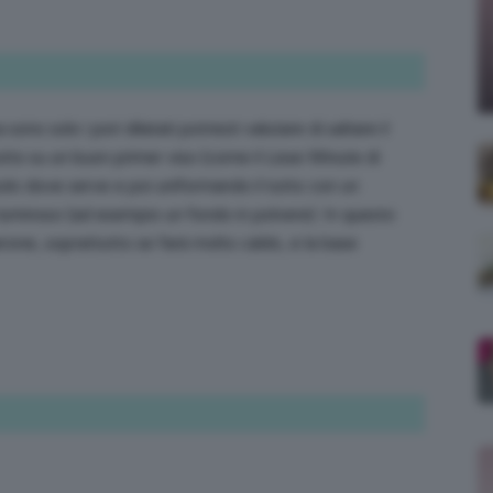
;)
ono solo i pori dilatati potresti valutare di saltare il
utto su un buon primer viso (come il Lisse Minute di
solo dove serve e poi uniformando il tutto con un
luminoso (ad esempio un fondo in polvere). In questo
rone, soprattutto se farà molto caldo, e la base