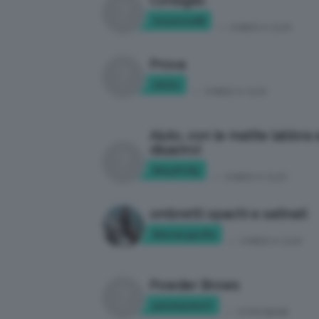
Consiglio
Susanna68
in:
CHIEDI A CLIO
Prova
idclio
in:
CHIEDI A CLIO
Aiuto, con le matite labbra
disastro!
MaryPolly
in:
CHIEDI A CLIO
ombretti opachi e satinati
MariaLapolla
in:
CHIEDI A CLIO
Powder Brows
permanent1
in:
STAR BENE