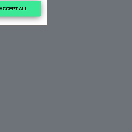
ACCEPT ALL