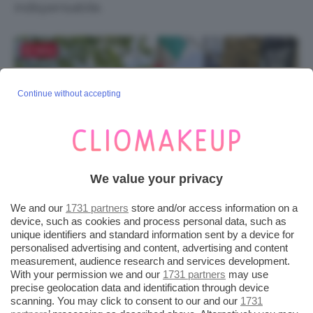
indispensabile.
Salva
Continue without accepting
We value your privacy
We and our
1731 partners
store and/or access information on a
device, such as cookies and process personal data, such as
unique identifiers and standard information sent by a device for
personalised advertising and content, advertising and content
measurement, audience research and services development.
With your permission we and our
1731 partners
may use
precise geolocation data and identification through device
scanning. You may click to consent to our and our
1731