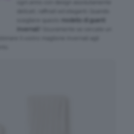
ogni anno con design assolutamente
delicati, raffinati ed eleganti. Quando
scegliere questo
modello di guanti
invernali
? Sicuramente se cercate un
binare il vostro maglione invernali agli
nto.