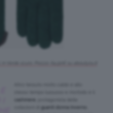
n Verde scuro. Prezzo: 64,90€ su aboutyou.it
Altro tessuto molto caldo e allo
 E
stesso tempo lussuoso e morbido è il
I
cashmere
, protagonista delle
collezioni di
guanti donna inverno
,
HE