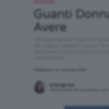
Moda e fashion
Guanti Donna
Avere
Come porteremo i guanti in quest
dei migliori modelli di guanti do
selezionati in piena autonomia e
commissione.
Pubblicato il: 31 Dicembre 2025
di Giorgia Asti
Articolo scritto da una persona, no