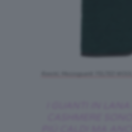
Roeckl, Mezzoguanti ‘FELTED WOOL’ i
I GUANTI IN LANA
CASHMERE SONO 
PIÙ CALDI MA ANC