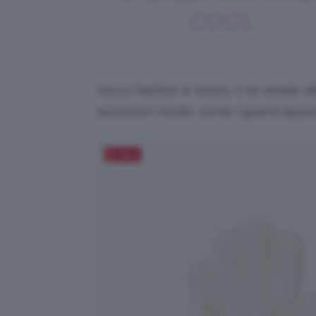
COOL
tocco fashion e luxury o se amate ab
accessori moda, come i guanti appu
Salva