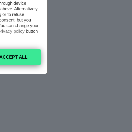
through device
above. Alternatively
 or to refuse
consent, but you
. You can change your
privacy policy
button
ACCEPT ALL