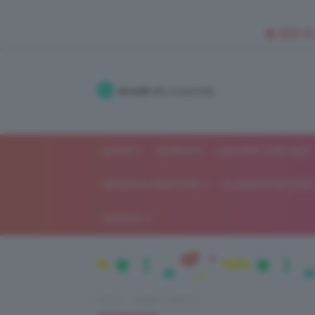
🥥 NEW IN
Accedi
alla community
SHOP
ISCRIVITI
LAVORA CON NOI
MODA E FASHION
ALIMENTAZIONE 
GOSSIP
Home
Moda e fashion