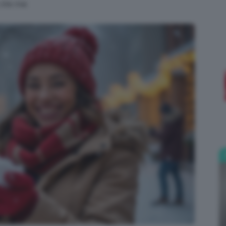
 che mai.
;)