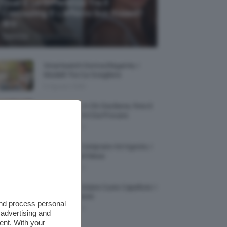
Qual È La Differenza Tra Il
Contouring E L’effetto Sun Kissed?
🌞✨
-
TeamClio
5 Agosto 2026
Smartwatch Donna Elegante, I
Modelli Tra Cui Scegliere
5 Agosto 2026
Smalto Lilla: A Chi Sta Bene, Foto E
Idee Di Nail Art Da Provare
5 Agosto 2026
Profumi Da Comprare Ad Agosto, I
Più Buoni Del Mese
5 Agosto 2026
Protezione Solare Cuoio Capelluto: I
Migliori Prodotti
and process personal
5 Agosto 2026
 advertising and
ent. With your