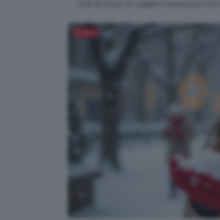
look al chiuso se vogliamo essere più rock
Salva