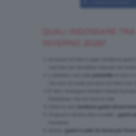
Condividi su Facebook
QUALI INDOSSARE TRA 
INVERNO 2026?
Accessori di stile in super tendenza quest’
cool
che non dovrebbe mancare nel nostro
Li abbiamo visti sulle
passerelle
di tutto il 
che sono di moda ora sono tutt’altro che cl
È vero, rimangono sempre trendy le prop
freddolose, ma non sono le sole.
Infatti la vera
tendenza guanti donna inve
Proposti in diversi stili e modelli, i
guanti s
momento.
Anche i
guanti in pelle da donna per l’inve