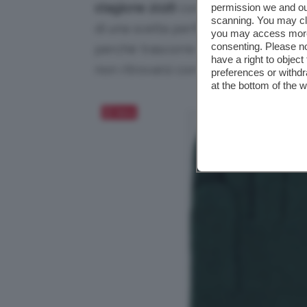
stagione 2026
con il modello più cla
permission we and o
scanning. You may cl
di una scelta perfetta per chi cerca
you may access more 
consenting. Please no
perché trascorre molto tempo all’ap
have a right to objec
non ritrovarsi con le
mani fredde in 
preferences or withdr
at the bottom of the 
Salva