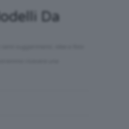
odelli Da
tanti suggerimenti, idee e foto
 potremmo ricevere una