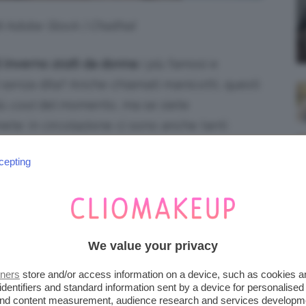
di Adobe Stock | Chaithat
i inverno 2026 da donna
i più famosi e
 senza dita? Anche chiamati manicotti, questi
iù
cool
del momento, ma se siete
te: in circolazione ci sono anche tanti
elli in lana e cashmere, oppure i guanti in
cepting
tocco di stile rock. Insomma, non perdiamo
sotto nel post per scoprirli insieme!
NA 2026, I MODELLI IN
We value your privacy
tners
store and/or access information on a device, such as cookies 
identifiers and standard information sent by a device for personalised
mondo dei
guanti invernali da donna per la
 and content measurement, audience research and services developm