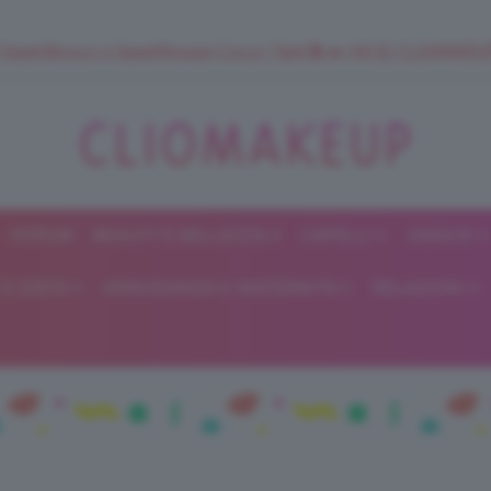
 SuperStrucco e SuperMousse Cocco Tiarè 🌺 ➡️ VAI SU CLIOMAK
FORUM
BEAUTY E BELLEZZA
CAPELLI
UNGHIE
ClioMakeUp
E DIETA
GRAVIDANZA E MATERNITÀ
RELAZIONI
Blog