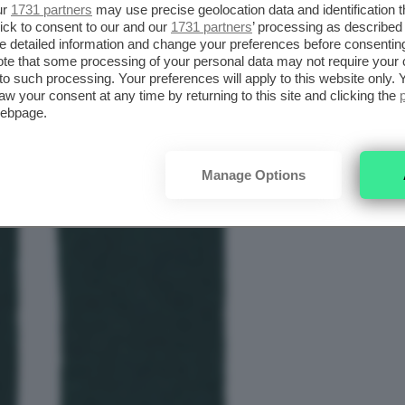
ssico e caldo, ovvero i
guanti in lana
. Si tratta
ur
1731 partners
may use precise geolocation data and identification 
ick to consent to our and our
1731 partners
’ processing as described 
 un accessorio stiloso ma anche caldo, magari
detailed information and change your preferences before consenting
te that some processing of your personal data may not require your 
erto e necessita di un elemento pratico per
t to such processing. Your preferences will apply to this website only
.
inverno
aw your consent at any time by returning to this site and clicking the
webpage.
Manage Options