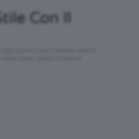
ile Con Il
ogni giorno con il minimo sforzo
must have, adatti a tutte le