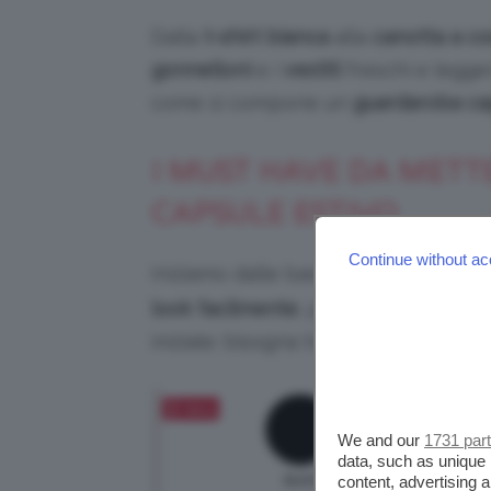
Dalla
t-shirt bianca
alla
canotta a co
gonnelloni
e i
vestiti
freschi e legge
come si compone un
guardaroba ca
I MUST HAVE DA MET
CAPSULE ESTIVO
Continue without ac
Iniziamo dalle basi: il
guardaroba ca
look facilmente
, praticamente con il
iniziale: bisogna trovare i
capi di ab
Salva
We and our
1731 par
data, such as unique 
content, advertising