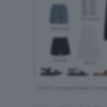
Credits: @classyyettrendy via Inst