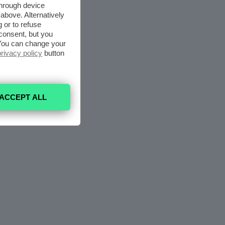
through device
above. Alternatively
 or to refuse
consent, but you
. You can change your
privacy policy
button
ACCEPT ALL