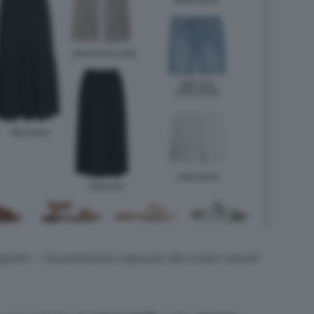
agram – Guardaroba capsule dai colori neutri