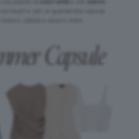
e una palette di
colori simili
e che
stanno
a sui neutri e, per un guardaroba capsule
e bianco, sabbia e azzurro mare.