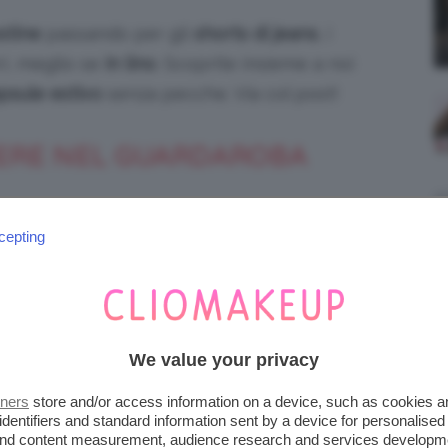
stine
passando per gli
shorts di jeans
, i
ri, meglio se
in lino
. Scoprite insieme a noi
psule estivo
senza pecche. Via col post!
TERE NEL GUARDAROBA
cepting
è una soluzione che consente di
creare
psule
 minimo sforzo. Infatti l’impresa è tutta
bigliamento
giusti
e anche gli accessori.
We value your privacy
tners
store and/or access information on a device, such as cookies 
identifiers and standard information sent by a device for personalised
 and content measurement, audience research and services developm