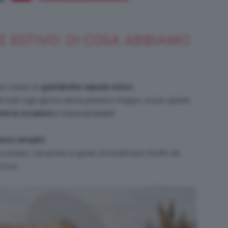
ESTIVO: DI COSA ABBIAMO
Bellezza
ne creare un
guardaroba capsule estivo
.
ei look ogni giorno senza pensarci troppo, si può optare
tte le occasioni
e interscambiabili.
e
ento semplici
.
i e pratici, ma anche in grado di modificare l’outfit da
d’uso.
Makeup