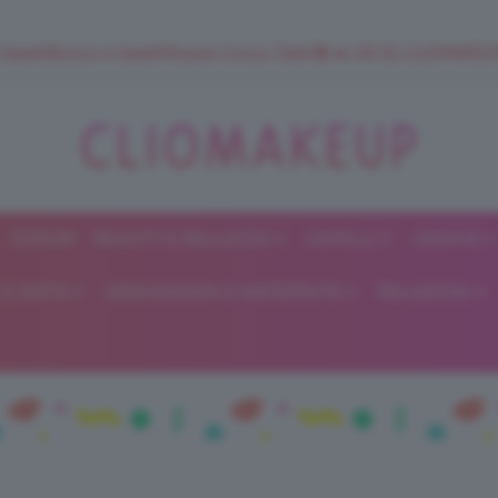
 SuperStrucco e SuperMousse Cocco Tiarè 🌺 ➡️ VAI SU CLIOMAK
FORUM
BEAUTY E BELLEZZA
CAPELLI
UNGHIE
ClioMakeUp
E DIETA
GRAVIDANZA E MATERNITÀ
RELAZIONI
Blog