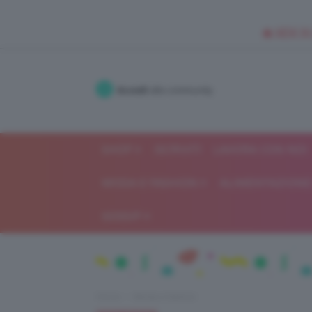
🥥 NEW IN
Accedi
alla community
SHOP
ISCRIVITI
LAVORA CON NOI
MODA E FASHION
ALIMENTAZIONE 
GOSSIP
Home
Moda e fashion