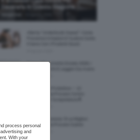
5 Accessori Casa Estate Per
Decorarla In Questa Stagione
-
Giorgia Asti
8 Agosto 2026
Allerta “Underboob Sweat”: Come
Prevenire Irritazioni E Sudore Sotto
Il Seno Con I Prodotti Giusti
8 Agosto 2026
Borse All’uncinetto Estate 2026, I
Modelli Freschi E Leggeri Da Avere
8 Agosto 2026
Creme Mani Protettive ✨ 12
Riparatrici Da Provare Contro
Secchezza E Screpolature🔝
7 Agosto 2026
Profumi Al Limone 🍋 Le Migliori
Fragranze Da Provare Subito
and process personal
 advertising and
7 Agosto 2026
ent. With your