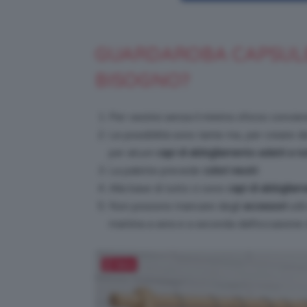
GUARDAROBA CAPSULE 
BISOGNO?
Per vestirsi senza il minimo sforzo convie
Le possibilità sono tante ma, per creare d
per alcuni
capi di abbigliamento adatti a tu
La palette prevede
colori neutri
.
Alla base di tutto ci sono
capi di abbigliam
Non possono mancare degli
accessori
util
mattina a sera e a seconda dell’occasione 
Salva