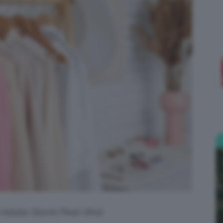
;)
i Adobe Stock| Pixel-Shot