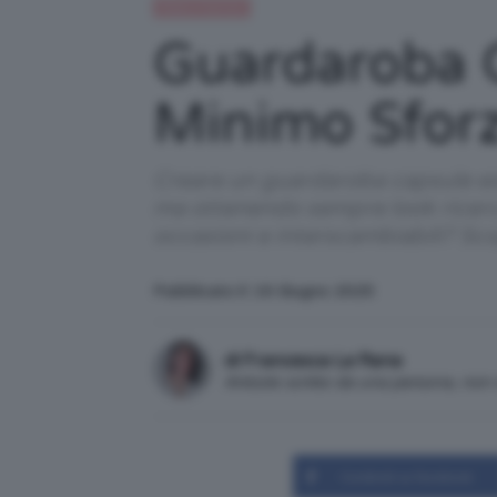
Moda e fashion
Guardaroba C
Minimo Sforz
Creare un guardaroba capsule es
ma ottenendo sempre look ricercat
occasioni e interscambiabili? Sc
Pubblicato il: 16 Giugno 2025
di Francesca La Rana
Articolo scritto da una persona, no
Condividi su Facebook