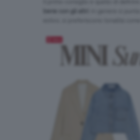
Il primo consiglio è quello di definir
bene con gli altri
. In genere si punt
estivo, si preferiscono tonalità com
Salva