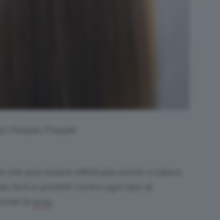
oto Freepik/Freepik
è che può essere effettuata anche a casa e
iù forti e protetti contro ogni tipo di
 come la
.
tinta