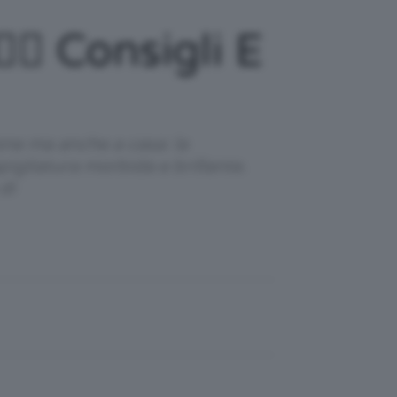
‍♀️ Consigli E
one ma anche a casa: la
apigliatura morbida e brillante.
di