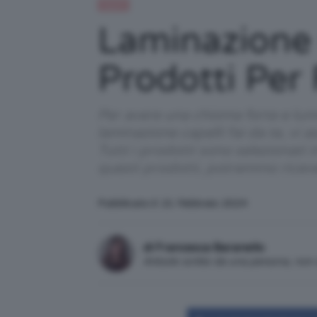
Capelli
Laminazione Ca
Prodotti Per 
Per avere una chioma forte e lum
laminazione capelli fai da te, vi a
Tutti i prodotti sono selezionati 
questi prodotti, potremmo ricev
Pubblicato il: 21 Febbraio 2024
di Francesca Baranello
Articolo scritto da una persona, no