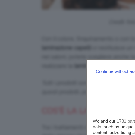
Credit: fo
Con il colore, l’inquinamento o con l
laminazione capelli
vi restituisce un 
nei saloni, potete scegliere anche l
realizzare la
laminazione capelli fai 
Continue without ac
Tutti i prodotti sono selezionati in p
questi prodotti, potremmo ricevere
COS’È LA LAMINAZIONE
We and our
1731 par
data, such as unique 
Tra i trattamenti che sono entrati da
content, advertising