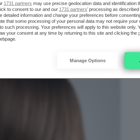
li
. Realizzata dai professionisti vi regala
ur
1731 partners
may use precise geolocation data and identification 
ick to consent to our and our
1731 partners
’ processing as described 
detailed information and change your preferences before consenting
te that some processing of your personal data may not require your 
t to such processing. Your preferences will apply to this website only
aw your consent at any time by returning to this site and clicking the
webpage.
Manage Options