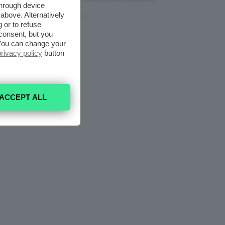
through device
🔝
above. Alternatively
6 Agosto 2026
 or to refuse
consent, but you
. You can change your
privacy policy
button
ACCEPT ALL