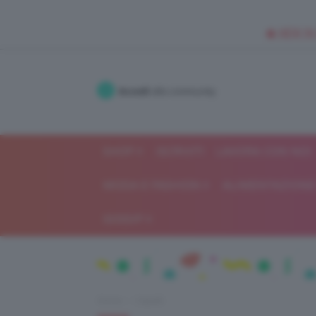
🥥 NEW IN
Accedi
alla community
SHOP
ISCRIVITI
LAVORA CON NOI
MODA E FASHION
ALIMENTAZIONE 
GOSSIP
Home
Capelli