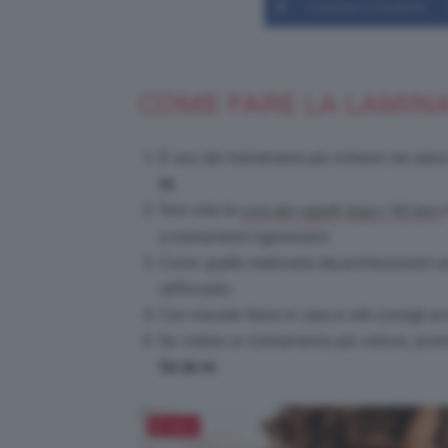
Condividi su Facebook
COME FARE LA LAMINA
È uno dei trattamenti più richiesti nei sal
te
.
Non solo la
cura dei capelli dopo i 50 anni
a trattamenti rigenerativi.
Come quella realizzata dai professionisti a
rafforzarlo.
Con miscele fatte in casa e utili consigli a
Se volete un trattamento più veloce, potet
fai da te
.
Salva