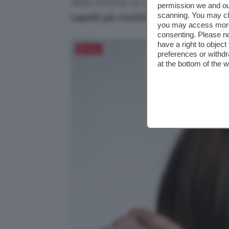
della chioma c’è la
laminazione capel
permission we and o
scanning. You may cl
capelli più morbidi e brillanti
.
you may access more 
consenting. Please no
have a right to objec
Salva
preferences or withdr
at the bottom of the 