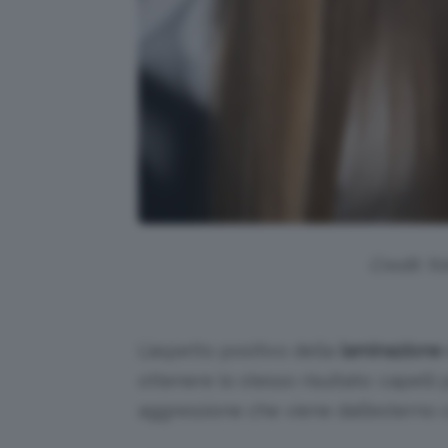
Credit: f
L’aspetto positivo della
laminazione
ottenere lo stesso risultato: capelli p
aggressione che viene dall’esterno