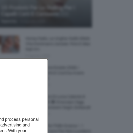
15 Prodotti Per Lo Styling Per I
Capelli Corti E Cortissimi 💇🏻‍♀️
-
TeamClio
6 Agosto 2026
Honey Nails, Le Unghie Giallo Miele
Che Dominano L’estate: Foto E Idee
Nail Art
6 Agosto 2026
Vestiti Lingerie Estate 2026, I
Modelli Freschi E Cool Da Avere
Nell’armadio
6 Agosto 2026
Ultimo Quarto Di Luna Calante 6
Agosto 2026 🌗 Oroscopo Oggi,
Transiti E Previsioni Segni Zodiacali
6 Agosto 2026
and process personal
 advertising and
Fondotinta Per Pelle Grassa ✨ I
ent. With your
Migliori Da Avere Per Non Lucidarsi