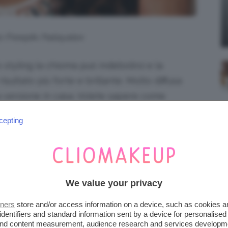
to Freepik/halayalex
o styling la chioma può indebolirsi e la
risultato più forte e brillante. Molto diffusa
a versione in casa. Volete sapere come
da te
? Iniziamo con il post.
cepting
iena autonomia editoriale. Se acquistate uno di
 una commissione.
We value your privacy
 CAPELLI FAI DA TE
tners
store and/or access information on a device, such as cookies 
identifiers and standard information sent by a device for personalised
 poco tra i più desiderati per prendersi cura
 and content measurement, audience research and services developm