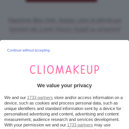
Papeterie Bleu Kids, Natale: Libro di attività per
bambini dai 3 anni. Prezzo: 6,99€ su amazon.it
Salva
Continue without accepting
We value your privacy
We and our
1733 partners
store and/or access information on a
device, such as cookies and process personal data, such as
unique identifiers and standard information sent by a device for
personalised advertising and content, advertising and content
measurement, audience research and services development.
With your permission we and our
1733 partners
may use