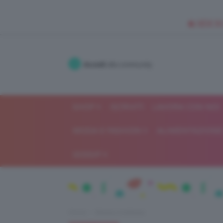
🥥 NEW IN
Accedi
alla community
SHOP
ISCRIVITI
LAVORA CON NOI
MODA E FASHION
ALIMENTAZIONE 
GOSSIP
Home
Beauty e bellezza