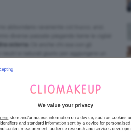
orno abbondano raramente col trucco, anzi,
nno diverse passate piegando bene le ciglia)
dina esterna
. C’è anche chi osa con gli
eutri e naturali giusto per aggiungere un
ce poco diffusa la matita scura all’interno
cepting
rire lo sguardo con un look da
bambolina
.
uber inglesi più famose:
We value your privacy
tners
store and/or access information on a device, such as cookies 
identifiers and standard information sent by a device for personalised
 and content measurement, audience research and services developm