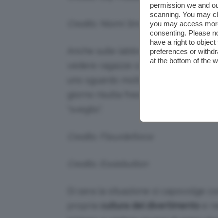
permission we and o
scanning. You may cl
Credits: Niomi Smart
you may access more 
consenting. Please no
have a right to objec
Anche sulle labbra non osano più di t
preferences or withdr
at the bottom of the 
vedere ragazze col rossetto in pien
uno sguardo molto pulito per bilanci
giorno risulta fresco e semplice, co
“sveglio”.
Credits: Fleurdeforce
Credits: Essiebutton
Di sera la situazione si capovolge c
propria
cultura del divertimento
e ne