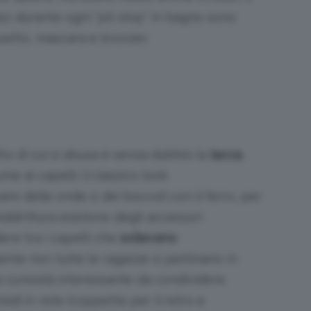
 caso durante ogni “pit stop” in bagno sono
setto, mascara e bronzer.
otto di cui si abusa è senza dubbio la
lacca
,
 ai capelli: il classico look
re delle onde o dei boccoli con il ferro, per
ddirittura esistono degli accessori
ere tra i capelli che
sollevano
te non tutte le ragazze si pettinano in
uriosità interessante da condividere.
bidi in rete (coppette per il retro e