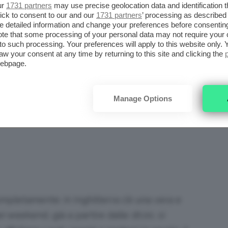
ur
1731 partners
may use precise geolocation data and identification 
ick to consent to our and our
1731 partners
’ processing as described 
detailed information and change your preferences before consenting
te that some processing of your personal data may not require your 
t to such processing. Your preferences will apply to this website only
anto nella vita quotidiana, anzi, è raro
aw your consent at any time by returning to this site and clicking the
webpage.
o giorno; se lo usano tendono ad abbinarlo a
are il tutto. Nel complesso il make-up da
n una bella base e uno sguardo riposato e
Manage Options
ompletamente: in Inghilterra c’è una vera e
i weekend, già a partire dalle 18.00, si