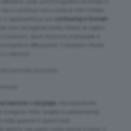
affollano i pub, pronti a godersi la serata. A
ma si continua così a tutte le età! Il make-
se si appesantisce con
contouring e bronzer
ndo una carnagione molto chiara, le inglesi
il solarium, dove ricorrono a lampade e
onzante è diffusissimo. Il risultato? Molte
i o marroni!
 decisamente arancione…
normale
l marrone o sul grigio
, ma soprattutto
 le scelgono folte, lunghe e palesemente
a sulle guance! A questi look
le labbra, ma usano molto anche il rosso, il