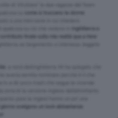
olte di “sfruttare” le due ragazze del Team
ualcosa su
come si truccano le donne
ato a una mini-serie in cui chiederò
Bellezza
i qualcosa su ciò che vedono in
Inghilterra e
contributo finale sulla mia realtà qua a New
hilterra; se l’argomento vi interessa, leggete
e
tle
, a nord dell’Inghilterra. Mi ha spiegato che
ste averla sentita nominare perché è lì che
 tv a dir poco trash che segue le vicende
a zona (è la versione inglese dell’altrettanto
Makeup
quanto pare le inglesi hanno un po’ una
 giorno scelgono un look abbastanza
o!