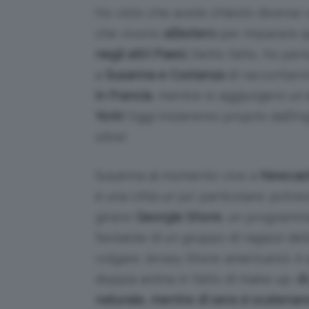
Ho visto che avete chiesto diverse v
che vivono
all’estero
per imparare q
negli altri Paesi.
Detto fatto, ho pens
a
Susanna e Costanza
di raccontarm
in Francia
, mentre io aggiungerò un
York!
Oggi inizieremo proprio dall’Ing
oltre!
Susanna al momento vive a
Newcas
è una città un po’ particolare: potre
girano
Georgie Shore
, un programma
festaiole di un gruppo di ragazzi dell
volgare Jersey Shore americano). A 
doppia anima in fatto di make-up:
di
naturale, mentre di sera si scatenan