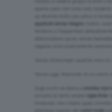
iniziano a vedere gruppi di amici che 
quanto pare non sono solo studenti, 
up diventa molto più carico e la ba
applicati senza ritegno.
Inoltre, ave
tendono a frequentare abitualmente 
abbronzature spray; anche l’autoabbr
ragazze sono praticamente arancion
Nicole Scherzinger qualche anno fa,
Nicole oggi, finamente di un colore 
Sugli occhi via libera a
smokey eye su
arrivano le tanto amate
ciglia finte
:
innaturali, che creano quasi un’ombr
abbinano spesso dei
colori nude
sul