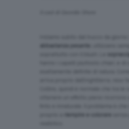
Il cast di Geordie Shore
Iniziamo subito dal trucco da giorn
abbastanza pesante
, utilizzano se
soprattutto con il blush. Le
sopracci
hanno i capelli piuttosto chiari, e 
esattamente definite di natura. Come 
arriva proprio dall’Inghilterra, res
Collins, quindi è normale che tra le 
ottenere un effetto pieno ricorrono 
finto e innaturale. Il problema è che
proprio a
riempire e colorare
senza 
realistico.