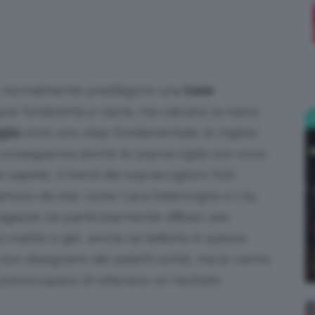
;)
o: normalmente prediligono una
base
mpre fondotinta e cipria, ma calcano la mano
glia
sono uno step fondamentale: le inglesi
di conseguenza anche le sopracciglia non sono
sapete, il trend dei sopracciglioni folti
o famoso da star come Cara Delevingne e Lily
ragazze sia particolarmente diffuso: per
a matite e gel, anche se l’effetto è spesso
 non disegnano dei peletti sottili, ma le vanno
preoccuparsi di ottenere un risultato