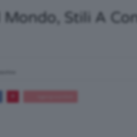
/
Mondo, Stili A Con
Tutto
macchina
su
Trucco,