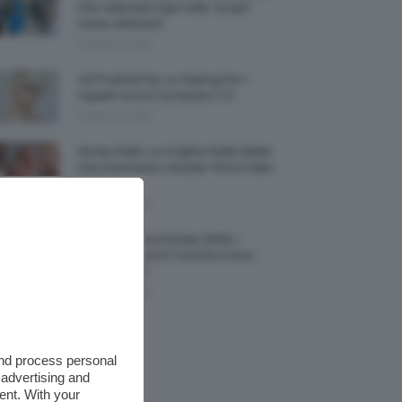
Che Valorizza Ogni Stile: Scopri
Come Abbinarli
6 Agosto 2026
15 Prodotti Per Lo Styling Per I
Capelli Corti E Cortissimi 💇🏻‍♀️
6 Agosto 2026
Honey Nails, Le Unghie Giallo Miele
Che Dominano L’estate: Foto E Idee
Nail Art
6 Agosto 2026
Vestiti Lingerie Estate 2026, I
Modelli Freschi E Cool Da Avere
Nell’armadio
6 Agosto 2026
and process personal
 advertising and
ent. With your