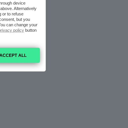
through device
above. Alternatively
 or to refuse
consent, but you
. You can change your
privacy policy
button
ACCEPT ALL