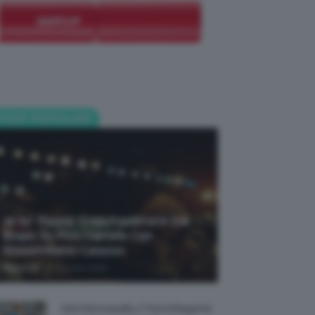
POST POPOLARI
Je So’ Pazzo: Cosa Aspettarsi Dal
Biopic Su Pino Daniele Con
Massimiliano Caiazzo
-
TeamClio
6 Agosto 2026
Abiti Monospalla, Il Trend Elegante