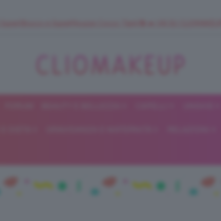
 SuperStrucco e SuperMousse Cocco Tiarè 🌺 ➡️ VAI SU CLIOMAK
FORUM
BEAUTY E BELLEZZA
CAPELLI
UNGHIE
ClioMakeUp
E DIETA
GRAVIDANZA E MATERNITÀ
RELAZIONI
Blog