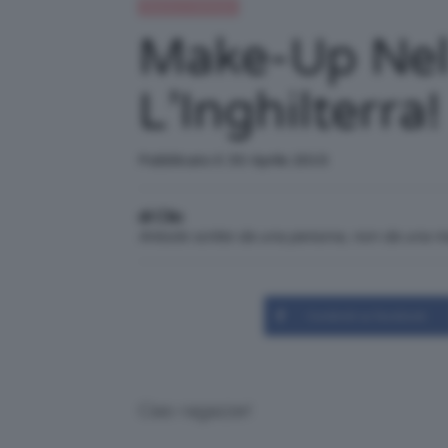
Beauty e bellezza
Make-Up Nel 
L’Inghilterra!
Pubblicato il: 30 Aprile 2015
di Clio
Articolo scritto da una persona, non da una 
Condividi su Facebook
Ciao ragazze!