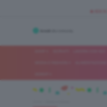
🥥 NEW IN
Accedi
alla community
SHOP
ISCRIVITI
LAVORA CON NOI
MODA E FASHION
ALIMENTAZIONE 
GOSSIP
Home
Beauty e bellezza