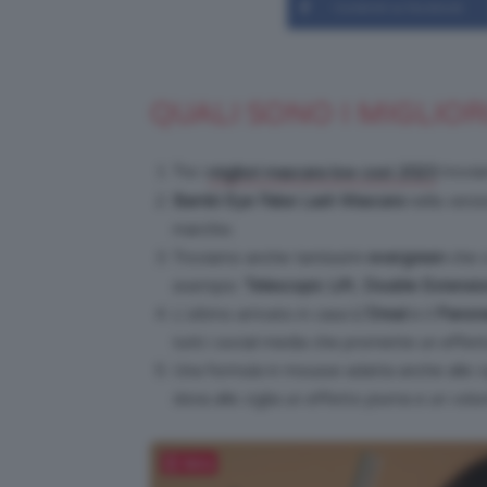
Condividi su Facebook
QUALI SONO I MIGLIO
Tra i
trovia
migliori mascara low cost 2023
Bambi Eye False Lash Mascara
nella vers
marchio.
Troviamo anche tantissimi
evergreen
che c
esempio:
Telescopic Lift
,
Double Extensio
L’ultimo arrivato in casa
L’Oreal
è il
Panora
tutti i social media che promette un effe
Una formula in mousse adatta anche alle ci
dona alle ciglia un effetto piuma e un vol
Salva