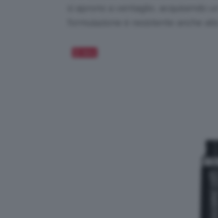
si aprono a ventaglio, acquisendo u
formulazione è resistente anche allo 
Salva