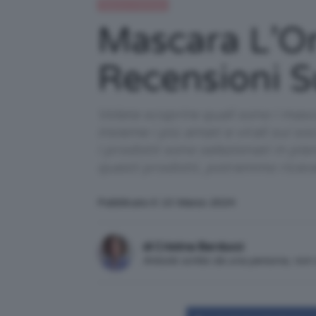
Beauty e bellezza
Mascara L’Or
Recensioni Su
Volete scoprire quali sono i masc
insieme i più amati e virali sui so
i prodotti sono selezionati in pi
questi prodotti, potremmo ricev
Pubblicato il: 13 Marzo 2024
di Cristina Barducci
Articolo scritto da una persona, no