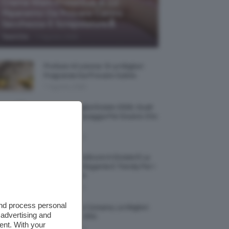
Creme Mani Protettive ✨ 12
Riparatrici Da Provare Contro
Secchezza E Screpolature🔝
-
TeamClio
7 Agosto 2026
Profumi Al Limone 🍋 Le Migliori
Fragranze Da Provare Subito
7 Agosto 2026
Borse Di Paglia Estate 2026, Quali
Portarsi In Spiaggia Per Essere Chic
E Comode
7 Agosto 2026
La French Pedicure In Estate È La
Nail Art Più Elegante E Trendy Per I
Nostri Piedini
7 Agosto 2026
and process personal
Tinta Labbra Coreana, Le Migliori
 advertising and
Da Provare ORA
ent. With your
7 Agosto 2026