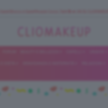
 SuperStrucco e SuperMousse Cocco Tiarè 🌺 ➡️ VAI SU CLIOMAK
FORUM
BEAUTY E BELLEZZA
CAPELLI
UNGHIE
ClioMakeUp
E DIETA
GRAVIDANZA E MATERNITÀ
RELAZIONI
Blog