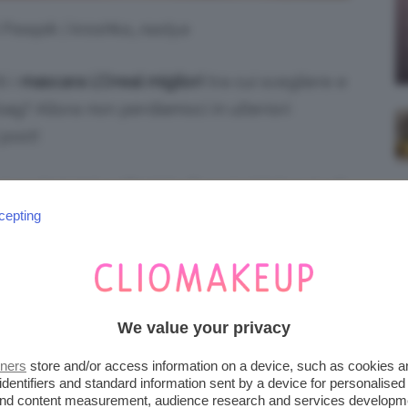
i Freepik | kroshka_nastya
i i
mascara L’Oreal migliori
tra cui scegliere e
ag? Allora non perdiamoci in ulteriori
 post!
iena autonomia editoriale. Se acquistate uno di
 una commissione.
cepting
IORI: ECCO QUELLI VIRALI
We value your privacy
amo sentito parlare ovunque.
Panorama
tners
store and/or access information on a device, such as cookies 
fatto innamorare tutta la beauty community
identifiers and standard information sent by a device for personalised
 and content measurement, audience research and services developm