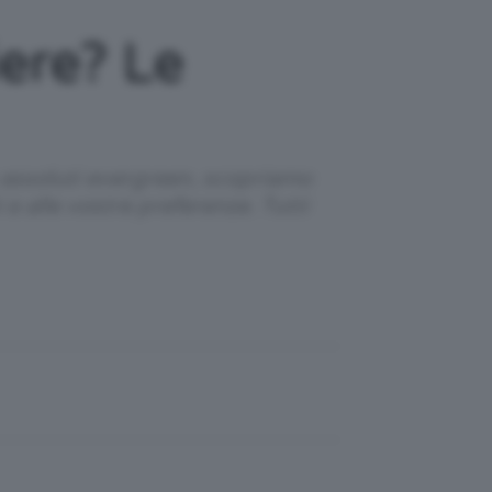
ere? Le
e assoluti evergreen, scopriamo
i e alle vostre preferenze. Tutti