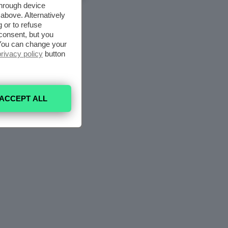
through device
above. Alternatively
 or to refuse
consent, but you
. You can change your
privacy policy
button
ACCEPT ALL