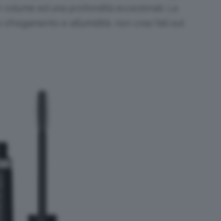
n volume ed una profondità eccezionali. La
sfregamento e all’umidità, non crea fall out.