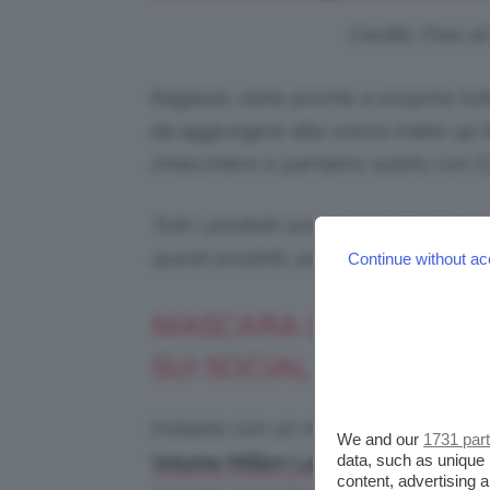
Credits: Foto d
Ragazze, siete pronte a scoprire tutt
da aggiungere alla vostra make-up b
chiacchiere e partiamo subito con il
Tutti i prodotti sono selezionati in p
questi prodotti, potremmo ricevere
Continue without ac
MASCARA L’ORÉAL MIGL
SUI SOCIAL
Iniziamo con un mascara di cui abbi
We and our
1731 par
ha 
data, such as unique 
Volume Million Lashes di L’Oréal
content, advertising