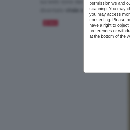
sui web: sono davvero tantissime le
permission we and o
scanning. You may cl
diventato
virale sui social
, da
Instag
you may access more 
consenting. Please no
Salva
have a right to objec
preferences or withdr
at the bottom of the 