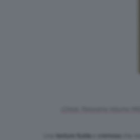
L’Oréal, Panorama Volume Mill
Una
texture fluida
e
cremosa
che non