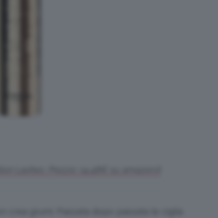
ion Lashes. Prezzo: 14,48€ su amazon.it
 crea grumi. Passata dopo passata le ciglia