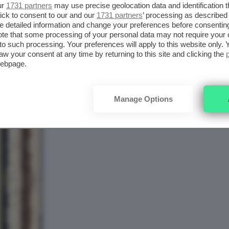
 recensioni positive su questo mascara
ur
1731 partners
may use precise geolocation data and identification 
ick to consent to our and our
1731 partners
’ processing as described 
ram
a
TikTok
.
detailed information and change your preferences before consenting
te that some processing of your personal data may not require your 
t to such processing. Your preferences will apply to this website only
aw your consent at any time by returning to this site and clicking the
webpage.
Manage Options