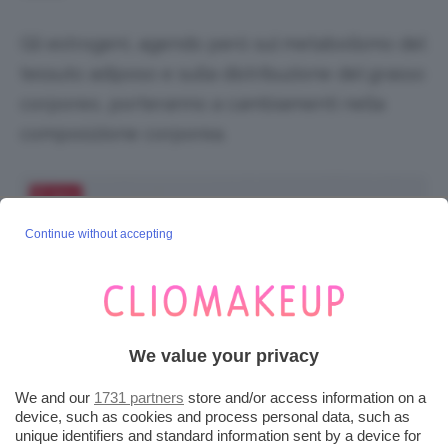
Gli estrogeni, agendo però sul metabolismo del
tessuto adiposo e sulla distribuzione del grasso
corporeo, porteranno a cambiamenti nella
composizione corporea.
Salva
Continue without accepting
We value your privacy
We and our
1731 partners
store and/or access information on a
device, such as cookies and process personal data, such as
unique identifiers and standard information sent by a device for