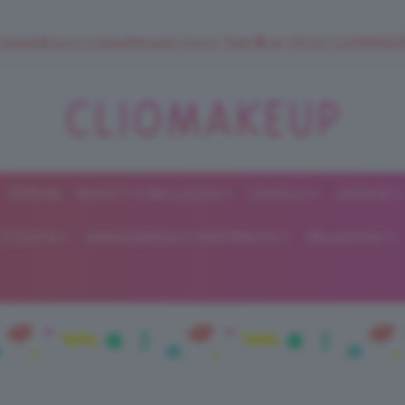
 SuperStrucco e SuperMousse Cocco Tiarè 🌺 ➡️ VAI SU CLIOMAK
FORUM
BEAUTY E BELLEZZA
CAPELLI
UNGHIE
ClioMakeUp
E DIETA
GRAVIDANZA E MATERNITÀ
RELAZIONI
Blog