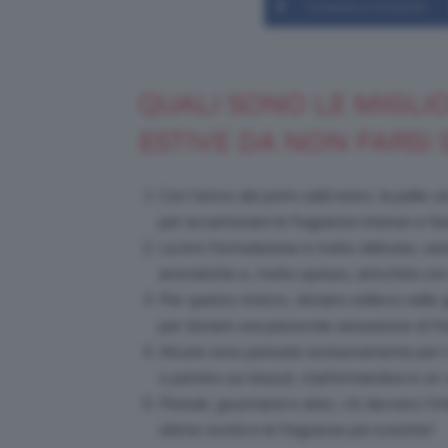
Condividi su Facebook
QUALI SONO LE MIGLI
ESTIVE DA NON FARSI
Con l’arrivo dei primi caldi estivi, la pell
per accantonare le fragranze intense e far
La loro formulazione è molto delicata, car
aromatiche e, molto spesso, arricchita con in
Per questo motivo, donano sollievo nelle 
per donare una piacevole sensazione di fr
Alcune sono pensate esclusivamente per il 
o persino sui tessuti, trasformandosi in u
Floreali, gourmand e dolci, c’è davvero l’i
ultime novità e le fragranze più iconiche!