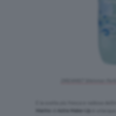
DREAMIST Shimmer Perfume
È la scelta più fresca e radiosa dell’
Marino
di
⁠Astra Make-Up
è un’acqua