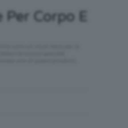
e Per Corpo E
tive sono un must have per la
detevi la nostra speciale
istate uno di questi prodotti,