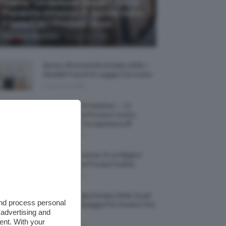
Allerta “Underboob Sweat”: Come
Prevenire Irritazioni E Sudore Sotto
Il Seno Con I Prodotti Giusti
-
Francesca Baranello
8 Agosto 2026
Borse All’uncinetto Estate 2026, I
Modelli Freschi E Leggeri Da Avere
8 Agosto 2026
Creme Mani Protettive ✨ 12
Riparatrici Da Provare Contro
Secchezza E Screpolature🔝
7 Agosto 2026
Profumi Al Limone 🍋 Le Migliori
Fragranze Da Provare Subito
7 Agosto 2026
Borse Di Paglia Estate 2026, Quali
and process personal
Portarsi In Spiaggia Per Essere Chic
 advertising and
E Comode
ent. With your
7 Agosto 2026