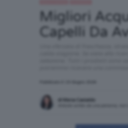
Beauty e bellezza
IN EVIDENZA
Migliori Acq
Capelli Da A
Una sferzata di freschezza, idra
calda stagione. Se siete alla rice
selezione. Tutti i prodotti sono s
potremmo ricevere una commiss
Pubblicato il: 19 Giugno 2026
di Mena Castaldo
Articolo scritto da una persona, no