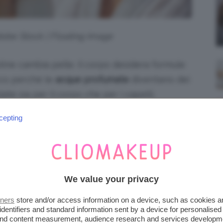
Adobe Stock | Floating Image
outine cambia pelle. Il corpo desidera formule
cco perché le
acque profumate
diventano dei
ate sia per il corpo che per i capelli,
 sollievo e un profumo delicato che sa
cepting
ori da non perdere assolutamente!
ROFUMATE ESTIVE FLOREALI
We value your privacy
tte dopo la doccia o semplicemente per
, le acque profumar estive floreali sono un
tners
store and/or access information on a device, such as cookies 
identifiers and standard information sent by a device for personalised
 and content measurement, audience research and services developm