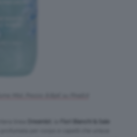
 Mist. Prezzo: 8,89€ su Pinalli.it
intera linea
Dreamist
, la
Fiori Bianchi & Sale
 profumata per corpo e capelli che unisce