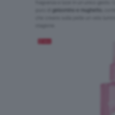
fragranza e luce
in un unico gesto.
C
puro di
gelsomino e mughetto,
cont
che creano sulla pelle un velo lumin
stagione.
Salva