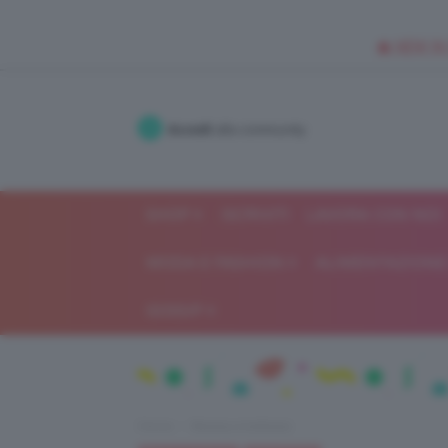
🥥 NEW IN
Accedi
alla community
SHOP
ISCRIVITI
LAVORA CON NOI
MODA E FASHION
ALIMENTAZIONE 
GOSSIP
Home
Beauty e bellezza