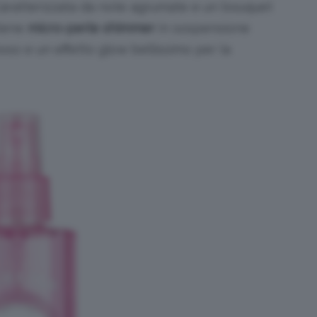
aratterizzata da note agrumate e un bouquet
iene
micro-perle shimmer
in sospensione
oso e un effetto glow bellissimo per la