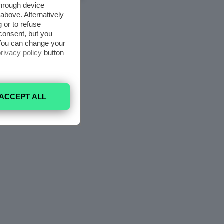
through device
above. Alternatively
 or to refuse
consent, but you
. You can change your
privacy policy
button
ACCEPT ALL