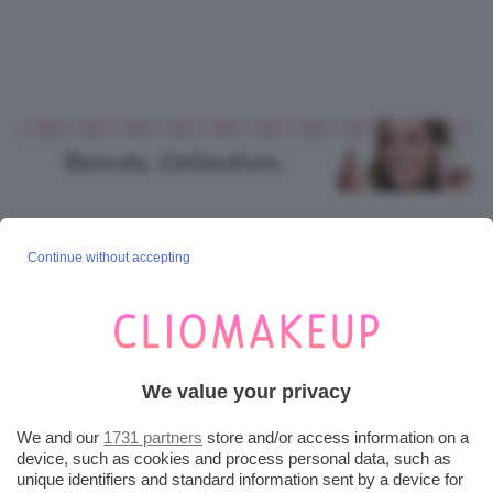
Post Precedente
Prossimo Post
Continue without accepting
Colori naturali di capelli: bye
Recensione Gloss e Rossetto
bye tinte unicorno 👋,
Labbra Lancôme Kajal Lip
benvenuta naturalezza!
Duo
We value your privacy
POST CORRELATI
ALTRI POST DI QUESTO AUTORE
We and our
1731 partners
store and/or access information on a
device, such as cookies and process personal data, such as
unique identifiers and standard information sent by a device for