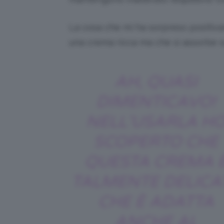
La cosa che mi ha sorpreso positiva
una crema ricca ma che si assorbe 
AH, QUASI
DIMENTICAVO!
NELL’USARLA H
SCOPERTO CHE
QUESTA CREMA 
TALMENTE DELICA
CHE È ADATTA
ANCHE AL