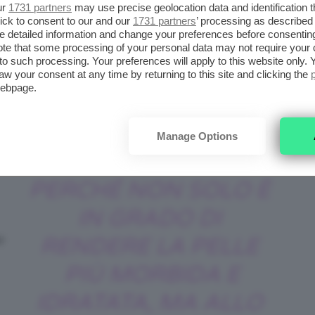
ur
1731 partners
may use precise geolocation data and identification 
Via Giphy
ick to consent to our and our
1731 partners
’ processing as described 
detailed information and change your preferences before consenting
te that some processing of your personal data may not require your 
i sensibili, ha ideato una
Crema Detergente
t to such processing. Your preferences will apply to this website only
aw your consent at any time by returning to this site and clicking the
ado di rimuovere le impurità
webpage.
a
QUESTO PRODOTTO
 e
Manage Options
MI PIACE MOLTO
ti
PERCHÉ NON SOLO È
IN GRADO DI
e
RENDERE LA PELLE
PIÙ MORBIDA E
IDRATATA, MA ALLO