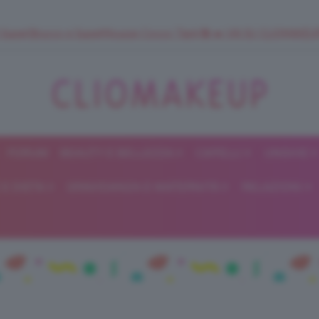
 SuperStrucco e SuperMousse Cocco Tiarè 🌺 ➡️ VAI SU CLIOMAK
FORUM
BEAUTY E BELLEZZA
CAPELLI
UNGHIE
ClioMakeUp
E DIETA
GRAVIDANZA E MATERNITÀ
RELAZIONI
Blog