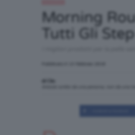
IN EVIDENZA
Morning Rout
Tutti Gli Ste
I migliori prodotti per la pelle sen
Pubblicato il: 13 Febbraio 2018
di Clio
Articolo scritto da una persona, non da una 
Condividi su Facebook