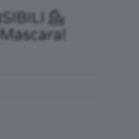
SIBILI 💁
l Mascara!