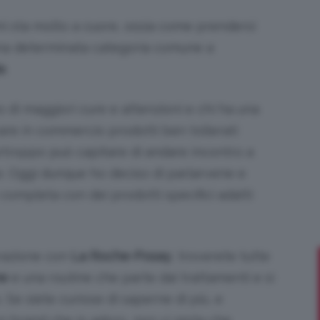
i sta molto a cuore, ossia come prendersi
 una determinata categoria comune a
e
.
Bellezza
di maggiori cure e attenzioni e chi ha una
vare in commercio prodotti ben tollerati
purtroppo può capitare di andare incontro a
e
se. Oggi dunque ho deciso di parlarvene e
 completa con dei prodotti specifici adatti
orazione con
La Roche-Posay
, troverete tutte
Makeup
ne
e una routine che parte dai trattamenti e si
Se siete curiose di saperne di più, e