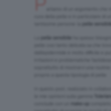
P
arliamo di un argomento che m
cura della pelle e in particolare di
tantissime persone: la
pelle sensibil
La
pelle sensibile
ha spesso bisogno 
pelle così tanto delicata sa che tro
dall’epidermide è molto difficile e 
irritazioni e problematiche fastidio
soprattutto di mostrarvi una routine
proprio a questa tipologia di pelle.
In questo post, realizzato in collab
le mie opinioni sulla gamma
Toleria
conclude con un
make-up
completo. 