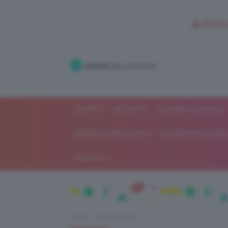
🥥 NEW IN
Accedi
alla community
SHOP
ISCRIVITI
LAVORA CON NOI
MODA E FASHION
ALIMENTAZIONE 
GOSSIP
Home
IN EVIDENZA