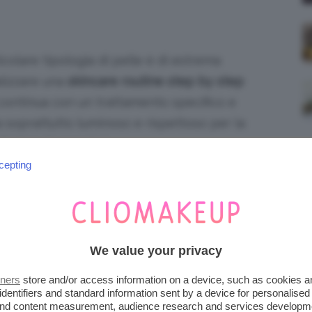
colare tipologia di pelle è di estrema
lizzare una
skincare routine step by step
 continua con un trattamento specifico e
soprattutto luminoso e rispettoso per la
gli step da seguire!
cepting
DO DELICATO
sensibile
consiste nella detersione delicata.
iglio è quello di scegliere un prodotto che sia
We value your privacy
pesso l’acqua corrente tende a seccare molto
tners
store and/or access information on a device, such as cookies 
è la perdita di elasticità e morbidezza.
identifiers and standard information sent by a device for personalised
 and content measurement, audience research and services developm