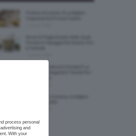
Profumi Al Limone 🍋 Le Migliori
Fragranze Da Provare Subito
7 Agosto 2026
Borse Di Paglia Estate 2026, Quali
Portarsi In Spiaggia Per Essere Chic
E Comode
7 Agosto 2026
La French Pedicure In Estate È La
Nail Art Più Elegante E Trendy Per I
Nostri Piedini
7 Agosto 2026
Tinta Labbra Coreana, Le Migliori
Da Provare ORA
7 Agosto 2026
and process personal
 advertising and
ent. With your