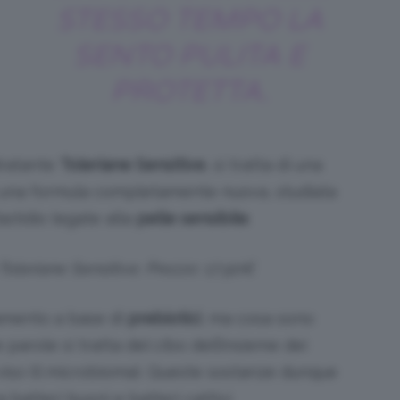
STESSO TEMPO LA
SENTO PULITA E
PROTETTA.
dratante
Toleriane Sensitive
, si tratta di una
 una formula completamente nuova, studiata
astidio legate alla
pelle sensibile
.
leriane Sensitive. Prezzo: 17,90€
ttamento a base di
prebiotici
, ma cosa sono
 parole si tratta del cibo dell’insieme dei
viso (il microbioma). Queste sostanze dunque
 batteri buoni e batteri cattivi.