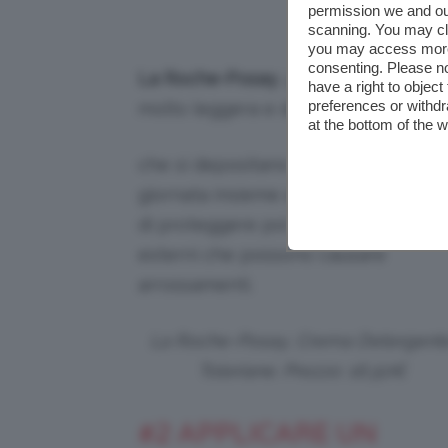
permission we and o
scanning. You may cl
you may access more 
consenting. Please no
La Roche-Posay
, pensando alle pell
have a right to objec
preferences or withdr
molto leggera e delicata che è in gr
at the bottom of the 
che si depositano sul viso durante l
giornata insieme ai residui di trucco,
di proteggere poi la pelle dagli agen
esterni che possono causare
arrossamenti.
La Roche-Posay, Crema Detergent
Toleriane. Prezzo: 16,50€
#2 APPLICARE UN