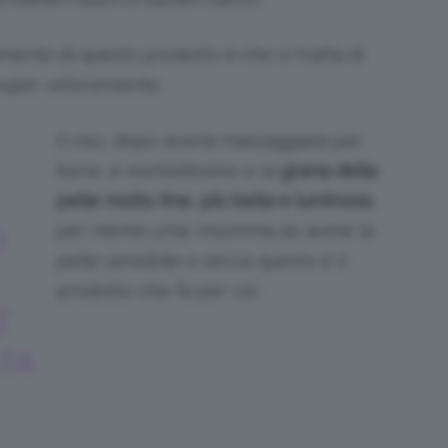
mente di questo prodotto è che si tratta di
super velocemente.
Il viso, dopo averla massaggiata per
bene, è morbidissimo e la
grana della
pelle molto fine, più bella e luminosa
,
per niente unta. Insomma se avete la
O
pelle sensibile e secca questo è il
prodotto che fa per voi.
È
TA