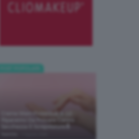
POST POPOLARI
Creme Mani Protettive ✨ 12
Riparatrici Da Provare Contro
Secchezza E Screpolature🔝
-
TeamClio
7 Agosto 2026