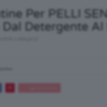
/
ine Per PELLI SEN
p Dal Detergente A
Tutto
sibile o allergica!
macchina
su
Trucco,