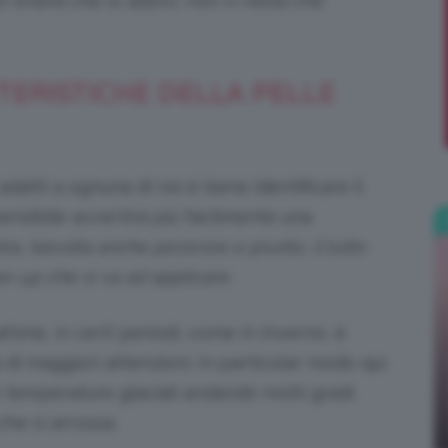
un brand che io adoro, non vi resta che
;)
TERISTICHE DELLA PELLE
adatti a ognuna di noi è bene identificare il
 sensibile avvertirà più facilmente una
ra, talvolta anche pizzicore e prurito, il tutto
e-up che si va ad applicare.
himè, in certi periodi, come in inverno, è
i maggiori attenzioni. In particolar modo qui
e temperature glaciali andando molti gradi
che si arrossa.