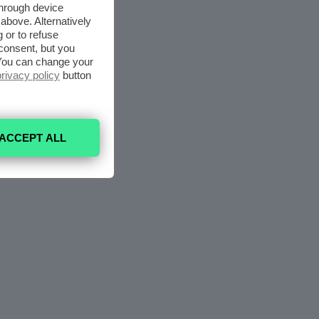
through device
above. Alternatively
 or to refuse
consent, but you
. You can change your
privacy policy
button
ACCEPT ALL