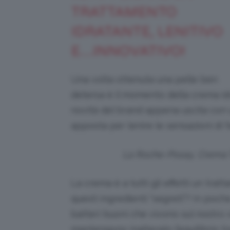
TRATTAMENTO
IDRATANTE, LENITIVO
E…INNOVATIVO!
Una volta ottenuta una pelle ben
detersa è il momento della crema i
novità del brand appena uscita con
apposta per lenire le sensazioni di f
La Roche-Posay, Crema To
La crema è a tutti gli effetti un tra
questi ingredienti “segreti”? In poche
batteri buoni che vivono sul nostro 
mantengono inalterato l’equilibrio tra