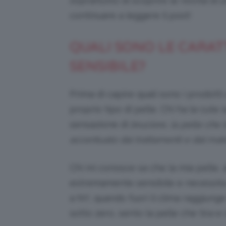
soprattutto di scoprire le novità di 
continuare a leggere il post!
QUALI SONO LE CARAT
SENSIBILE?
Prima di capire quali sono i prodotti 
proprio tipo di pelle. Chi ha la cute
sensazione di
bruciore, la pelle che ti
accentuato dai trattamenti e dal mak
Chi mi conosce sa che la mia pelle, a
estremamente sensibile e necessita d
a NY, quando fuori il clima raggiung
sotto zero, sento la pelle che tira e 