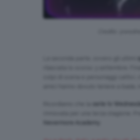
Credits: @wedne
La seconda parte, ovvero gli ultimi
q
rilasciata lo scorso 3 settembre. Fin
colpi di scena e personaggi cattivi, 
amici hanno dovuto tenere a bada, in
Ricordiamo che la
serie tv Wednesd
rinnovata per una terza stagione. Pres
Nevermore Academy
.