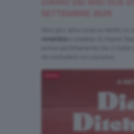
DIARIO DEI MIEI DUE D
SETTEMBRE 2025
Altro giro, altra corsa: su Netflix l’
romantica
e svedese. Si chiama “Diario
evince perfettamente che si tratta re
da concludere con successo.
Salva