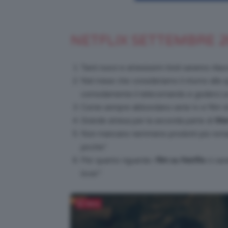
NETFLIX SETTEMBRE 2
Tanti nuovi e attesissimi titoli saranno rilas
Nel mese che consideriamo il ritorno alla 
comodamente il telecomando e goderci un p
Come sempre abbondano serie tv e film di
Grande attesa per la seconda parte di
Mer
Non mancano nemmeno prodotti più romanti
picche”.
Per quanto riguarda i
film su Netflix
ci sara
lover”.
Salva