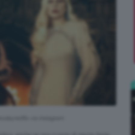
;)
sdaynetflix via Instagram
tico, anche se non ci sono di mezzo feste