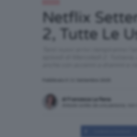
Celebrità
Netflix Sett
2, Tutte Le U
Tanti nuovi arrivi riempiranno l’
episodi di Mercoledì 2. Tuttavia
anche con accenni a drammi e ris
Pubblicato il: 11 Settembre 2025
di Francesca La Rana
Articolo scritto da una persona, no
Condividi su Facebook