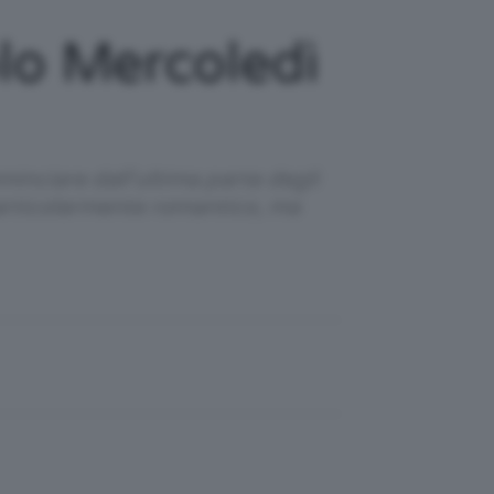
lo Mercoledì
minciare dall’ultima parte degli
particolarmente romantico, ma