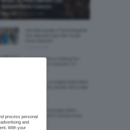
Biopic Su Pino Daniele Con
Massimiliano Caiazzo
-
TeamClio
6 Agosto 2026
Abiti Monospalla, Il Trend Elegante
Che Valorizza Ogni Stile: Scopri
Come Abbinarli
6 Agosto 2026
15 Prodotti Per Lo Styling Per I
Capelli Corti E Cortissimi 💇🏻‍♀️
6 Agosto 2026
Honey Nails, Le Unghie Giallo Miele
Che Dominano L’estate: Foto E Idee
Nail Art
6 Agosto 2026
Vestiti Lingerie Estate 2026, I
Modelli Freschi E Cool Da Avere
and process personal
Nell’armadio
 advertising and
ent. With your
6 Agosto 2026