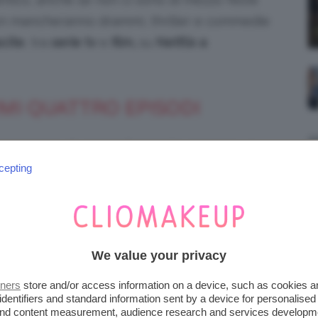
on mancheranno drammi, thriller e commedie
cite
, tra
serie tv
e
film,
su
Netflix a
IMI QUATTRO EPISODI
terpretata da Jenna Ortega ha riscosso un
nisse trasmessa in streaming. Dalla prima
cepting
ere vittime”. Ed è stato così anche nel corso
e, è stata divisa in due parti, alimentando
We value your privacy
tners
store and/or access information on a device, such as cookies 
identifiers and standard information sent by a device for personalised
 and content measurement, audience research and services developm