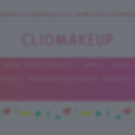
 SuperStrucco e SuperMousse Cocco Tiarè 🌺 ➡️ VAI SU CLIOMAK
FORUM
BEAUTY E BELLEZZA
CAPELLI
UNGHIE
ClioMakeUp
E DIETA
GRAVIDANZA E MATERNITÀ
RELAZIONI
Blog