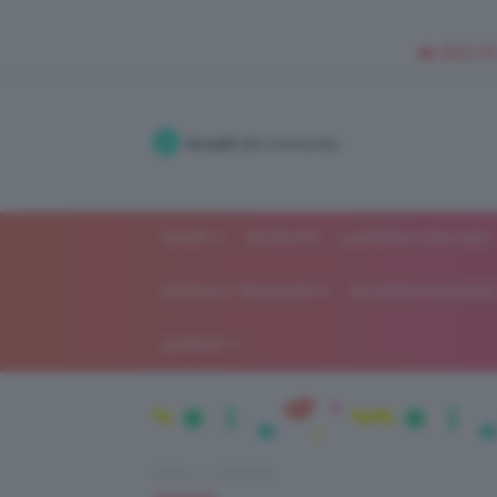
🥥 NEW IN
Accedi
alla community
SHOP
ISCRIVITI
LAVORA CON NOI
MODA E FASHION
ALIMENTAZIONE 
GOSSIP
Home
Celebrità