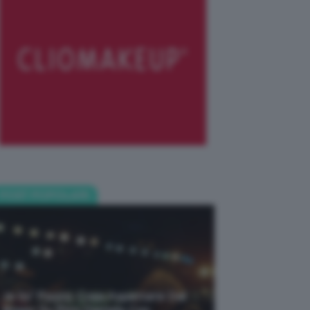
POST POPOLARI
Je So’ Pazzo: Cosa Aspettarsi Dal