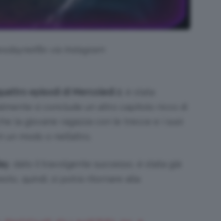
sdaynetflix via Instagram
uattro episodi di Mercoledì 2
, è stata
almente si conclude un altro capitolo ricco di
che la giovane ragazza con le trecce e i suoi
 un modo o nell’altro.
ay
, dato il travolgente successo, è stata già
to, quindi, si potrà ritornare alla