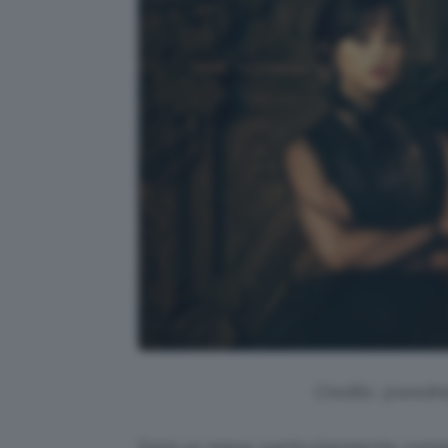
Credits: @wedne
Sarà un mese particolarmente roman