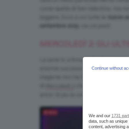
come quella di San Valentino, ma n
leggere. Ecco a voi tutte le
nuove us
settembre 2025
: via col post!
MERCOLEDÌ 2: GLI ULT
La serie tv a firma di
Tim Burton
e in
enorme successo ancor prima che ve
Continue without ac
stagione non ha fatto altro che “miet
di
che, per varie esigenz
Mercoledì 2
ancor di più la curiosità dei fan.
Salva
We and our
1731 par
data, such as unique 
content, advertising