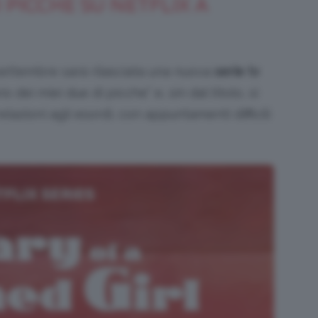
I PICCHE SU NETFLIX A
11 settembre sarà rilasciata una nuova
serie tv
 dei miei due di picche” e, sin dal titolo, si
lazioni agli esordi, con appuntamenti difficili