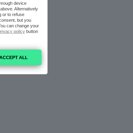
through device
above. Alternatively
 or to refuse
consent, but you
. You can change your
privacy policy
button
ACCEPT ALL