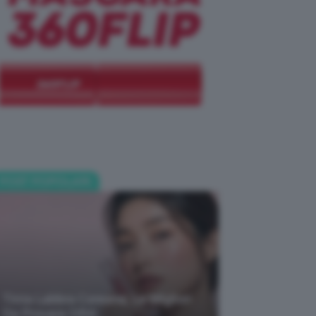
POST POPOLARI
Tinta Labbra Coreana, Le Migliori
Da Provare ORA