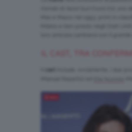
mondo di
Nord Sud Ovest Est
, uno d
Max e Mauro nel 1993, primi in class
Milano e ben presto negli Stati Unit
loro amicizia cambierà con il grand
IL CAST, TRA CONFER
Il
cast
include, ovviamente, i due pro
(Manuel Repetto) ed
(Ma
Elia Nuzzolo
Salva