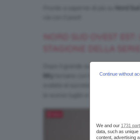
Pronte a saperne di più su
Nord Sud
via con il post!
NORD SUD OVEST EST:
STAGIONE DELLA SERI
Dopo il grande successo della prim
Continue without ac
883
tornano con
Nord Sud Ovest Es
scalata al successo di Max Pezzali e
lo scorso luglio e lo scorso dicembre 
Salva
We and our
1731 par
data, such as unique 
content, advertising