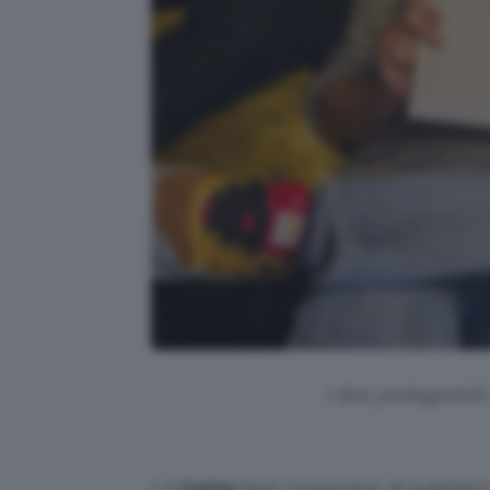
I due protagonisti 
La
trama
farà conoscere al pubblic