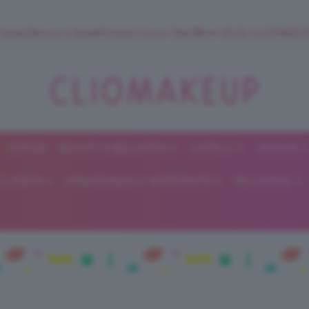
 SuperStrucco e SuperMousse Cocco Tiarè 🌺 ➡️ VAI SU CLIOMAK
FORUM
BEAUTY E BELLEZZA
CAPELLI
UNGHIE
ClioMakeUp
E DIETA
GRAVIDANZA E MATERNITÀ
RELAZIONI
Blog