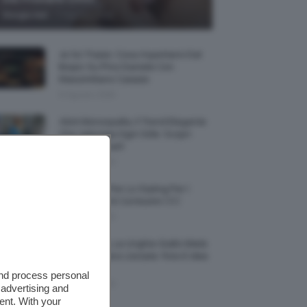
-
Giorgia Asti
7 Agosto 2026
Je So’ Pazzo: Cosa Aspettarsi Dal
Biopic Su Pino Daniele Con
Massimiliano Caiazzo
6 Agosto 2026
Abiti Monospalla, Il Trend Elegante
Che Valorizza Ogni Stile: Scopri
Come Abbinarli
6 Agosto 2026
15 Prodotti Per Lo Styling Per I
Capelli Corti E Cortissimi 💇🏻‍♀️
6 Agosto 2026
Honey Nails, Le Unghie Giallo Miele
Che Dominano L’estate: Foto E Idee
Nail Art
and process personal
6 Agosto 2026
 advertising and
ent. With your