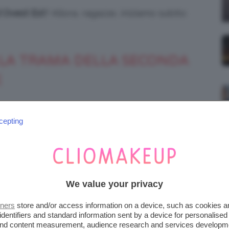
 Ovest Est
? Allora, ragazze, iniziamo subito:
 LA TRAMA DELLA SECONDA
E
a stagione
gli
Hanno ucciso l’Uomo Ragno
cepting
t
, la serie Sky incentrata sugli esordi e la
Le riprese si sono svolte tra
Mauro Repetto.
tra Roma, Pavia, Torino e gli Stati Uniti.
We value your privacy
tners
store and/or access information on a device, such as cookies 
identifiers and standard information sent by a device for personalised
 and content measurement, audience research and services developm