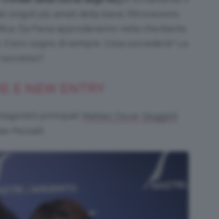
ei singoli più amati della band. Ritroveremo
ifica. Da Pavia approderanno nella sfavillante
i, il loro sogno di sempre. Cosa succederà? La
e successo?
ME E NEW ENTRY
tagonisti principali:
Matteo Oscar Giuggioli
x Pezzali).