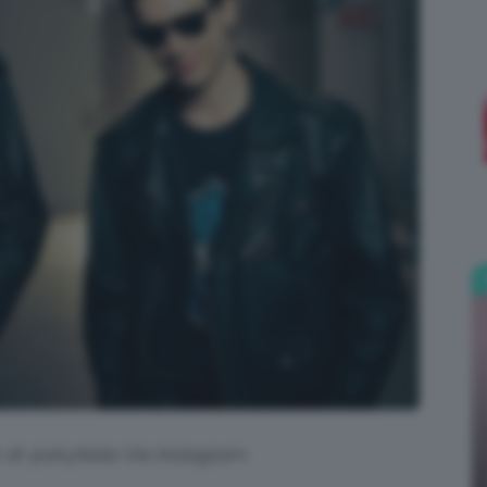
;)
 di @skyitalia Via Instagram