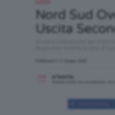
Celebrità
Nord Sud Ove
Uscita Secon
Ormai è tutto pronto per il ritor
Scopriamo insieme la data di usci
Pubblicato il: 17 Giugno 2026
di TeamClio
Articolo scritto da una persona, no
Condividi su Facebook