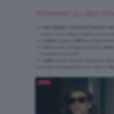
TORNANO GLI 883 CON
I
nuovi episodi
di
Nord Sud Ovest Est
,
sec
ucciso l’Uomo Ragno
, faranno il loro eso
La
trama
seguirà gli
883
fino all’apice del 
Il
cast
include i protagonisti Matteo
Oscar 
interessanti new entry.
Il
trailer
anticipa dettagli interessanti sulle
La serie sarà disponibile sia in chiaro su
Sk
Salva