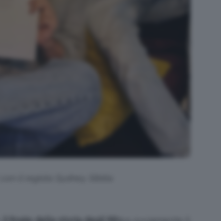
con il regista Sydney Sibilia
o
il finale della storia degli 883
e ovviamente il