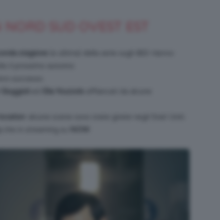
 NORD SUD OVEST EST
Bellezza
onda stagione
(e ultima) della serie sugli 883
Hanno
rdio il prossimo autunno.
loro successo.
Giuggioli
ed
Elia Nuzzolo
affiancati da alcune
e
location
: alcune scene sono state girate negli Stati Uniti.
y
che in streaming su
NOW
.
Makeup