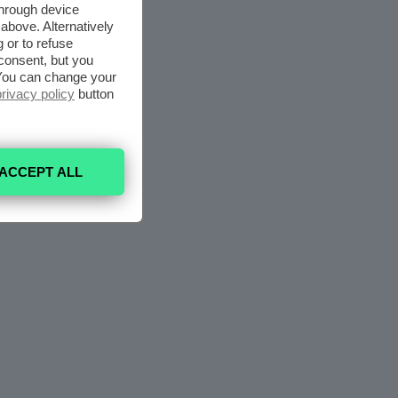
through device
above. Alternatively
 or to refuse
consent, but you
. You can change your
privacy policy
button
ACCEPT ALL