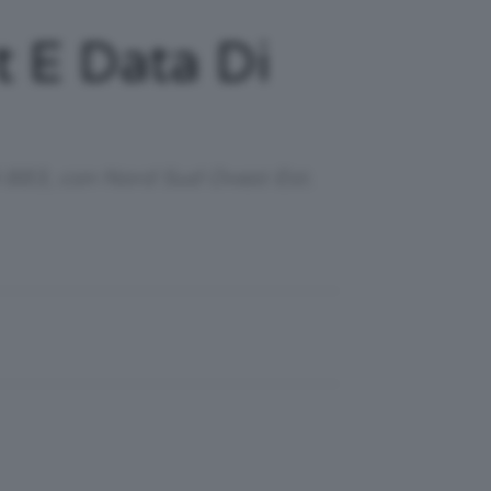
t E Data Di
li 883, con Nord Sud Ovest Est.