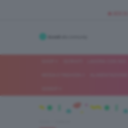
🥥 NEW IN
Accedi
alla community
SHOP
ISCRIVITI
LAVORA CON NOI
MODA E FASHION
ALIMENTAZIONE 
GOSSIP
Home
Celebrità