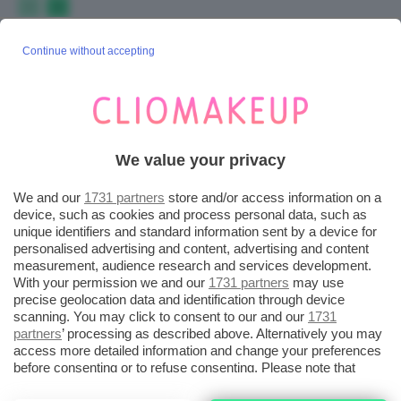
Continue without accepting
We value your privacy
We and our
1731 partners
store and/or access information on a
device, such as cookies and process personal data, such as
unique identifiers and standard information sent by a device for
personalised advertising and content, advertising and content
measurement, audience research and services development.
With your permission we and our
1731 partners
may use
precise geolocation data and identification through device
10 COMMENTI
scanning. You may click to consent to our and our
1731
partners
’ processing as described above. Alternatively you may
17 Aprile 2019 at 10:26 AM
clachantal
access more detailed information and change your preferences
Quello di pixi mi incuriosisce molto, ma per ora sto
before consenting or to refuse consenting. Please note that
some processing of your personal data may not require your
utilizzando una minisize di Origins (il mega – mushroom) e