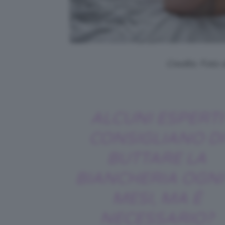
Credits: Foto 
ALCUNI ESPERTI
CONSIGLIANO DI
BUTTARE LA
BIANCHERIA OGNI
MESI, MA È
NECESSARIO?