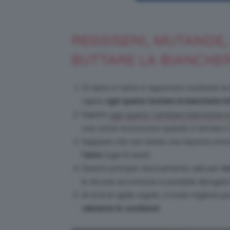
REGGISENI, MUTANDE,
BUTTARE LA BIANCHER
Di tanto in tanto è opportuno sostituire la 
capire
ogni quanto buttare la biancheria in
Sapere
ogni quanto cambiare biancheria tr
così come riconoscere quando è arrivato il
Sappiate che non esiste una risposta univoca
l’anno
(ogni 6 mesi).
Questo principio teoricamente vale per
m
le dovute accortezze è possibile allungare l
Al di là di rigide regole, il modo migliore 
valutarne le condizioni
.