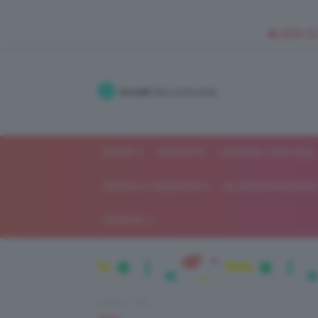
🥥 NEW IN
Accedi
alla community
SHOP
ISCRIVITI
LAVORA CON NOI
MODA E FASHION
ALIMENTAZIONE 
GOSSIP
Home
DIY