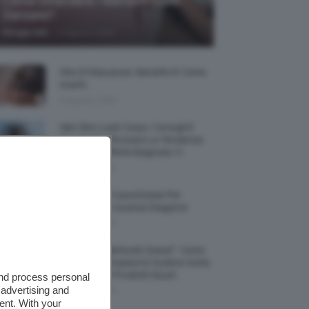
Come Difendere I Bambini Dalle
Zanzare?
-
Giorgia Asti
9 Agosto 2026
Olio Di Macassar: Benefici E Come
Usarlo
9 Agosto 2026
Wet Skin Look Corpo: Consigli E
Trucchi Per Ricreare La Tendenza
Bodycare Effetto Bagnato 💦
9 Agosto 2026
5 Accessori Casa Estate Per
Decorarla In Questa Stagione
8 Agosto 2026
Allerta “Underboob Sweat”: Come
Prevenire Irritazioni E Sudore Sotto
Il Seno Con I Prodotti Giusti
and process personal
 advertising and
8 Agosto 2026
ent. With your