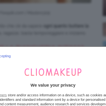
i Freepik.com | Master1305
ello che c’è da sapere
ogni quanto buttare la
ra, ragazze, basta temporeggiare e iniziamo.
 LA BIANCHERIA INTIMA?
FARLO OGNI 6 MESI
cepting
, è bene soffermarsi anche sui cassetti
io
enzione al cambio di stagione, a come
 e a come sistemarli, ma difficilmente
We value your privacy
lla nostra biancheria intima. Capire quando
tners
store and/or access information on a device, such as cookies 
 di nuova e, quindi, sapere
ogni quanto
identifiers and standard information sent by a device for personalised
 and content measurement, audience research and services developm
irla
, è in realtà importante tanto quanto