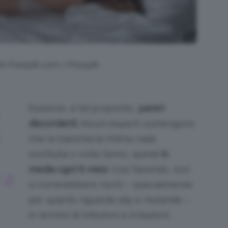
di Freepik.com | Freepik
Esistono, a tal proposito,
pareri
discordanti
. Alcuni esperti sostengono
che la biancheria intima vada
sostituita 2 volte l’anno, quindi
in
media ogni 6 mesi
. Così facendo, non
 6
si correrebbero rischi – specialmente
per quanto riguarda slip e mutande –
in termini di infezioni e irritazioni.