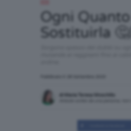
DIY
Ogni Quanto 
Sostituirla 🤔💁
Sorgono spesso dei dubbi su ogni 
mutande ai reggiseni fino ai cal
ordine.
Pubblicato il: 28 Settembre 2023
di Maria Teresa Moschillo
Articolo scritto da una persona, no
Condividi su Facebook