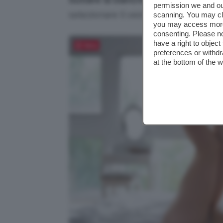
permission we and o
selezionare il vestiario da tenere e 
scanning. You may cl
you may access more 
consenting. Please no
have a right to objec
Salva
preferences or withdr
at the bottom of the 