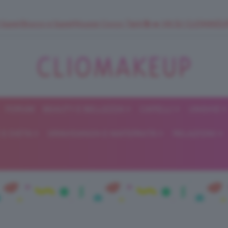
 SuperStrucco e SuperMousse Cocco Tiarè 🌺 ➡️ VAI SU CLIOMAK
FORUM
BEAUTY E BELLEZZA
CAPELLI
UNGHIE
ClioMakeUp
E DIETA
GRAVIDANZA E MATERNITÀ
RELAZIONI
Blog