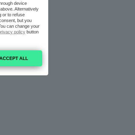
through device
above. Alternatively
 or to refuse
consent, but you
. You can change your
privacy policy
button
ACCEPT ALL