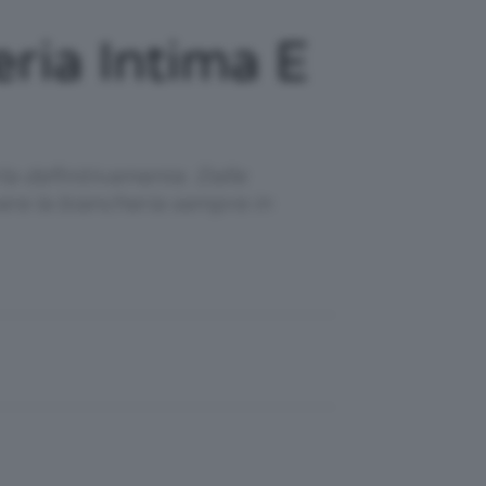
ria Intima E
la definitivamente. Dalle
ere la biancheria sempre in