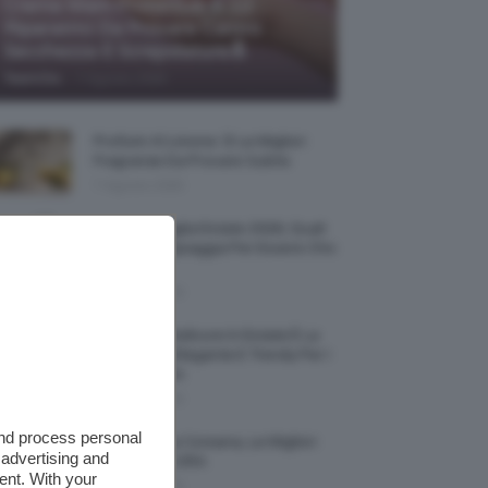
Creme Mani Protettive ✨ 12
Riparatrici Da Provare Contro
Secchezza E Screpolature🔝
-
TeamClio
7 Agosto 2026
Profumi Al Limone 🍋 Le Migliori
Fragranze Da Provare Subito
7 Agosto 2026
Borse Di Paglia Estate 2026, Quali
Portarsi In Spiaggia Per Essere Chic
E Comode
7 Agosto 2026
La French Pedicure In Estate È La
Nail Art Più Elegante E Trendy Per I
Nostri Piedini
7 Agosto 2026
and process personal
Tinta Labbra Coreana, Le Migliori
 advertising and
Da Provare ORA
ent. With your
7 Agosto 2026