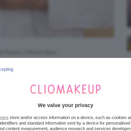
di Pexels | Mikhail Nilov
e, tanto che qualcuno è arrivato persino a
cepting
 per la skincare: l’
olio di karanja
, anche
 estrae dall’albero di Pongam, è famoso per i
i l’
olio di karanja contiene alte percentuali
e ed emolliente, ma viene anche usato per
We value your privacy
ata, oltre che l’acne.
tners
store and/or access information on a device, such as cookies 
identifiers and standard information sent by a device for personalised
ed entriamo nel vivo della questione: venite
 and content measurement, audience research and services developm