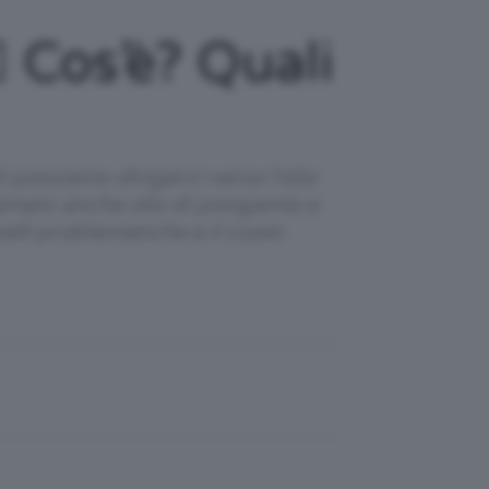
️ Cos’è? Quali
 possiamo dirigerci verso l'olio
iamato anche olio di pongamia e
elli problematiche e il cuoio