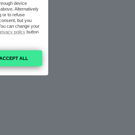
through device
above. Alternatively
 or to refuse
consent, but you
. You can change your
privacy policy
button
ACCEPT ALL