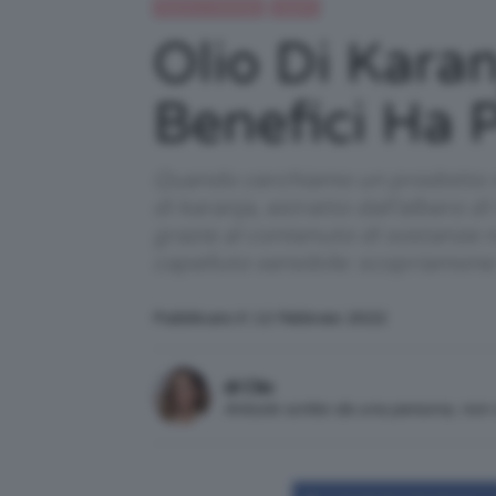
Beauty e bellezza
Capelli
Olio Di Karan
Benefici Ha P
Quando cerchiamo un prodotto natu
di karanja, estratto dall'albero
grazie al contenuto di sostanze nu
capelluto sensibile: scopriamone 
Pubblicato il: 12 Febbraio 2022
di Clio
Articolo scritto da una persona, no