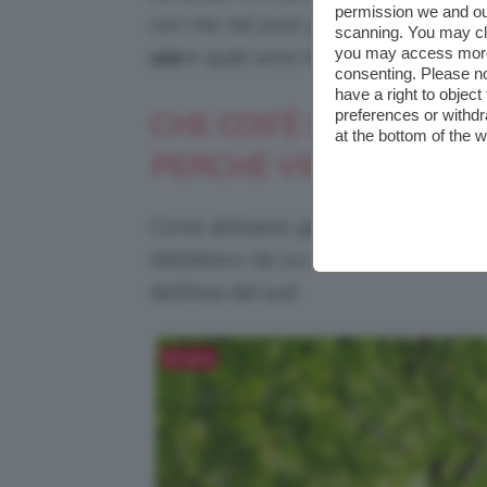
permission we and o
con me nel post per scoprire
cos’è l
scanning. You may cl
you may access more 
usa
e quali sono le sue
proprietà
per
consenting. Please no
have a right to objec
preferences or withdr
CHE COS’È L’OLIO DI 
at the bottom of the 
PERCHÉ VIENE PARAGO
Come abbiamo già detto, bellezze, q
dall’albero da cui si estrae, ovvero i
dell’Asia del sud.
Salva