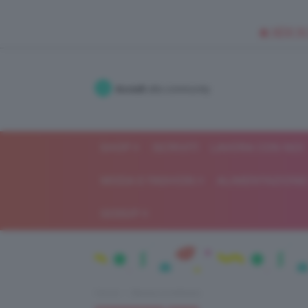
🥥 NEW IN
Accedi
alla community
SHOP
ISCRIVITI
LAVORA CON NOI
MODA E FASHION
ALIMENTAZIONE 
GOSSIP
Home
Beauty e bellezza