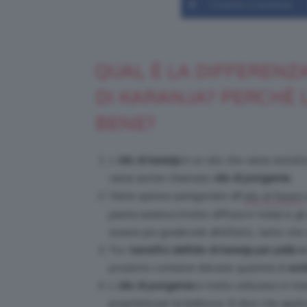
Condividi su Facebook
QUAL È LA DIFFERENZA
DI KARANJA? PERCHÉ 
BENE?
L’
olio di karanja
è un olio che viene estratt
viene anche chiamato
olio di pongamia
.
Viene spesso paragonato all’
olio di Neem
pianta asiatica (molto diffusa in India) e gli 
essere più gradevole all’olfatto, tanto che
Tra i
benefici dell’olio di karanja per pelle e
prodotto contiene elevate quantità di
aci
L’
olio di pongamia
è molto utilizzato in me
proprietà per la bellezza. Si dice che applic