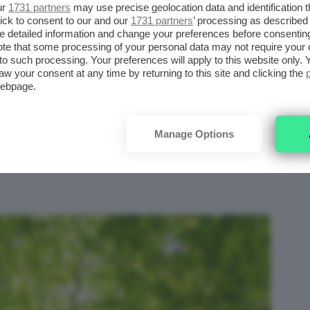
ur
1731 partners
may use precise geolocation data and identification 
’olio di karanja
nel dettaglio e sapere
come si
ick to consent to our and our
1731 partners
’ processing as described 
detailed information and change your preferences before consenting
 la nostra beauty routine.
te that some processing of your personal data may not require your 
t to such processing. Your preferences will apply to this website only
aw your consent at any time by returning to this site and clicking the
KARANJA O PONGAMIA E
webpage.
NATO ALL’OLIO DI NEEM
Manage Options
uesto olio per la skincare prende il nome
l Pongam, che cresce rigoglioso nei territori