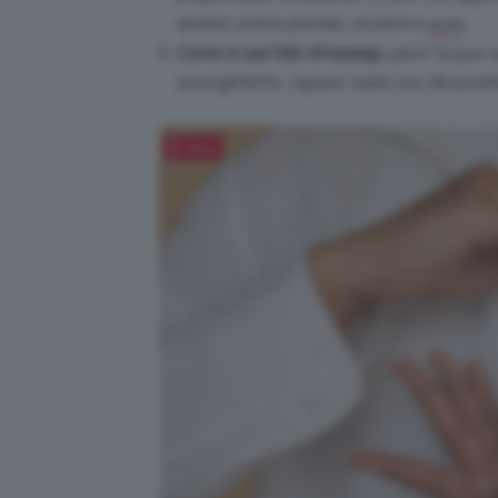
aiutare contro psoriasi, eczemi e
.
acne
Come si usa l’olio di karanja
, però? Si può u
accorgimento, oppure usare uno dei prodot
Salva