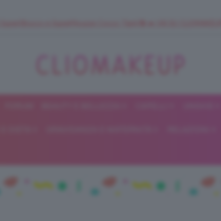
 SuperStrucco e SuperMousse Cocco Tiarè 🌺 ➡️ VAI SU CLIOMAK
FORUM
BEAUTY E BELLEZZA
CAPELLI
UNGHIE
ClioMakeUp
E DIETA
GRAVIDANZA E MATERNITÀ
RELAZIONI
Blog