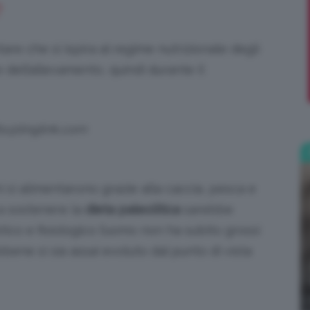
?
;)
tare che si ispira al regime nutrizionale degli
e dell’allevamento, quindi durante il
ts@tinglink.com
ni si alimentarono grazie alla caccia, pesca e
a sostenere la
dieta paleolitica
sarebbe
tico e fisiologico l’uomo non ha subito grossi
bene si sia assai evoluto dal punto di vista