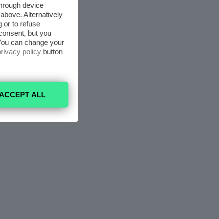
through device
above. Alternatively
 or to refuse
consent, but you
. You can change your
privacy policy
button
ACCEPT ALL