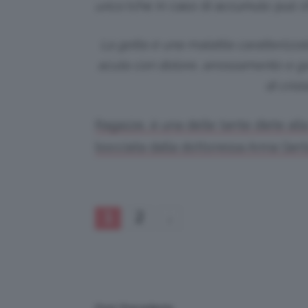
urico
(che in caso di accumulo può sf
La gotta è una malattia caratterizzata
acuta con dolore, arrossamento e gon
di crist
Ragazze, è una delle tante diete al
bocciata dalla dottoressa Anna Ger
1
2