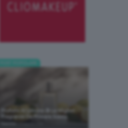
POST POPOLARI
Profumi Al Limone 🍋 Le Migliori
Fragranze Da Provare Subito
-
TeamClio
7 Agosto 2026