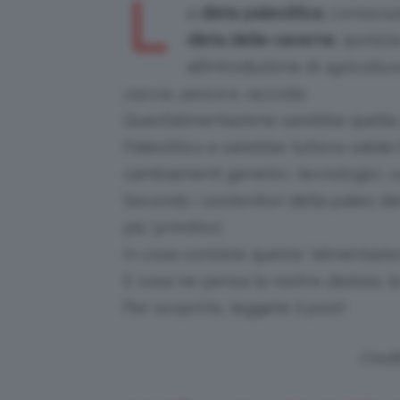
L
a
dieta paleolitica
, conosci
dieta delle caverne
, ipotiz
all’introduzione di
agricoltur
caccia
,
pesca
e
raccolta
.
Quest’alimentazione sarebbe quella 
Paleolitico e sarebbe tuttora valida 
cambiamenti genetici, tecnologici, cul
Secondo i sostenitori della paleo d
più ‘primitivo’.
In cosa consiste questa “alimentazio
E cosa ne pensa la nostra
dietista
, l
Per scoprirlo, leggete il post!
Cred