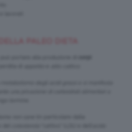
nto
e lavorati
 DELLA PALEO DIETA
, può portare alla produzione di
corpi
 perdita di
appetito
e
alito
cattivo
.
o metabolismo degli acidi grassi e si manifesta
nte una privazione di carboidrati alimentari a
ngo termine.
teine non sane
(in particolare dalla
o del
colesterolo
“cattivo” (
LDL
) e dell’
acido