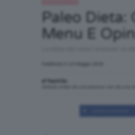
Alimentazione e dieta
Paleo Dieta:
Menu E Opini
La dieta dei nostri antenati: la 
Pubblicato il: 22 Maggio 2018
di TeamClio
Articolo scritto da una persona, non da una 
Condividi su Facebook