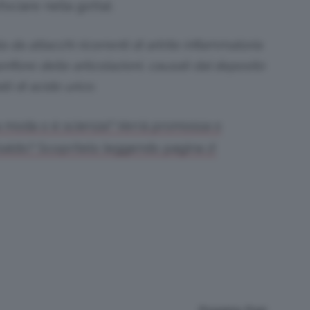
ociare nella gotta).
 da attacchi ricorrenti di artrite infiammatoria
fiore delle articolazioni, causati dal deposito
alli di acido urico.
la moda o è scienza? Verrà promossa o
baldo? Scopritelo leggendo pagina 2!