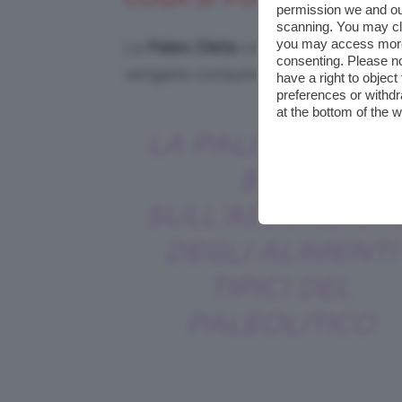
permission we and o
scanning. You may cl
you may access more 
La
Paleo Dieta
consente di mangiare 
consenting. Please no
vengano consumati solo gli aliment
have a right to objec
preferences or withdr
at the bottom of the 
LA PALEO DIETA S
BASA
SULL’ASSUNZION
DEGLI ALIMENTI
TIPICI DEL
PALEOLITICO