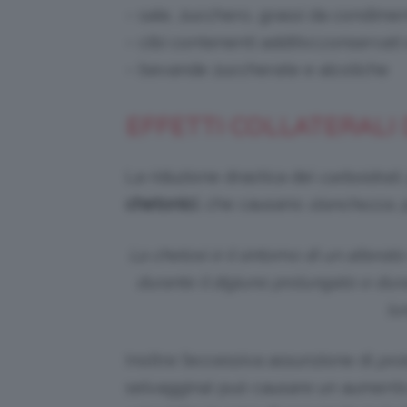
– sale, zucchero, grassi da condime
– cibi contenenti additivi,conservati 
– bevande zuccherate e alcoliche
EFFETTI COLLATERALI
La riduzione drastica dei
carboidrati
chetonici
, che causano
stanchezza
,
La chetosi è il sintomo di un alterat
durante il digiuno prolungato e dura
lu
Inoltre l’eccessiva assunzione di
pro
selvaggina) può causare un aument