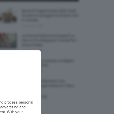
Borse Di Paglia Estate 2026, Quali
Portarsi In Spiaggia Per Essere Chic
E Comode
7 Agosto 2026
La French Pedicure In Estate È La
Nail Art Più Elegante E Trendy Per I
Nostri Piedini
7 Agosto 2026
Tinta Labbra Coreana, Le Migliori
Da Provare ORA
7 Agosto 2026
Recensione Maschera Viso
Sephora Idrogel Vitamina C Glow
Mask
and process personal
 advertising and
ent. With your