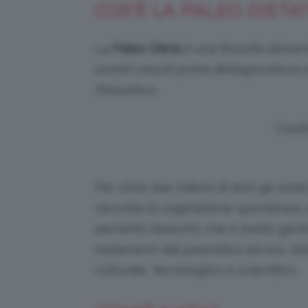
COS’È LA PALEO DIETA
La
Paleo Dieta
è una filosofia alimen
uomini vissuti prima dell’agricoltura 
Paleolitico
.
Credi
Per oltre due milioni di anni gli uma
raccolta di vegetazione spontanea; 
pertanto l’assunto che a livello gene
mutamenti dal
paleolitico
ad ora, seb
culturale, tecnologico e scientifico.