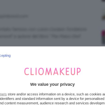
@pinterest.com
entato famoso con
Loren Cordain
, fondatore
vement
” e autore del libro “
The Paleo Diet
“.
arono a questo tipo di alimentazione: nel 1975
cepting
tone Age Diet
“.
ommons.wikimedia.org
 Boyd Eaton
pubblicò un paper intitolato
We value your privacy
n of its nature and current implications
“.
tners
store and/or access information on a device, such as cookies 
identifiers and standard information sent by a device for personalised
NON SI PUÒ MANGIARE?
 and content measurement, audience research and services developm