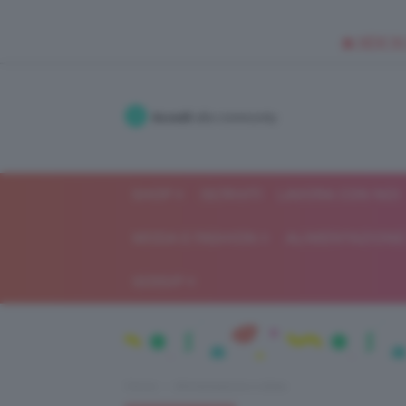
🥥 NEW IN
Accedi
alla community
SHOP
ISCRIVITI
LAVORA CON NOI
MODA E FASHION
ALIMENTAZIONE 
GOSSIP
Home
Alimentazione e dieta