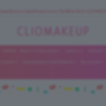
 SuperStrucco e SuperMousse Cocco Tiarè 🌺 ➡️ VAI SU CLIOMAK
FORUM
BEAUTY E BELLEZZA
CAPELLI
UNGHIE
ClioMakeUp
E DIETA
GRAVIDANZA E MATERNITÀ
RELAZIONI
Blog