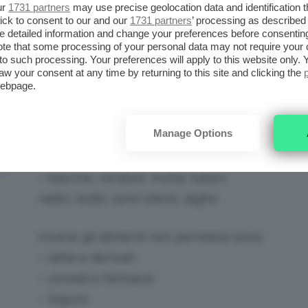
ur
1731 partners
may use precise geolocation data and identification 
ick to consent to our and our
1731 partners
’ processing as described 
detailed information and change your preferences before consenting
ogni qualvolta insorga l’appetito, purchè
te that some processing of your personal data may not require your 
i
consentiti
, che sono:
t to such processing. Your preferences will apply to this website only
aw your consent at any time by returning to this site and clicking the
webpage.
– carne bianca e rossa, selvaggina,
I
rettili, vermi, bachi, insetti, uova,
Manage Options
pesce
– spezie, erbe aromatiche, olio
E
– bacche, verdure, frutta, tuberi,
radici, bulbi, semi oleosi, alghe
Invece gli alimenti non permessi sono:
– latte e derivati
– cereali e farinacei
– legumi