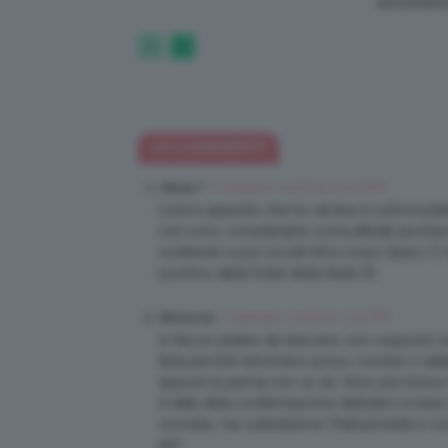
assolutam
10 COMMENTI
7 Gennaio 2018 at 11:09 AM
Ylenia T
L’unico appunto che ho da fare è sull’includere
non sono considerabili come attività sportiv
sostenuto e poi circuiti hiit a corpo libero. 
pochino dalle follie delle feste 🙂
7 Gennaio 2018 at 3:04 PM
Elenuccia
Io faccio pilates da due anni, non sopporto
farla perché nemmeno posso correre o saltar
eppure la pancia non va via. Sono più tonic
è data dalla confermazione dell’utero e tube
normale, ma sull’addome. Praticamente è com
eh?