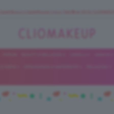
 SuperStrucco e SuperMousse Cocco Tiarè 🌺 ➡️ VAI SU CLIOMAK
FORUM
BEAUTY E BELLEZZA
CAPELLI
UNGHIE
ClioMakeUp
E DIETA
GRAVIDANZA E MATERNITÀ
RELAZIONI
Blog