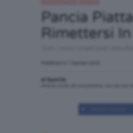
Alimentazione e dieta
Trend Topic
Pancia Piatt
Rimettersi 
Tutti i nostri rimedi post abbuff
Pubblicato il: 7 Gennaio 2018
di TeamClio
Articolo scritto da una persona, non da una 
Condividi su Facebook