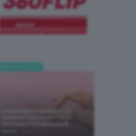
POST POPOLARI
Creme Mani Protettive ✨ 12
Riparatrici Da Provare Contro
Secchezza E Screpolature🔝
-
TeamClio
7 Agosto 2026