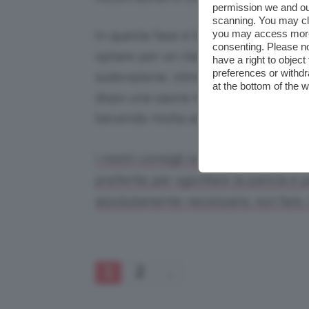
permission we and o
scanning. You may cl
you may access more 
In questa fase è bene iniziare un’atti
consenting. Please no
optare per un rilassante
bagno turco
have a right to objec
preferences or withdr
sudorazione, stimolano anche l’elim
at the bottom of the 
dopo una sauna non dimenticate di re
bevendo molta acqua.
I nostri consigli sono tanti: a pagina
preferite per sgonfiare la pancia e p
assolutamente necessario
non
fare.
1
2