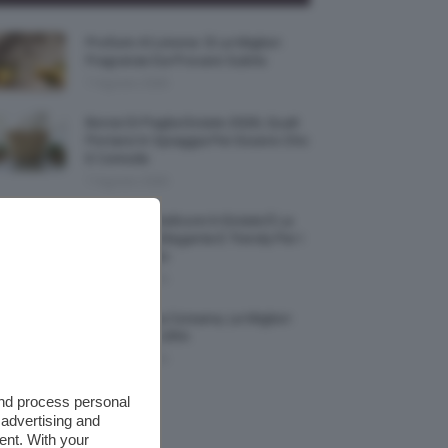
Profumi Al Limone 🍋 Le Migliori
Fragranze Da Provare Subito
7 Agosto 2026
Borse Di Paglia Estate 2026, Quali
Portarsi In Spiaggia Per Essere Chic
E Comode
7 Agosto 2026
La French Pedicure In Estate È La
Nail Art Più Elegante E Trendy Per I
Nostri Piedini
7 Agosto 2026
Tinta Labbra Coreana, Le Migliori
Da Provare ORA
7 Agosto 2026
and process personal
 advertising and
ent. With your