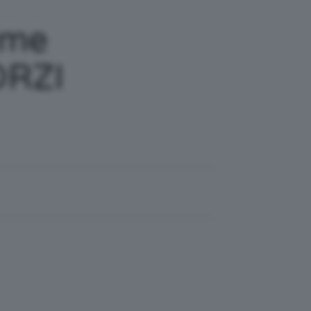
ome
ORZI