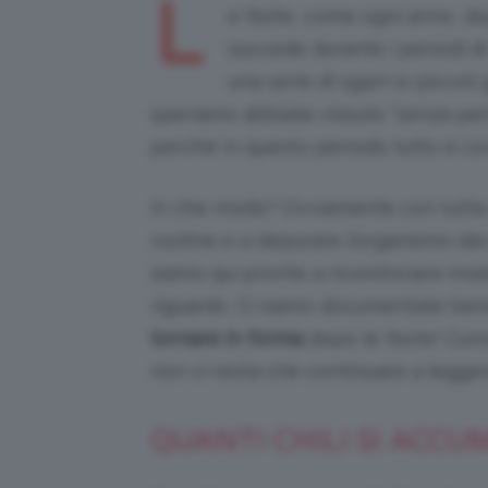
L
e feste, come ogni anno, dop
succede durante i periodi d
una serie di sgarri e piccoli
speriamo abbiate vissuto “senza pens
perché in questo periodo tutto è con
In che modo? Ovviamente con tutta 
routine e a depurare l’organismo da
siamo qui pronte a ricominciare insie
riguardo. Ci siamo documentate bene
tornare in forma
dopo le feste! Curio
non vi resta che continuare a leggere
QUANTI CHILI SI ACC