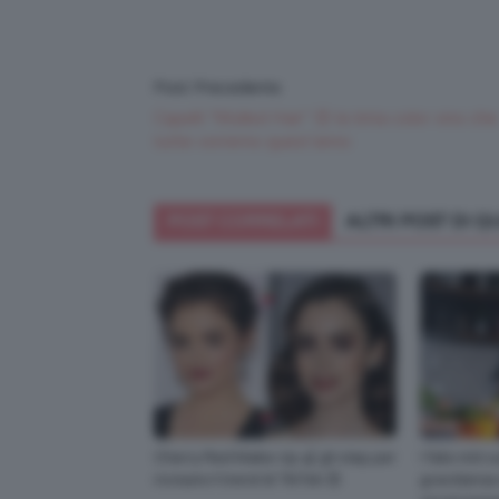
Post Precedente
Capelli “Mulled Hair” 😍 la tinta color vino che
tutte vorremo quest’anno
POST CORRELATI
ALTRI POST DI 
Cherry Red Make-Up 🍒 gli step per
I falsi miti 
ricreare il trend di TikTok 😍
gravidanza