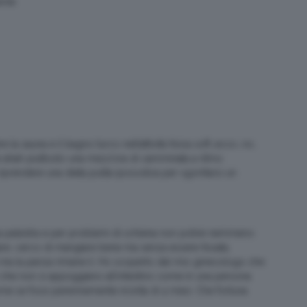
ente
 la sauna e il bagno turco nell’attività fisica soft..ecco…no,
e ahah piuttosto una mezz’ora di camminata a ritmo
E riprendere una dieta pulita iposodica per sgonfiarsi un
 la palestra e per problemi di schiena non potrei nemmeno
e, cerco di mangiare bene ma senza essere fissata,
a ma la panza rimane lì. Ho scoperto dal mio ginecologo che
 che non si appoggiano all’intestino come in una persona
e se fossi perennemente incinta di 4 mesi. Che fortuna