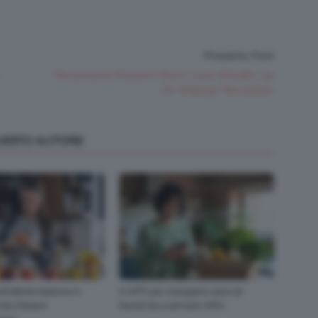
Prossimo Post
Recensione Rossetti Retro Luxe Metallic Lip
Kit Makeup Revolution
QUESTO AUTORE
sull’alimentazione in
5 APP per mangiare sano (e
 da sfatare
bene) da scaricare ORA