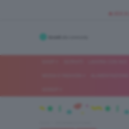
🥥 NEW IN
Accedi
alla community
SHOP
ISCRIVITI
LAVORA CON NOI
MODA E FASHION
ALIMENTAZIONE 
GOSSIP
Home
Alimentazione e dieta