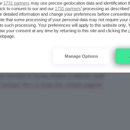
ur
1731 partners
may use precise geolocation data and identification 
ick to consent to our and our
1731 partners
’ processing as described 
detailed information and change your preferences before consenting
vità fisica graduale e non drastica. Meglio
te that some processing of your personal data may not require your 
 o per una sauna
che, favorendo la
t to such processing. Your preferences will apply to this website only
aw your consent at any time by returning to this site and clicking the
inazione delle tossine in eccesso. Ovviamente
webpage.
integrare tutti i liquidi che avete perso
Manage Options
 due troverete tutto sulle nostre tisane
er tornare in forma, inoltre vi diremo cos’è
 Curiose? Non vi resta che voltare pagina!