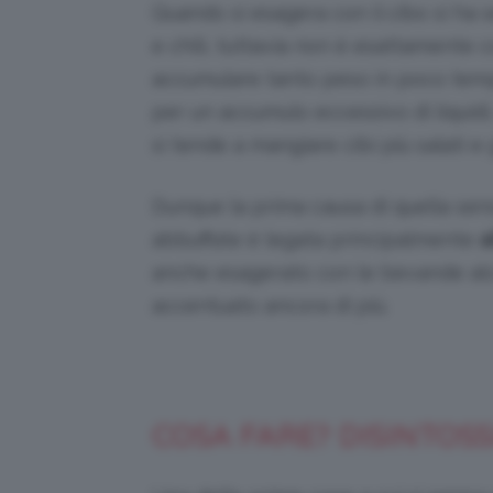
Quando si esagera con il cibo si ha 
e chili, tuttavia non è esattamente c
accumulare tanto peso in poco temp
per un accumulo eccessivo di liquidi
si tende a mangiare cibi più salati e 
Dunque la prima causa di quella se
abbuffate è legata principalmente
a
anche esagerato con le bevande alco
accentuato ancora di più.
COSA FARE? DISINTOSS