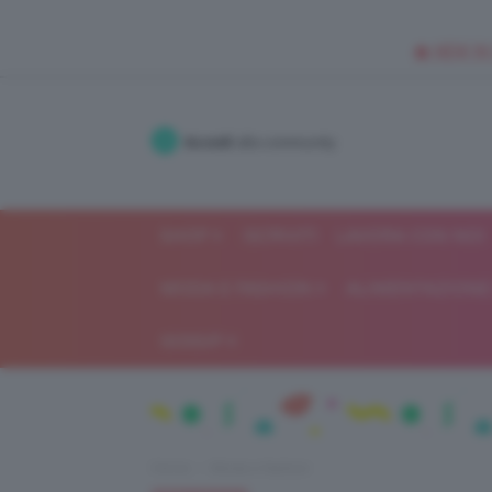
🥥 NEW IN
Accedi
alla community
SHOP
ISCRIVITI
LAVORA CON NOI
MODA E FASHION
ALIMENTAZIONE 
GOSSIP
Home
Moda e fashion