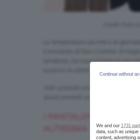
Credit: Foto 
Le temperature più miti e le giornat
il momento di fare il cambio di stagi
tendenze. Da cosa iniziare se non d
scoprire le ultime novità? Iniziamo s
Continue without ac
Tutti i prodotti sono selezionati in p
questi prodotti, potremmo ricevere
I PANTALONI PRIMAVE
We and our
1731 par
ALTISSIMA
data, such as unique 
content, advertising