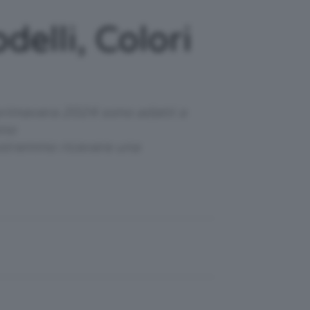
elli, Colori
i primavera 2024 sono adatti a
ono
 potremmo ricevere una