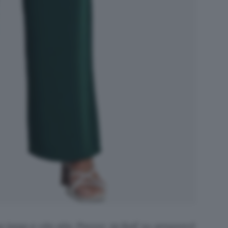
larga e vita alta. Prezzo: 35,84€ su
amazon.it