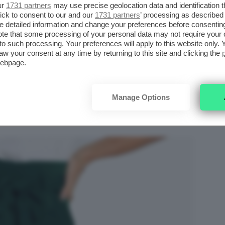
ur
1731 partners
may use precise geolocation data and identification 
llo intramontabile che nel momento in cui
ick to consent to our and our
1731 partners
’ processing as described 
ba difficilmente riuscirete a farne a meno.
detailed information and change your preferences before consenting
te that some processing of your personal data may not require your 
t to such processing. Your preferences will apply to this website only
Questa
primavera
sono tornati con
aw your consent at any time by returning to this site and clicking the
TA
webpage.
silhouette e forme pensate per
ST
rispondere a ogni gusto. In particolare
quelli con la vita altissima sono
Manage Options
minimal e casual.