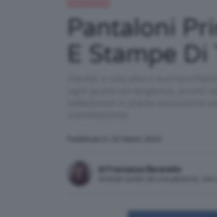
Moda e fashion
Pantaloni Pr
E Stampe Di
Flared, a vita alta o a pinocchiet
ogni gusto ed esigenza, pronti ad 
selezionati in piena autonomia e
commissione.
Pubblicato il: 16 Marzo 2024
di Francesca Baranello
Articolo scritto da una persona, no