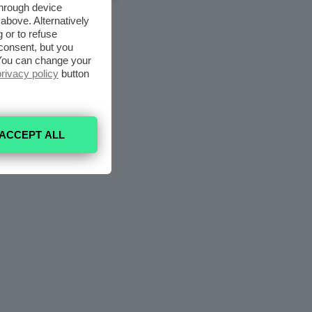
through device
above. Alternatively
 or to refuse
consent, but you
. You can change your
privacy policy
button
ACCEPT ALL