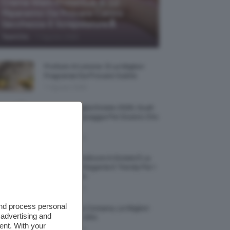
Creme Mani Protettive ✨ 12
Riparatrici Da Provare Contro
Secchezza E Screpolature🔝
-
TeamClio
7 Agosto 2026
Profumi Al Limone 🍋 Le Migliori
Fragranze Da Provare Subito
7 Agosto 2026
Borse Di Paglia Estate 2026, Quali
Portarsi In Spiaggia Per Essere Chic
E Comode
7 Agosto 2026
La French Pedicure In Estate È La
Nail Art Più Elegante E Trendy Per I
Nostri Piedini
7 Agosto 2026
and process personal
Tinta Labbra Coreana, Le Migliori
 advertising and
Da Provare ORA
ent. With your
7 Agosto 2026