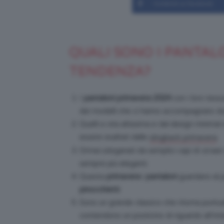
Condividi su Facebook
QUALI SONO I PANTAL
TENDENZA?
I
pantaloni primavera 2024
con i loro tessu
dei modelli che ci hanno accompagnato dur
Quelli a vita altissima e dal design minimal
essere esaltati dalle
.
slingback primavera
Ormai sdoganati da semplici capi di
street
sempre più eleganti.
Questa
primavera
i
pantaloni
guardano al pa
pinocchietti
.
Sono un grande classico che ritorna puntu
contendono un posticino di riguardo all’int