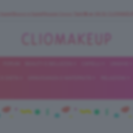
 SuperStrucco e SuperMousse Cocco Tiarè 🌺 ➡️ VAI SU CLIOMAK
FORUM
BEAUTY E BELLEZZA
CAPELLI
UNGHIE
ClioMakeUp
E DIETA
GRAVIDANZA E MATERNITÀ
RELAZIONI
Blog