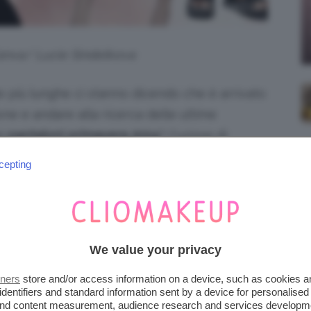
Canva/ Lucie Sindelkova
e più lunghe ci stanno dicendo che è arrivato
one e andare alla ricerca delle ultime
ai
pantaloni primavera 2024
? Curiose di
ubito.
cepting
iena autonomia editoriale. Se acquistate uno di
 una commissione.
We value your privacy
RA 2024 HANNO LA VITA
tners
store and/or access information on a device, such as cookies 
identifiers and standard information sent by a device for personalised
 and content measurement, audience research and services developm