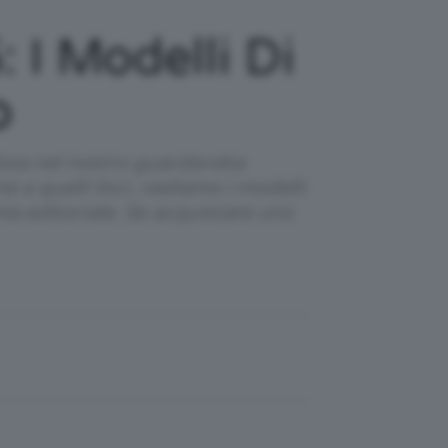
 I Modelli Di
o
issa nel nostro guardaroba
 a quelli lisci, vediamo i modelli
ia editoriale. Se acquistate uno