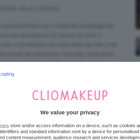
o Adobe Stock | OhmArt
ce sperimentare con i materiali prediligendo
acevole sensazione di calore. Su tutti, il
che ci conquista non solo nelle gonne o nei
atterizzati da silhouette rilassate, scopriamo
2025
da indossare al lavoro o per
uiteci nel post fino alla fine.
cepting
iena autonomia editoriale. Se acquistate uno di
 una commissione.
We value your privacy
 AUTUNNO 2025 LARGHI
tners
store and/or access information on a device, such as cookies 
 STREET STYLE
identifiers and standard information sent by a device for personalised
 and content measurement, audience research and services developm