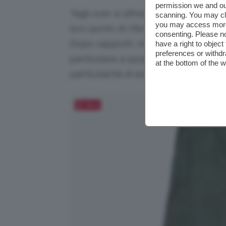
permission we and o
Tagli over e silhouette morbide, le 
scanning. You may cl
you may access more 
loro punto di riferimento perché tra
consenting. Please no
Dopo cappotti, maglie e blazer all’
have a right to objec
preferences or withdr
particolare a spopolare saranno i
pa
at the bottom of the 
particolarità di essere sia eleganti c
Salva