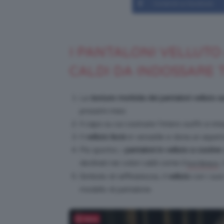
Condividi su Facebook
I PANTALONI VELLUTO
CALDI DA INDOSSARE 
La
texture morbida dei pantaloni velluto 
prossimi mesi.
Il capo su cui costruire l’intero outfit si i
Il
velluto liscio
è versatile e dona un aspetto 
Più sportivi, i
pantaloni in velluto a costine
declinati nei colori caldi come il
,
bordeaux
Simbolo di raffinatezza, il
velluto
con i suoi 
modello di pantalone.
Salva