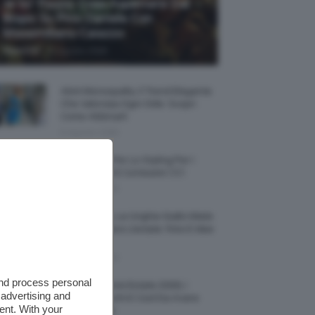
Je So’ Pazzo: Cosa Aspettarsi Dal
Biopic Su Pino Daniele Con
Massimiliano Caiazzo
-
TeamClio
6 Agosto 2026
Abiti Monospalla, Il Trend Elegante
Che Valorizza Ogni Stile: Scopri
Come Abbinarli
6 Agosto 2026
15 Prodotti Per Lo Styling Per I
Capelli Corti E Cortissimi 💇🏻‍♀️
6 Agosto 2026
Honey Nails, Le Unghie Giallo Miele
Che Dominano L’estate: Foto E Idee
Nail Art
6 Agosto 2026
and process personal
Vestiti Lingerie Estate 2026, I
 advertising and
Modelli Freschi E Cool Da Avere
ent. With your
Nell’armadio