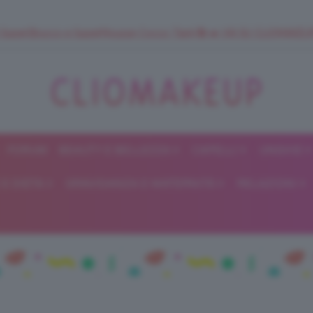
 SuperStrucco e SuperMousse Cocco Tiarè 🌺 ➡️ VAI SU CLIOMAK
FORUM
BEAUTY E BELLEZZA
CAPELLI
UNGHIE
ClioMakeUp
E DIETA
GRAVIDANZA E MATERNITÀ
RELAZIONI
Blog