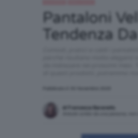
IN EVIDENZA
Moda e fashion
Pantaloni Ve
Tendenza Da 
Comodi, pratici e caldi i pantal
perché risultano molto eleganti e 
da indossare nei prossimi mesi. T
di questi prodotti, potremmo ri
Pubblicato il: 30 Novembre 2025
di Francesca Baranello
Articolo scritto da una persona, no