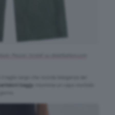
elluto. Prezzo: 72,00€ su dixiefashion.com
l taglio largo che ricorda l’eleganza dei
antaloni baggy
. Insomma un capo morbido
giorno.