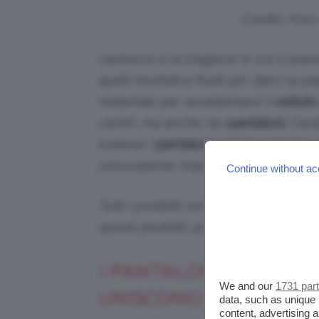
Credits: Fot
L’autunno è la stagione in cui ci pia
quelli morbidi e fluidi per darci la pi
materiale per eccellenza è il
velluto
vestiti, ma anche nei
pantaloni
. Car
insieme i
pantaloni velluto autunno 
un’occasione importante. Curiose? Seg
Continue without ac
Tutti i prodotti sono selezionati in p
questi prodotti, potremmo ricevere
I PANTALONI VELLUTO
We and our
1731 par
UNISCONO ELEGANZA E
data, such as unique 
content, advertising