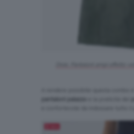
Dixie, Pantaloni ampi effetto v
A rendere possibile questa combo è i
pantaloni palazzo
e la praticità dei
p
e confortevole da indossare tutto il 
Salva