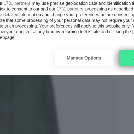
ur
1731 partners
may use precise geolocation data and identification 
prossime stagioni faranno dei
capi oversize
il
ick to consent to our and our
1731 partners
’ processing as described 
detailed information and change your preferences before consenting
smettono un senso di calore al solo sguardo.
te that some processing of your personal data may not require your 
elenco si aggiungono anche i
pantaloni
. In
t to such processing. Your preferences will apply to this website only
aw your consent at any time by returning to this site and clicking the
ntaloni in velluto larghi
che hanno la
webpage.
he casual.
Manage Options