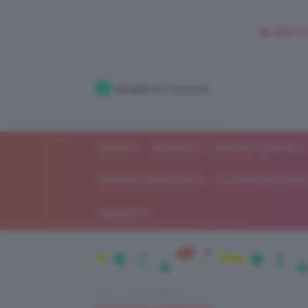
🥥 NEW IN
Accedi
alla community
SHOP
ISCRIVITI
LAVORA CON NOI
MODA E FASHION
ALIMENTAZIONE 
GOSSIP
Home
IN EVIDENZA