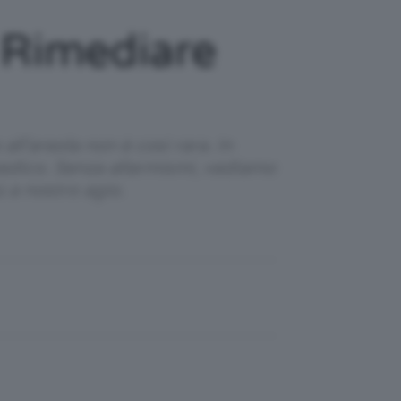
 Rimediare
ll'areola non è così rara. In
medico. Senza allarmismi, vediamo
 a nostro agio.