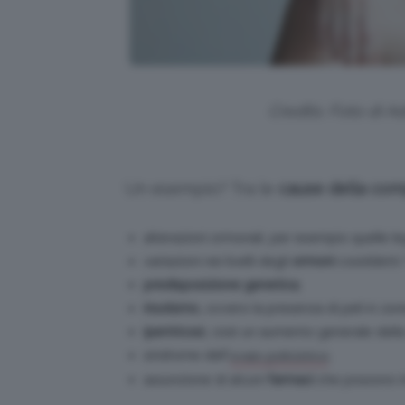
Credits: Foto di 
Un esempio? Tra le
cause della comp
alterazioni ormonali, per esempio quelle l
variazioni nei livelli degli
ormoni
cosiddetti 
predisposizione genetica
;
irsutismo
, ovvero la presenza di peli in z
ipertricosi
, cioè un aumento generale della 
sindrome dell’
;
ovaio policistico
assunzione di alcuni
farmaci
che possono inf