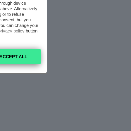
through device
above. Alternatively
 or to refuse
consent, but you
. You can change your
privacy policy
button
ACCEPT ALL