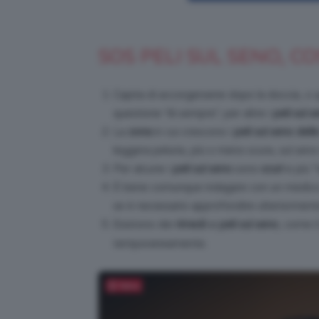
SOS PELI SUL SENO, C
Capita di accorgersene dopo la doccia, o 
questione “di sempre”, per altre i
peli sul s
La
zona
in cui crescono i
peli sul seno del
leggera peluria, più o meno scura, sul seno
Per alcune i
peli sul seno
sono
scuri
e più “
È bene comunque indagare con un medico
se è necessario approfondire ulteriorment
Esistono dei
rimedi
ai
peli sul seno
, come i
temporaneamente.
Salva