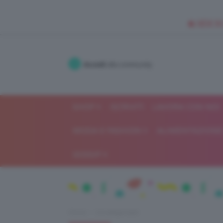
🥥 NEW IN
Accedi
alla community
SHOP
ISCRIVITI
LAVORA CON NOI
MODA E FASHION
ALIMENTAZIONE 
GOSSIP
Home
Uncategorized