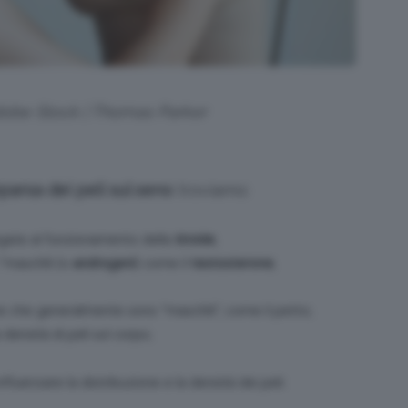
Adobe Stock | Thomas Parker
arsa dei peli sul seno
troviamo:
egate al funzionamento della
tiroide
;
“maschili (o
androgeni
) come il
testosterone
;
one che generalmente sono “maschili”, come il petto;
densità di peli sul corpo;
luenzare la distribuzione e la densità dei peli.