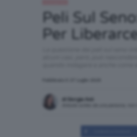
Uncategorized
Peli Sul Sen
Per Liberarc
La questione dei peli sul seno imb
alcuni casi, però, può nasconder
quando indagare e anche come elim
Pubblicato il: 27 Luglio 2025
di Giorgia Asti
Articolo scritto da una persona, no
Condividi su Facebook