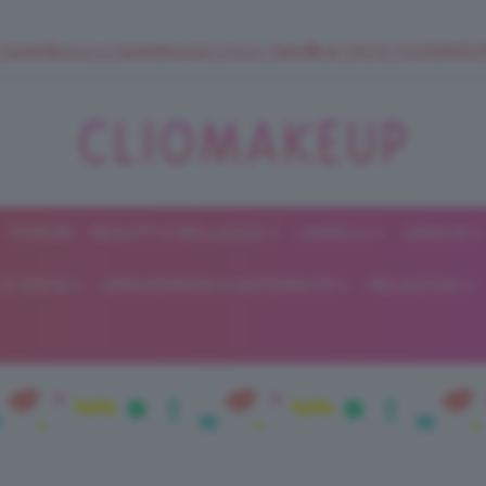
 SuperStrucco e SuperMousse Cocco Tiarè 🌺 ➡️ VAI SU CLIOMAK
FORUM
BEAUTY E BELLEZZA
CAPELLI
UNGHIE
ClioMakeUp
E DIETA
GRAVIDANZA E MATERNITÀ
RELAZIONI
Blog