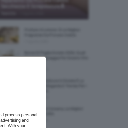
Riparatrici Da Provare Contro
Secchezza E Screpolature🔝
-
TeamClio
7 Agosto 2026
Profumi Al Limone 🍋 Le Migliori
Fragranze Da Provare Subito
7 Agosto 2026
Borse Di Paglia Estate 2026, Quali
Portarsi In Spiaggia Per Essere Chic
E Comode
7 Agosto 2026
La French Pedicure In Estate È La
Nail Art Più Elegante E Trendy Per I
Nostri Piedini
7 Agosto 2026
Tinta Labbra Coreana, Le Migliori
Da Provare ORA
and process personal
 advertising and
7 Agosto 2026
ent. With your