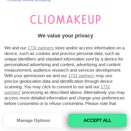
decotti a base di timo, lavanda, camomilla e
ortica ottimi per stimolare i follicoli e far
Per realizzare degli
crescere la chioma.
impacchi anti-caduta, inoltre, sono preziosi
We value your privacy
anche zenzero, olio di cocco, aloe vera e semi
di lino.
We and our
1731 partners
store and/or access information on a
device, such as cookies and process personal data, such as
unique identifiers and standard information sent by a device for
Salva
personalised advertising and content, advertising and content
measurement, audience research and services development.
With your permission we and our
1731 partners
may use
precise geolocation data and identification through device
scanning. You may click to consent to our and our
1731
partners
’ processing as described above. Alternatively you may
access more detailed information and change your preferences
before consenting or to refuse consenting. Please note that
some processing of your personal data may not require your
consent, but you have a right to object to such processing. Your
preferences will apply to this website only. You can change
Manage Options
ACCEPT ALL
your preferences or withdraw your consent at any time by