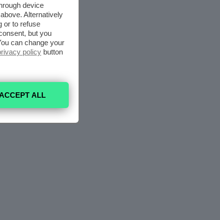
through device
above. Alternatively
 or to refuse
consent, but you
. You can change your
privacy policy
button
ACCEPT ALL