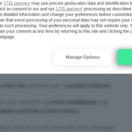
 veloce
dei tre…A prova di ciompette 😉
ur
1731 partners
may use precise geolocation data and identification 
ick to consent to our and our
1731 partners
’ processing as described 
detailed information and change your preferences before consenting
te that some processing of your personal data may not require your 
r bene su tutti i tipi di occhi e di carnagione,
t to such processing. Your preferences will apply to this website only
aw your consent at any time by returning to this site and clicking the
a dei colori
da usare su
labbra e guance
,
webpage.
incolate.
Manage Options
ombretto marrone freddo
sugli occhi e un
e labbra.
 e bon ton
, perfetto per la
scuola o il lavoro.
un solo ombretto dal
finish metallizzato
che
uardo profondo e meno stanco.
e
con l’uso di un solo ombretto il mio consiglio