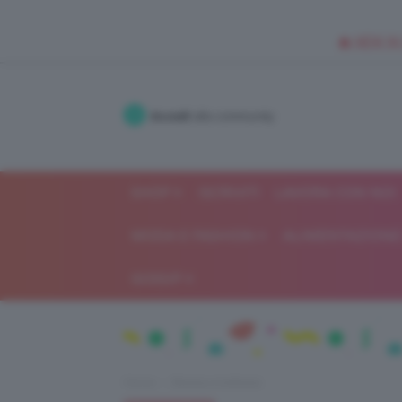
🥥 NEW IN
Accedi
alla community
SHOP
ISCRIVITI
LAVORA CON NOI
MODA E FASHION
ALIMENTAZIONE 
GOSSIP
Home
Beauty e bellezza