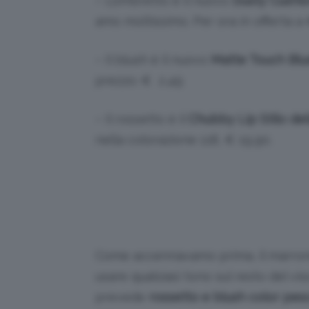
– L’ombretto è il nuovo
Dusty Cushi
amo moltissimo. Per ora in offerta a
– Il blush è il nuovo
Matte Touch Blu
prezzo: € 2,49
– Il rossetto è il
Chubby Lip Stilo del
nella colorazione 118, € 19,90.
Come accennavamo prima, il marrone
usare qualsiasi tono sul resto del vi
prevede
rossetto e blush color pe