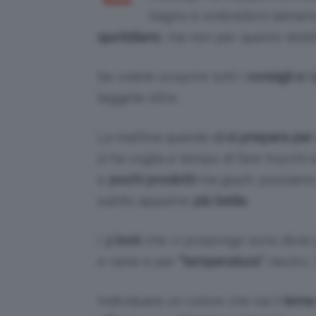
bagno e ombrelloni (almeno 
quotidiano
, ma non per questo dobb
Se volete scoprire tutti i
consigli e i
leggete oltre.
La mattina quando
ci si prepara per
si ha voglia e tempo di fare trucchi
e
pochi prodotti
ma giusti, possiam
subito apparire
più belle.
I
3 look
che vi propongo sono divisi
e rame e per
“temperatura”
: neutro,
Individuare un colore che sia il
tema