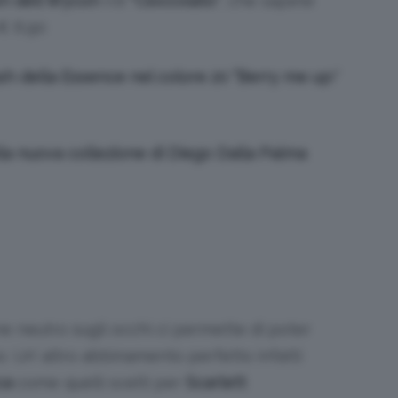
on dell Wycon
n.6
“Cioccolato”
, che sapete
 € 6.90
sh della Essence nel colore 20 “Berry me up
!”
la nuova collezione di Diego Dalla Palma
 neutro sugli occhi ci permette di poter
so. Un’ altro abbinamento perfetto infatti
sca
come quelli scelti per
Scarlett