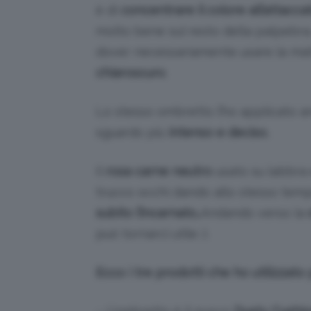
è di
concentrare il colore all’attaccat
molto bene sul resto della palpebra
dover necessariamente usare la mat
chiaroscuro
.
Lo stesso ombretto l’ho applicato 
sguardo più
intenso e deciso.
Il
rosa carne neutro
usato su labbra 
trucco occhi dando allo stesso tem
subito l’incarnato..
Andando verso la
può tornarci utile ;).
Ecco i tre prodotti che ho utilizzato