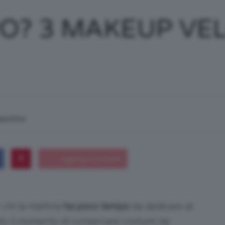
/
O? 3 MAKEUP VEL
Tutto
macchina
su
 chi la mattina
ha poco tempo
da dedicare al
Trucco,
to il momento di conservare costumi da