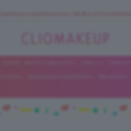
 SuperStrucco e SuperMousse Cocco Tiarè 🌺 ➡️ VAI SU CLIOMAK
FORUM
BEAUTY E BELLEZZA
CAPELLI
UNGHIE
ClioMakeUp
E DIETA
GRAVIDANZA E MATERNITÀ
RELAZIONI
Blog