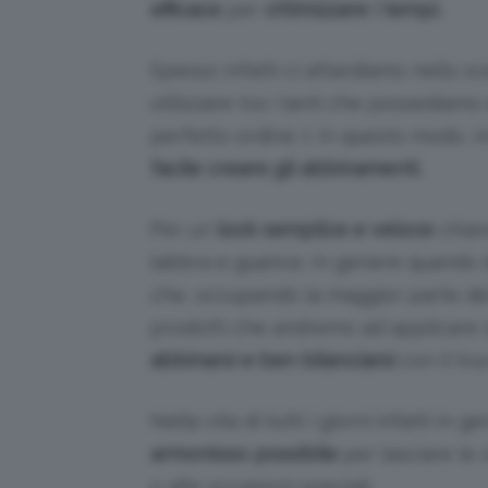
efficace
per
ottimizzare i tempi.
Spesso infatti ci attardiamo nello s
utilizzare tra i tanti che possediam
perfetto ordine ;). In questo modo, i
facile creare gli abbinamenti.
Per un
look semplice e veloce
chiar
labbra e guance. In genere quando 
che, occupando la maggior parte del
prodotti che andremo ad applicare 
abbinarsi e ben bilanciarsi
con il tru
Nella vita di tutti i giorni infatti in 
armonioso possibile
per lasciare le 
o alle occasioni speciali.