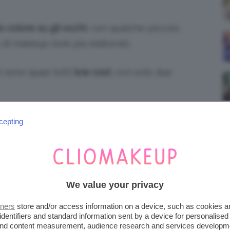
 colore su gli occhi
, con qualche piccolo
 di makeup-look più elaborati..
k sono quasi tutti
low cost
, con solo due
eloce.
cepting
rimo look:
We value your privacy
tners
store and/or access information on a device, such as cookies 
identifiers and standard information sent by a device for personalised
 and content measurement, audience research and services developm