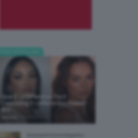
POST POPOLARI
Qual È La Differenza Tra Il
Contouring E L’effetto Sun Kissed?
🌞✨
-
TeamClio
5 Agosto 2026
Smartwatch Donna Elegante, I