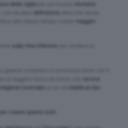
ura delle ciglia
per poi invece
sfumarlo
, così da dare
definizione
all’occhio senza
ita e allo stesso tempo creare
maggior
anche
sulla rima inferiore
per rendere lo
e guance richiama e si armonizza bene con il
po un leggero tocco di colore che
ravviva
stagione invernale
un po’ di
vitalità al viso
 per creare questo look: