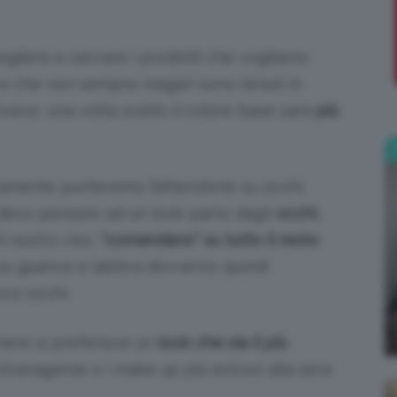
;)
cegliere e cercare i prodotti che vogliamo
o e che non sempre magari sono tenuti in
nvece, una volta scelto il colore base sarà
più
amente punteremo l’attenzione su occhi,
devo pensare ad un look parto dagli
occhi,
 nostro viso,
“comandano” su tutto il resto
:
su guance e labbra dovranno quindi
cco occhi.
genere si preferisce un
look che sia il più
stravaganze o i make up più estrosi alla sera