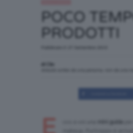
Beauty e bellezza
POCO TEMP
PRODOTTI
Pubblicato il: 27 Settembre 2015
di Clio
Articolo scritto da una persona, non da una 
Condividi su Facebook
E
cco a voi una
mini guida
per
makeup. Purtroppo è arriva