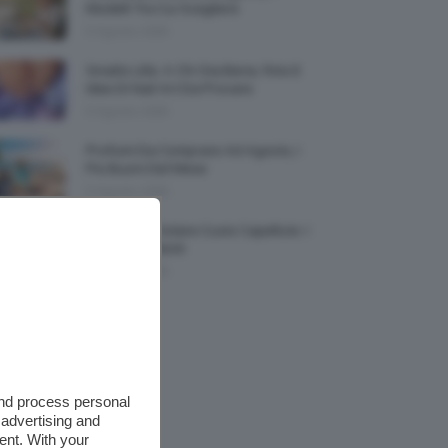
Modelli Tra Cui Scegliere
5 Agosto 2026
Smalto Lilla: A Chi Sta Bene, Foto E
Idee Di Nail Art Da Provare
5 Agosto 2026
Profumi Da Comprare Ad Agosto, I
Più Buoni Del Mese
5 Agosto 2026
Protezione Solare Cuoio Capelluto: I
Migliori Prodotti
5 Agosto 2026
and process personal
 advertising and
ent. With your