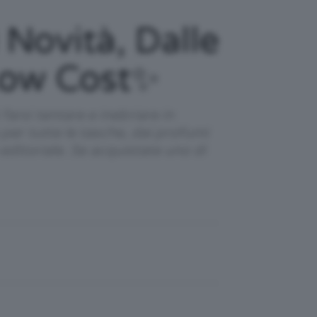
Novità, Dalle
Low Cost✨
rsi tentare e inebriare in
per tutte le tasche, dai profumi
 editoriale. Se acquistate uno di