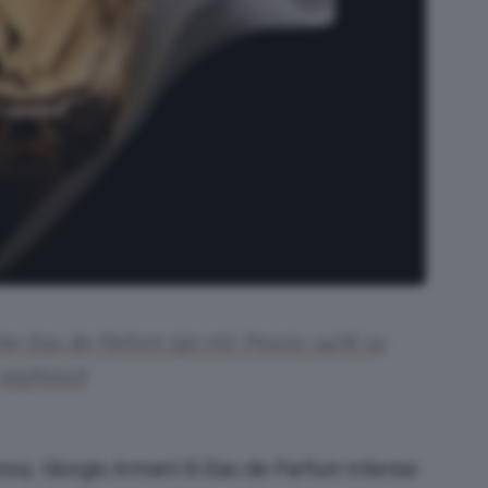
er Eau de Parfum (90 ml). Prezzo: 147€ su
sephora.it
2024
,
Giorgio Armani Sì Eau de Parfum Intense