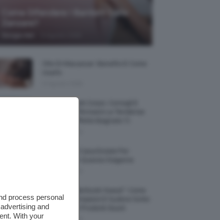
Come Difendere I Bambini Dalle
Zanzare?
-
Giorgia Asti
9 Agosto 2026
Olio Di Macassar: Benefici E Come
Usarlo
9 Agosto 2026
Wet Skin Look Corpo: Consigli E
Trucchi Per Ricreare La Tendenza
Bodycare Effetto Bagnato 💦
9 Agosto 2026
5 Accessori Casa Estate Per
Decorarla In Questa Stagione
8 Agosto 2026
Allerta “Underboob Sweat”: Come
and process personal
Prevenire Irritazioni E Sudore Sotto
 advertising and
Il Seno Con I Prodotti Giusti
ent. With your
8 Agosto 2026