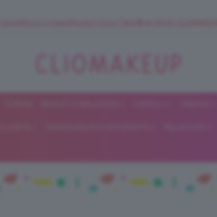
 SuperStrucco e SuperMousse Cocco Tiarè 🌺 ➡️ VAI SU CLIOMAK
FORUM
BEAUTY E BELLEZZA
CAPELLI
UNGHIE
ClioMakeUp
E DIETA
GRAVIDANZA E MATERNITÀ
RELAZIONI
Blog