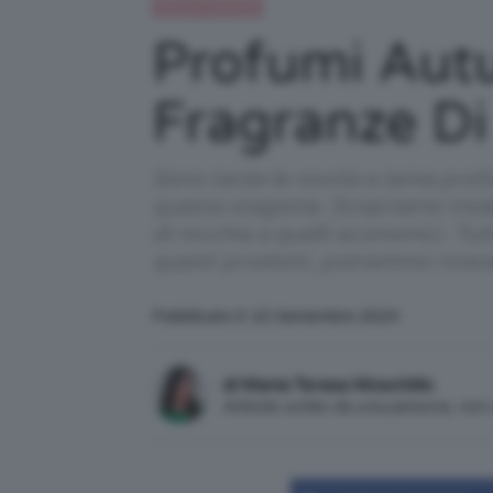
Beauty e bellezza
Profumi Autu
Fragranze Di
Sono tante le novità a tema prof
questa stagione. Scopriamo insiem
di nicchia a quelli economici. Tut
questi prodotti, potremmo ricev
Pubblicato il: 22 Settembre 2024
di Maria Teresa Moschillo
Articolo scritto da una persona, no