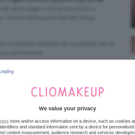
ronte ad avvolgerci con la loro scia e a
e. Curiose di scoprirli insieme? Allora,
iena autonomia editoriale. Se acquistate uno di
 una commissione.
NNO 2024: LE NOVITÀ DA
cepting
UEST’ANNO
One Mllion e Lady Million con una nuova
 de Parfum
è un
profumo opulento e vibrante
,
We value your privacy
le note olfattive spiccano fiori bianchi, rosa e
tners
store and/or access information on a device, such as cookies 
identifiers and standard information sent by a device for personalised
 and content measurement, audience research and services developm