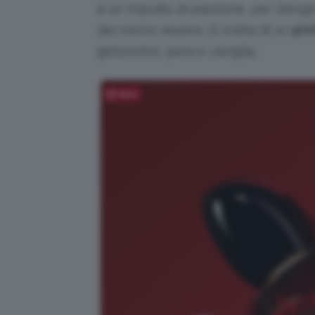
è un tripudio di passione, per Giorg
del nostro essere. Si tratta di un
pro
gelsomino, pera e vaniglia.
Salva