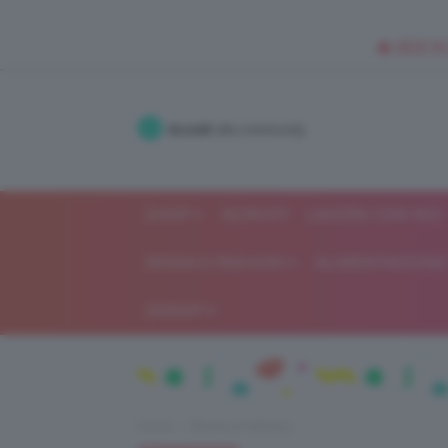
🥥 NEW IN
Accedi
alla community
SHOP
ISCRIVITI
LAVORA CON NOI
MODA E FASHION
ALIMENTAZIONE 
GOSSIP
Home
Beauty e bellezza