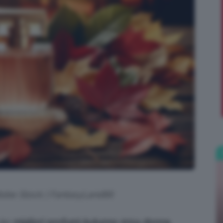
;)
Adobe Stock | FantasyLand86
 dei
migliori profumi Autunno 2024 donna
,