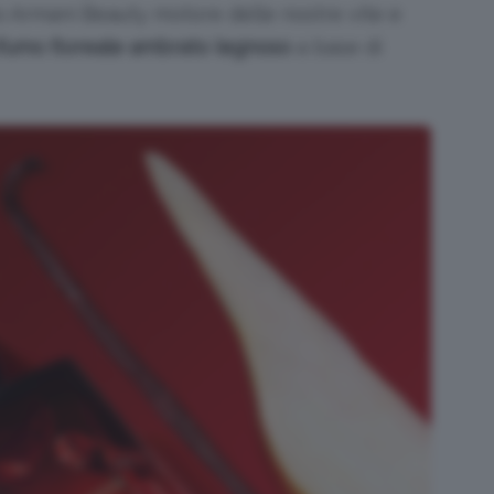
io Armani Beauty motore delle nostre vite e
fumo floreale ambrato legnoso
a base di