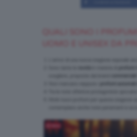
Condividi su Facebook
QUALI SONO I PROFUM
UOMO E UNISEX DA P
L’arrivo di una nuova stagione equivale an
Sono tante le
novità
in materia di
profumi
scegliere, proposte dai brand
commerciali
Non mancano neppure i
profumi autunnali
Tra le note olfattive protagoniste spiccano l
Molti nuovi profumi per questa stagione au
contemplano anche note penetranti e avvol
Salva