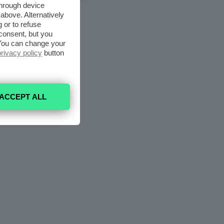
through device
above. Alternatively
 or to refuse
consent, but you
. You can change your
privacy policy
button
ACCEPT ALL