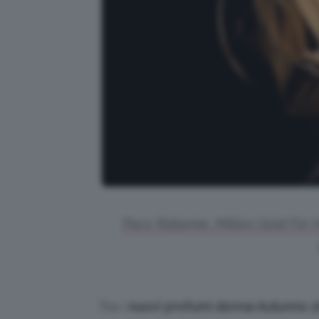
Paco Rabanne, Million Gold For H
Tra i
nuovi profumi donna Autunno 