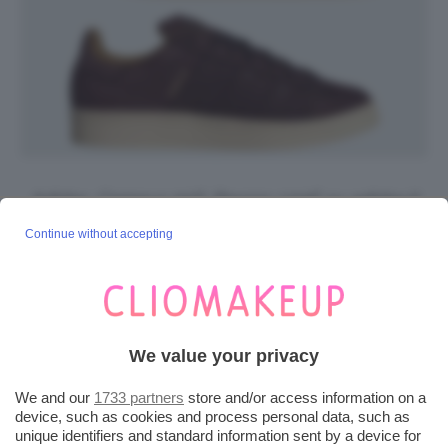
Adidas, Campus 00S. Prezzo: 130€ su adidas.it
Continue without accepting
Salva
We value your privacy
We and our
1733 partners
store and/or access information on a
device, such as cookies and process personal data, such as
unique identifiers and standard information sent by a device for