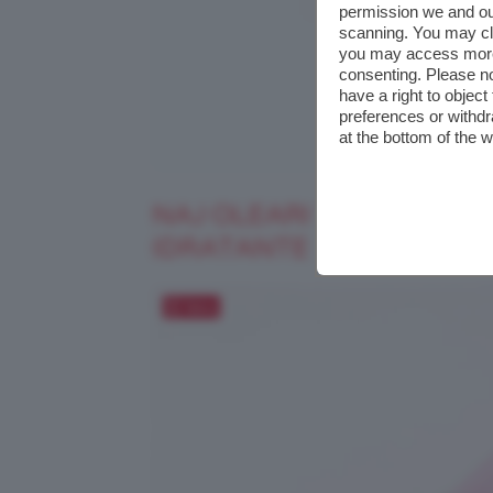
permission we and o
scanning. You may cl
you may access more 
consenting. Please no
have a right to objec
preferences or withdr
at the bottom of the 
NAJ OLEARI TENDER GL
IDRATANTE
Salva