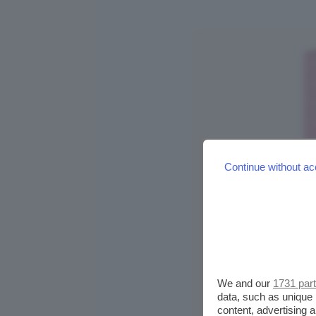
Continue without ac
We and our
1731 par
data, such as unique 
content, advertising