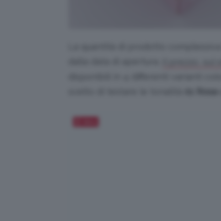
La quantità di prodotto complessiva 
dalla data di apertura.
Il prezzo, sul 
disponibili in 4 differenti varianti 
scelto di testare le tonalità
01 Rosa
Salva