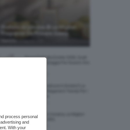
Profumi Al Limone 🍋 Le Migliori
Fragranze Da Provare Subito
-
TeamClio
7 Agosto 2026
Borse Di Paglia Estate 2026, Quali
Portarsi In Spiaggia Per Essere Chic
E Comode
7 Agosto 2026
La French Pedicure In Estate È La
Nail Art Più Elegante E Trendy Per I
Nostri Piedini
7 Agosto 2026
Tinta Labbra Coreana, Le Migliori
and process personal
Da Provare ORA
 advertising and
7 Agosto 2026
ent. With your