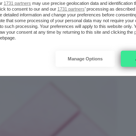
ur
1731 partners
may use precise geolocation data and identification 
ick to consent to our and our
1731 partners
’ processing as described 
detailed information and change your preferences before consenting
te that some processing of your personal data may not require your 
t to such processing. Your preferences will apply to this website only
aw your consent at any time by returning to this site and clicking the
webpage.
OW LIP BALM BALSAMO LABBRA
Manage Options