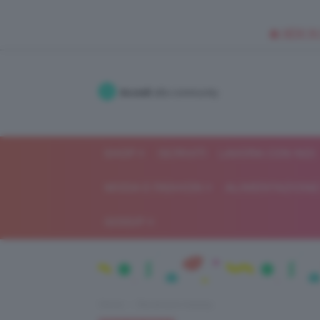
🥥 NEW IN
Accedi
alla community
SHOP
ISCRIVITI
LAVORA CON NOI
MODA E FASHION
ALIMENTAZIONE 
GOSSIP
Home
Recensioni beauty