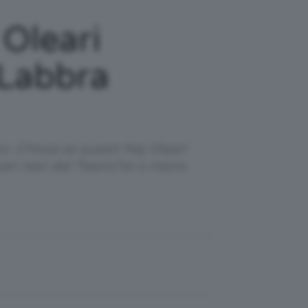
Oleari
 Labbra
o. Chissà se questi Naj Oleari
eri test del TeamClio o meno.