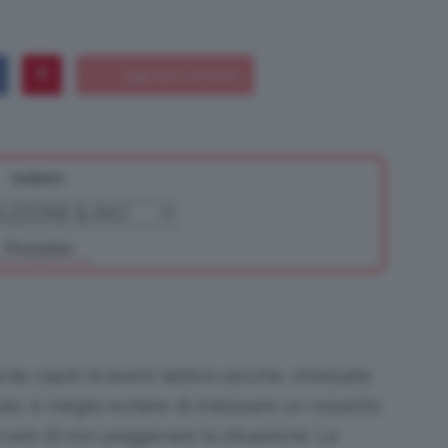
Bellezza
Indietro
e
Prossimo
Makeup
facile capiti di avere labbra secche, stressate
asi, è meglio evitare di indossare un rossetto
are di non peggiorare la situazione. La