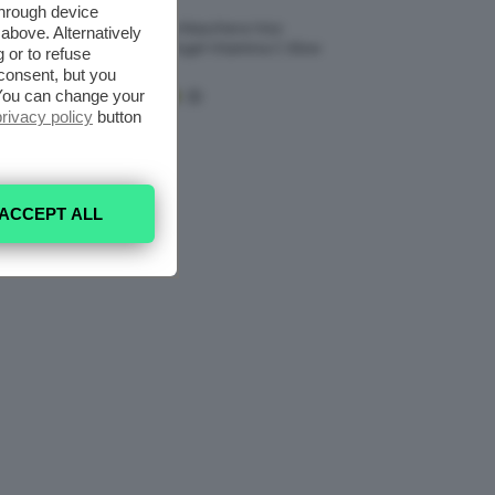
through device
Recensione Maschera Viso
above. Alternatively
Sephora Idrogel Vitamina C Glow
 or to refuse
Mask
consent, but you
. You can change your
privacy policy
button
ACCEPT ALL