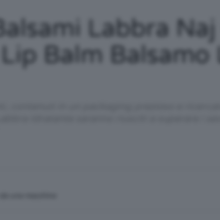
/
alsami Labbra Naj 
 Lip Balm Balsamo
Tutto
i, contenuti in un packaging prezioso e ricercat
bra Idratante saranno riusciti a superare i sev
su
n da una macchina
Trucco,