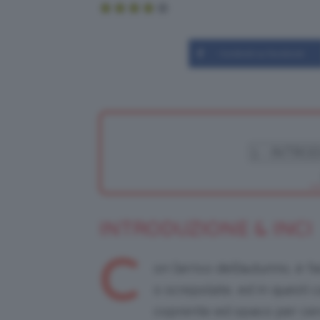
Condividi su Facebook
INTRODUZIONE & INCI
C
on l’arrivo dell’autunno, è 
o screpolate, ed in questi c
coprente ed opaco per cerc