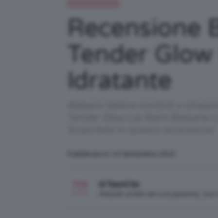
Recensioni beauty
Recensione B
Tender Glow
Idratante
Balsami labbra morbidi e idratant
Tender Glow Lip Balm Balsamo Lab
Scopritelo in questa recensione!
Pubblicato il: 14 Settembre 2021
di TeamClio
Articolo scritto da una persona, no