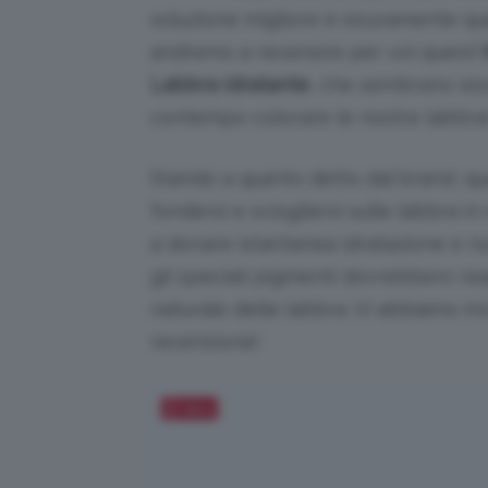
soluzione migliore è sicuramente qu
andremo a recensire per voi questi
Labbra Idratante
, che sembrano esse
contempo colorare le nostre labbra
Stando a quanto detto dal brand, qu
fondersi e sciogliersi sulle labbra
a donare istantanea idratazione e nu
gli speciali pigmenti dovrebbero rea
naturale delle labbra. Vi abbiamo in
recensione!
Salva