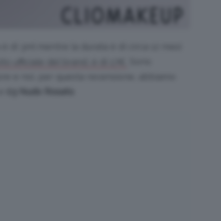
è di 3ml mentre la durata è di circa 12 mesi
Sono
sito ufficiale del brand, è di 17€.
colore e noi, per questa recensione, abbiamo
e
03 Nudo Rosato
.