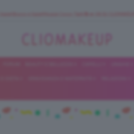
 SuperStrucco e SuperMousse Cocco Tiarè 🌺 ➡️ VAI SU CLIOMAK
FORUM
BEAUTY E BELLEZZA
CAPELLI
UNGHIE
ClioMakeUp
E DIETA
GRAVIDANZA E MATERNITÀ
RELAZIONI
Blog