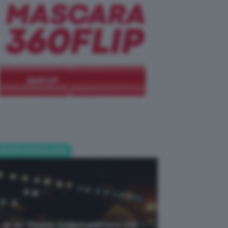
POST POPOLARI
Je So’ Pazzo: Cosa Aspettarsi Dal