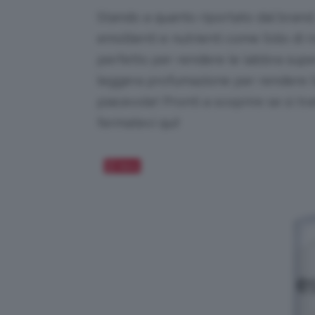
Stando a quanto riportato dal brand,
emollienti e nutrienti come l’olio di ri
perfetto per rendere le labbra super
leggera profumazione per rendere 
piacevole! Pronti a scoprire se si tr
fermatevi qui!
Salva