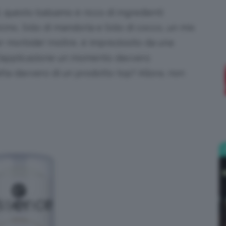
 questo balsamo è ricco di ingredienti
;)
cino, l’olio di mandorla e l’olio di cocco, un mix
 morbide! Inoltre, è impreziosito da una
l’applicazione un momento davvero
atta davvero di un prodotto top? Allora, non