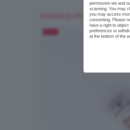
permission we and o
scanning. You may cl
you may access more 
ESSENCE FRUIT KISS CAR
consenting. Please no
have a right to objec
preferences or withdr
Salva
at the bottom of the 