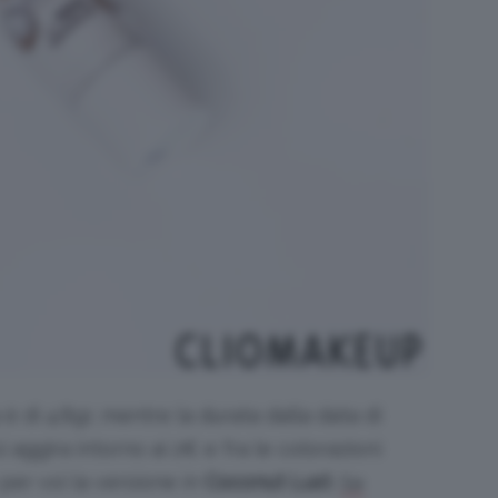
 di 4.8gr, mentre la durata dalla data di
si aggira intorno ai 2€ e fra le colorazioni
er voi la versione in
Coconut Lust
.
Se