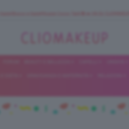
 SuperStrucco e SuperMousse Cocco Tiarè 🌺 ➡️ VAI SU CLIOMAK
FORUM
BEAUTY E BELLEZZA
CAPELLI
UNGHIE
ClioMakeUp
E DIETA
GRAVIDANZA E MATERNITÀ
RELAZIONI
Blog