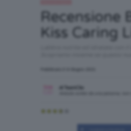
Recensioni beauty
Recensione B
Kiss Caring 
Labbra nutrite ed idratate con i
Scopriamo insieme se questo nuo
Pubblicato il: 6 Giugno 2021
di TeamClio
Articolo scritto da una persona, no
Condividi su Facebook