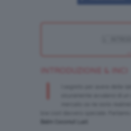
INTRODUZIONE & INCI
I
l segreto per avere delle la
sicuramente avvalersi di un 
mercato ce ne sono realmen
low cost davvero speciale. Parliam
Balm Coconut Lust
.