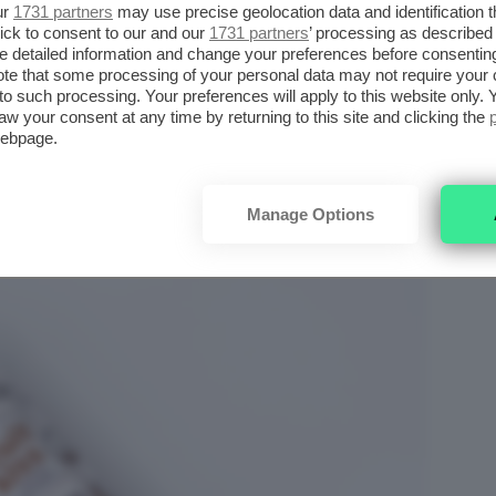
ur
1731 partners
may use precise geolocation data and identification 
ick to consent to our and our
1731 partners
’ processing as described 
detailed information and change your preferences before consenting
ING LIP BALM COCONUT LUST
te that some processing of your personal data may not require your 
t to such processing. Your preferences will apply to this website only
aw your consent at any time by returning to this site and clicking the
webpage.
Manage Options