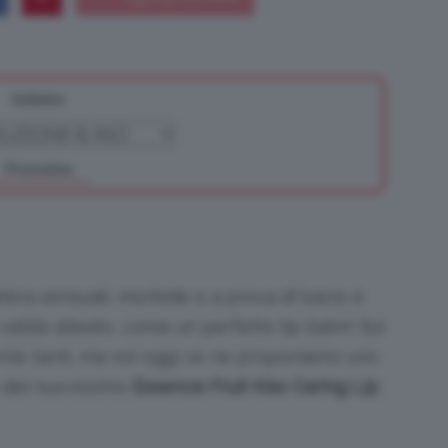
Indietro
Bellezza
Prossimo
e
bbra sensuali, morbide e a prova di bacio è
valido alleato, come un perfetto lip balm! Sul
te tanti, ma noi oggi ve ne proponiamo uno
Makeup
o del nuovissimo
Essence Fruit Kiss Caring Lip