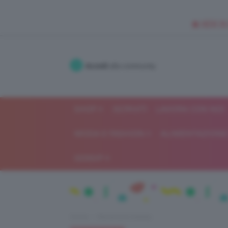
🥥 NEW IN
Accedi
alla community
SHOP
ISCRIVITI
LAVORA CON NOI
MODA E FASHION
ALIMENTAZIONE 
GOSSIP
Home
Recensioni beauty