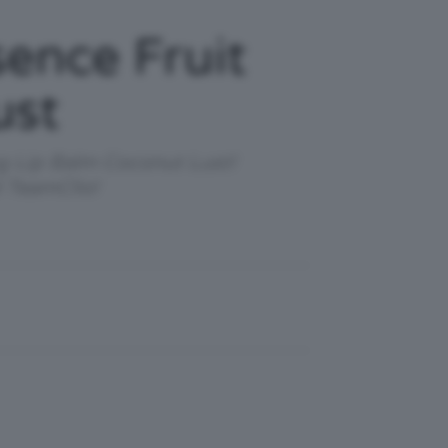
ence Fruit
ust
ng Lip Balm Coconut Lust!
l TeamClio!