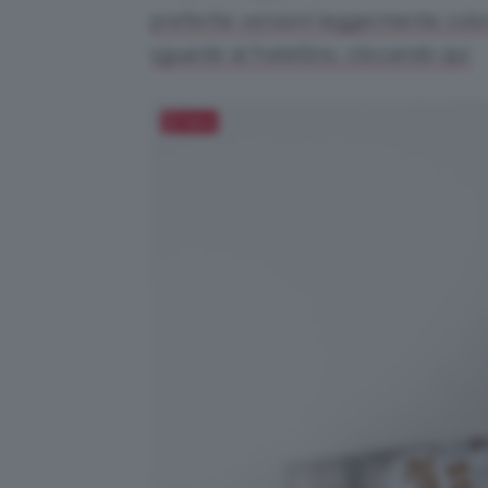
preferite versioni leggermente color
sguardo al fratellino, cliccando qui.
Salva