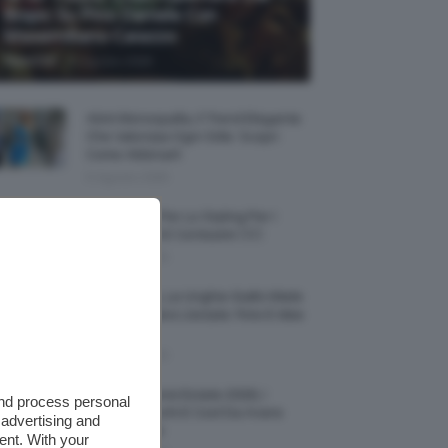
Biopic Su Pino Daniele Con
Massimiliano Caiazzo
-
TeamClio
6 Agosto 2026
Abiti Monospalla, Il Trend Elegante
Che Valorizza Ogni Stile: Scopri
Come Abbinarli
6 Agosto 2026
15 Prodotti Per Lo Styling Per I
Capelli Corti E Cortissimi 💇🏻‍♀️
6 Agosto 2026
Honey Nails, Le Unghie Giallo Miele
Che Dominano L’estate: Foto E Idee
Nail Art
6 Agosto 2026
Vestiti Lingerie Estate 2026, I
and process personal
Modelli Freschi E Cool Da Avere
 advertising and
Nell’armadio
ent. With your