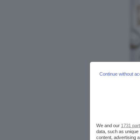
Continue without ac
We and our
1731 par
data, such as unique 
content, advertising