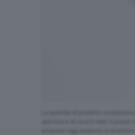
La quantità di prodotto complessiva è
apertura è di circa 6 mesi. Il prezzo 
proposte oggi andremo a recensire p